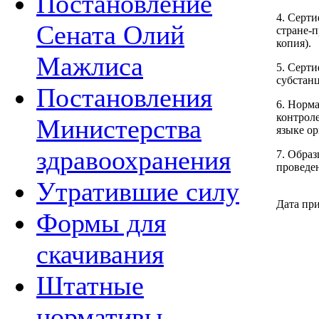
Постановление
4. Серт
Сената Олий
стране-п
копия).
Мажлиса
5. Серт
субстанц
Постановления
6. Норм
контроле
Министерства
языке ор
здравоохранения
7. Образ
проведен
Утратившие силу
Дата при
Формы для
скачивания
Штатные
нормативы