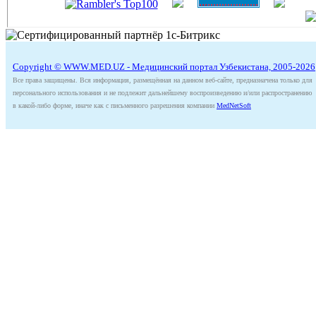
Copyright © WWW.MED.UZ - Медицинский портал Узбекистана, 2005-2026
Все права защищены. Вся информация, размещённая на данном веб-сайте, предназначена только для
персонального использования и не подлежит дальнейшему воспроизведению и/или распространению
в какой-либо форме, иначе как с письменного разрешения компании
MedNetSoft