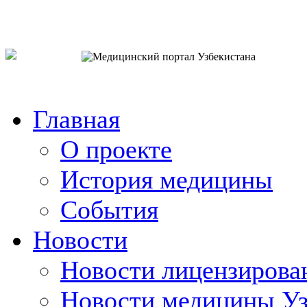
o`zb
рус
eng
Главная
О проекте
История медицины
События
Новости
Новости лицензирова
Новости медицины Уз