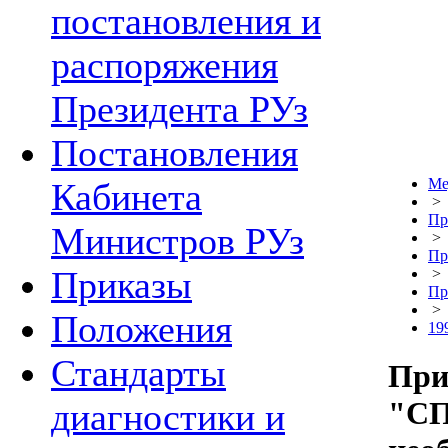
постановления и
распоряжения
Президента РУз
Постановления
Ме
Кабинета
>
Пр
Министров РУз
>
Пр
Приказы
>
Пр
>
Положения
19
Стандарты
При
"СП
диагностики и