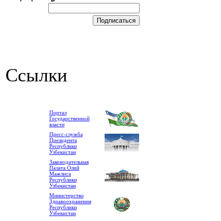
Ссылки
Портал
Государственной
власти
Пресс-служба
Президента
Республики
Узбекистан
Законодательная
Палата Олий
Мажлиса
Республики
Узбекистан
Министерство
Здравоохранения
Республики
Узбекистан