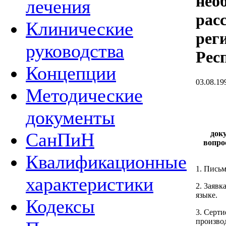
нео
лечения
рас
Клинические
рег
руководства
Рес
Концепции
03.08.19
Методические
документы
док
СанПиН
вопро
Квалификационные
1. Письм
характеристики
2. 3аявк
языке.
Кодексы
3. Серт
произво