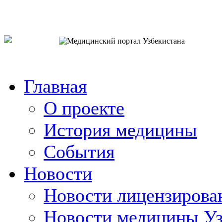
o`zb
рус
eng
Главная
О проекте
История медицины
События
Новости
Новости лицензирова
Новости медицины Уз