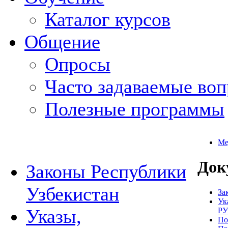
Каталог курсов
Общение
Опросы
Часто задаваемые во
Полезные программы
Ме
Док
Законы Республики
Узбекистан
За
Ук
Указы,
РУ
По