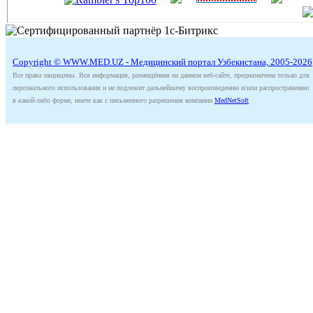
Copyright © WWW.MED.UZ - Медицинский портал Узбекистана, 2005-2026
Все права защищены. Вся информация, размещённая на данном веб-сайте, предназначена только для
персонального использования и не подлежит дальнейшему воспроизведению и/или распространению
в какой-либо форме, иначе как с письменного разрешения компании
MedNetSoft