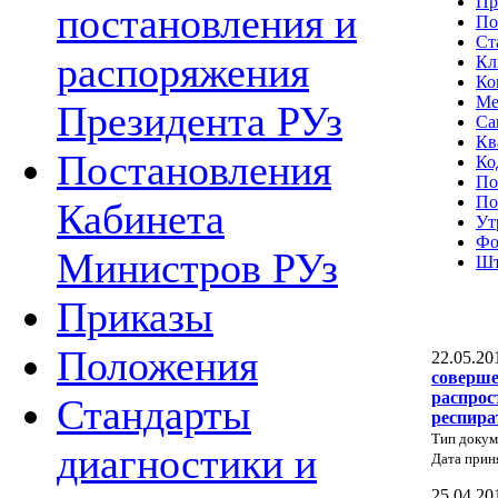
Пр
постановления и
По
Ст
распоряжения
Кл
Ко
Ме
Президента РУз
Са
Кв
Постановления
Ко
По
По
Кабинета
Ут
Фо
Министров РУз
Шт
Приказы
Положения
22.05.20
соверше
распрос
Стандарты
респира
Тип докум
диагностики и
Дата прин
25.04.20