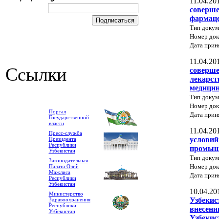
11.04.20
соверше
фармаце
Тип докум
Номер док
Дата прин
11.04.20
Ссылки
соверше
лекарст
медицин
Тип докум
Номер до
Портал
Дата прин
Государственной
власти
11.04.20
Пресс-служба
условий
Президента
Республики
промыш
Узбекистан
Тип докум
Законодательная
Номер до
Палата Олий
Мажлиса
Дата прин
Республики
Узбекистан
10.04.20
Министерство
Узбекис
Здравоохранения
Республики
внесени
Узбекистан
Узбекис