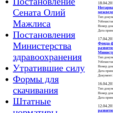
Постановление
18.04.20
Нотариа
Сената Олий
межведо
Тип докум
Мажлиса
Узбекиста
Номер док
Дата прин
Постановления
17.04.20
Министерства
Фонда ф
развити
Министр
здравоохранения
Тип докум
Узбекиста
Утратившие силу
Номер док
Дата прин
Документ
Формы для
16.04.20
скачивания
Тип докум
Номер до
Дата прин
Штатные
12.04.20
нормативы
развити