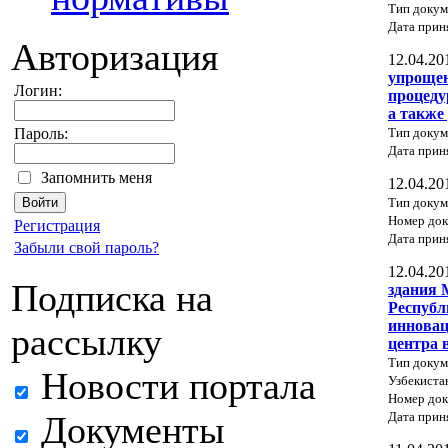
Тип докум
Дата прин
Авторизация
12.04.20
упроще
Логин:
процеду
а также
Тип докум
Пароль:
Дата прин
Запомнить меня
12.04.20
Тип докум
Номер док
Регистрация
Дата прин
Забыли свой пароль?
12.04.20
Подписка на
здания 
Республ
инновац
рассылку
центра 
Тип докум
Новости портала
Узбекиста
Номер док
Дата прин
Документы