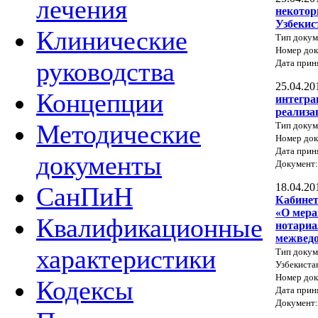
лечения
некотор
Узбекис
Клинические
Тип докум
Номер до
руководства
Дата прин
25.04.20
Концепции
интегра
реализа
Методические
Тип докум
Номер до
Дата прин
документы
Документ
18.04.20
СанПиН
Кабинет
«О мера
Квалификационные
нотариа
межведо
характеристики
Тип докум
Узбекиста
Номер док
Кодексы
Дата прин
Документ