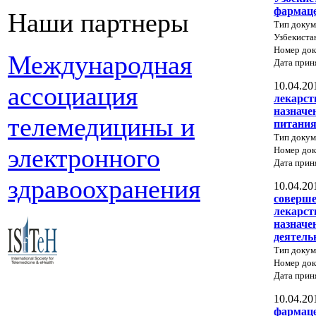
фармаце
Наши партнеры
Тип докум
Узбекиста
Номер док
Международная
Дата прин
10.04.20
ассоциация
лекарст
назначе
телемедицины и
питани
Тип докум
электронного
Номер док
Дата прин
здравоохранения
10.04.20
соверше
лекарст
назначе
деятель
Тип докум
Номер до
Дата прин
10.04.20
фармаце