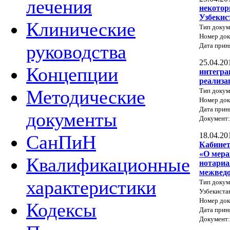
лечения
некотор
Узбекис
Клинические
Тип докум
Номер до
руководства
Дата прин
25.04.20
Концепции
интегра
реализа
Методические
Тип докум
Номер до
Дата прин
документы
Документ
18.04.20
СанПиН
Кабинет
«О мера
Квалификационные
нотариа
межведо
характеристики
Тип докум
Узбекиста
Номер док
Кодексы
Дата прин
Документ