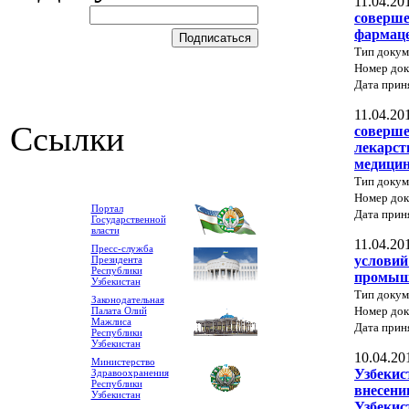
11.04.20
соверше
фармаце
Тип докум
Номер док
Дата прин
11.04.20
Ссылки
соверше
лекарст
медицин
Тип докум
Номер до
Портал
Дата прин
Государственной
власти
11.04.20
Пресс-служба
условий
Президента
Республики
промыш
Узбекистан
Тип докум
Законодательная
Номер до
Палата Олий
Мажлиса
Дата прин
Республики
Узбекистан
10.04.20
Министерство
Узбекис
Здравоохранения
Республики
внесени
Узбекистан
Узбекис