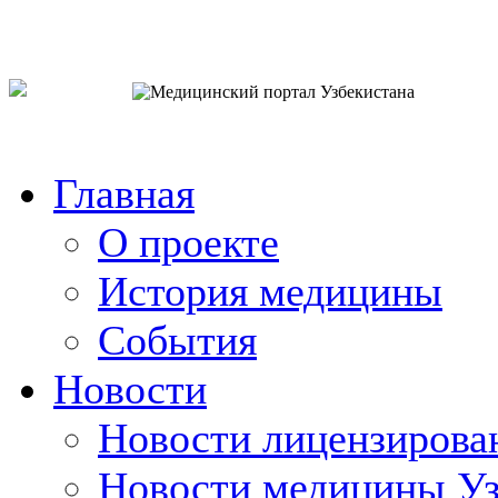
o`zb
рус
eng
Главная
О проекте
История медицины
События
Новости
Новости лицензирова
Новости медицины Уз