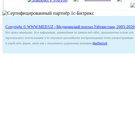
Copyright © WWW.MED.UZ - Медицинский портал Узбекистана, 2005-2026
Все права защищены. Вся информация, размещённая на данном веб-сайте, предназначена только для
персонального использования и не подлежит дальнейшему воспроизведению и/или распространению
в какой-либо форме, иначе как с письменного разрешения компании
MedNetSoft