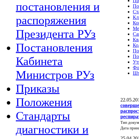
Пр
постановления и
По
Ст
распоряжения
Кл
Ко
Ме
Президента РУз
Са
Кв
Постановления
Ко
По
По
Кабинета
Ут
Фо
Министров РУз
Шт
Приказы
Положения
22.05.20
соверше
распрос
Стандарты
респира
Тип докум
диагностики и
Дата прин
25.04.20