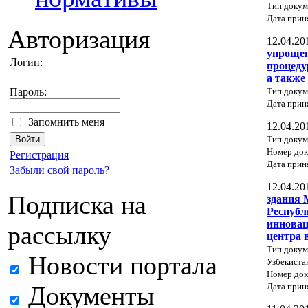
Тип докум
Дата прин
Авторизация
12.04.20
упроще
Логин:
процеду
а также
Тип докум
Пароль:
Дата прин
Запомнить меня
12.04.20
Тип докум
Номер док
Регистрация
Дата прин
Забыли свой пароль?
12.04.20
Подписка на
здания 
Республ
инновац
рассылку
центра 
Тип докум
Новости портала
Узбекиста
Номер док
Дата прин
Документы