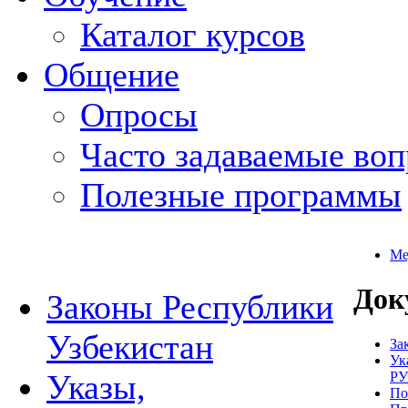
Каталог курсов
Общение
Опросы
Часто задаваемые во
Полезные программы
Ме
Док
Законы Республики
Узбекистан
За
Ук
Указы,
РУ
По