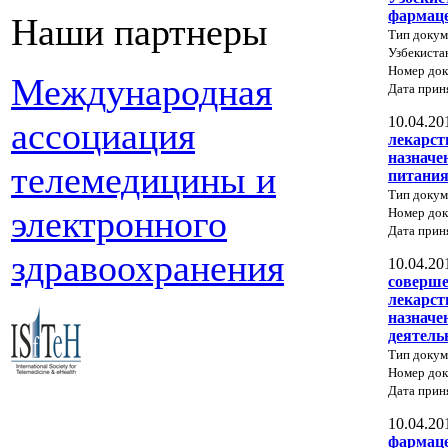
фармаце
Наши партнеры
Тип докум
Узбекиста
Номер док
Международная
Дата прин
10.04.20
ассоциация
лекарст
назначе
телемедицины и
питани
Тип докум
электронного
Номер док
Дата прин
здравоохранения
10.04.20
соверше
лекарст
назначе
деятель
Тип докум
Номер до
Дата прин
10.04.20
фармаце