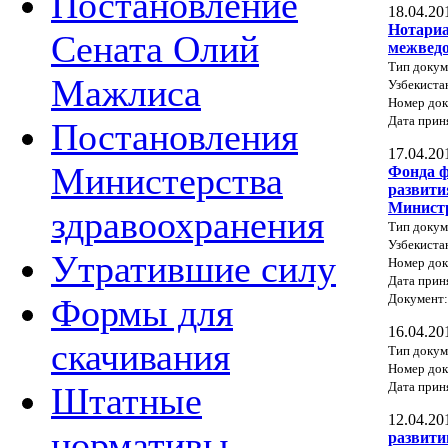
Постановление
18.04.20
Нотариа
Сената Олий
межведо
Тип докум
Мажлиса
Узбекиста
Номер док
Дата прин
Постановления
17.04.20
Министерства
Фонда ф
развити
Министр
здравоохранения
Тип докум
Узбекиста
Утратившие силу
Номер док
Дата прин
Документ
Формы для
16.04.20
скачивания
Тип докум
Номер до
Дата прин
Штатные
12.04.20
нормативы
развити