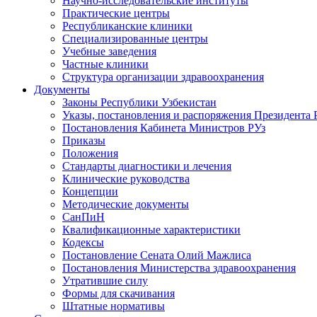
Научно-исследовательские институты
Практические центры
Республиканские клиники
Специализированные центры
Учебные заведения
Частные клиники
Структура организации здравоохранения
Документы
Законы Республики Узбекистан
Указы, постановления и распоряжения Президента 
Постановления Кабинета Министров РУз
Приказы
Положения
Стандарты диагностики и лечения
Клинические руководства
Концепции
Методические документы
СанПиН
Квалификационные характеристики
Кодексы
Постановление Сената Олий Мажлиса
Постановления Министерства здравоохранения
Утратившие силу
Формы для скачивания
Штатные нормативы