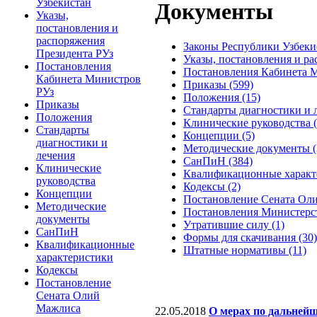
Узбекистан
Документы
Указы,
постановления и
распоряжения
Законы Республики Узбекис
Президента РУз
Указы, постановления и ра
Постановления
Постановления Кабинета М
Кабинета Министров
Приказы (599)
РУз
Положения (15)
Приказы
Стандарты диагностики и л
Положения
Клинические руководства (
Стандарты
Концепции (5)
диагностики и
Методические документы (
лечения
СанПиН (384)
Клинические
Квалификационные характе
руководства
Кодексы (2)
Концепции
Постановление Сената Оли
Методические
Постановления Министерст
документы
Утратившие силу (1)
СанПиН
Формы для скачивания (30)
Квалификационные
Штатные нормативы (11)
характеристики
Кодексы
Постановление
Сената Олий
Мажлиса
22.05.2018
О мерах по дальней