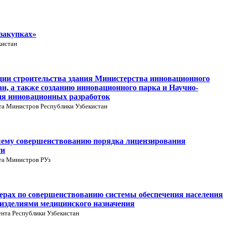
закупках»
кистан
ции строительства здания Министерства инновационного
н, а также созданию инновационного парка и Научно-
ия инновационных разработок
та Министров Республики Узбекистан
шему совершенствованию порядка лицензирования
ти
та Министров РУз
ерах по совершенствованию системы обеспечения населения
изделиями медицинского назначения
нта Республики Узбекистан