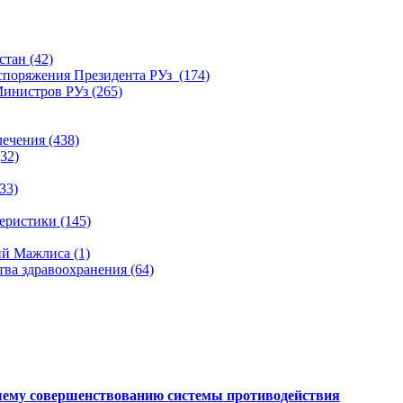
тан (42)
споряжения Президента РУз (174)
инистров РУз (265)
ечения (438)
32)
33)
ристики (145)
й Мажлиса (1)
ва здравоохранения (64)
шему совершенствованию системы противодействия