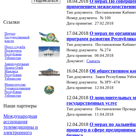
18.04.2018
О мерах По соверше
применением межведомственно
Тип документа: Постановление Кабине
Номер документа: № 106
Ссылки
Дата принятия: 27.02.2018
17.04.2018
О мерах по организ
Портал
Государственной
программ развития Республики
власти
Тип документа: Постановление Кабине
Пресс-служба
Номер документа: № 274
Президента
Республики
Дата принятия: 06.04.2018
Узбекистан
Документ:
Скачать
Законодательная
Палата Олий
16.04.2018
Об общественном ко
Мажлиса
Республики
Тип документа: Закон Республики Узбе
Узбекистан
Номер документа: № ЗРУ–474
Министерство
Дата принятия: 12.04.2018
Здравоохранения
Республики
Узбекистан
12.04.2018
О дополнительных м
государственных услуг
Наши партнеры
Тип документа: Постановление Президе
Дата принятия: 11.04.2018
Международная
ассоциация
12.04.2018
О мерах по дальней
телемедицины и
процедур в сфере предпринима
электронного
бизнеса