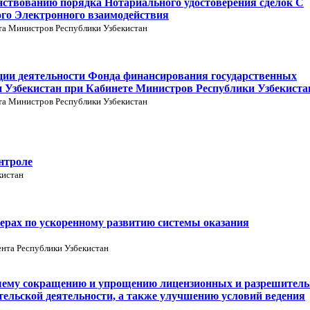
нствованию порядка Нотариального удостоверения сделок С
го Электронного взаимодействия
та Министров Республики Узбекистан
ации деятельности Фонда финансирования государственных
 Узбекистан при Кабинете Министров Республики Узбекиста
та Министров Республики Узбекистан
нтроле
кистан
ерах по ускоренному развитию системы оказания
нта Республики Узбекистан
шему сокращению и упрощению лицензионных и разрешител
тельской деятельности, а также улучшению условий ведения