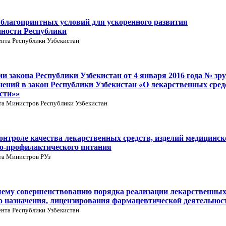
 благоприятных условий для ускоренного развития
ности Республики
нта Республики Узбекистан
ии закона Республики Узбекистан от 4 января 2016 года № зру
нений в закон Республики Узбекистан «О лекарственных сред
сти»»
та Министров Республики Узбекистан
онтроле качества лекарственных средств, изделий медицинск
но-профилактического питания
та Министров РУз
шему совершенствованию порядка реализации лекарственны
го назначения, лицензирования фармацевтической деятельнос
нта Республики Узбекистан