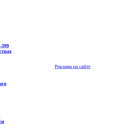
-399
ствах
Реклама на сайте
ого
х
ти