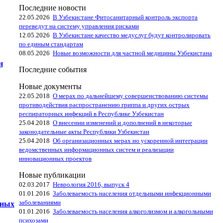
Последние новости
22.05.2026
В Узбекистане Фитосанитарный контроль экспорта
переведут на систему управления рисками
12.05.2026
В Узбекистане качество медуслуг будут контролировать
по единым стандартам
08.05.2026
Новые возможности для частной медицины Узбекистана
н
Последние события
Новые документы
22.05.2018
О мерах по дальнейшему совершенствованию системы
противодействия распространению гриппа и других острых
респираторных инфекций в Республике Узбекистан
25.04.2018
О внесении изменений и дополнений в некоторые
законодательные акты Республики Узбекистан
25.04.2018
Об организационных мерах но ускоренной интеграции
ведомственных информационных систем и реализации
инновационных проектов
Новые публикации
02.03.2017
Неврология 2016, выпуск 4
01.01.2016
Заболеваемость населения отдельными инфекционными
заболеваниями
ьных
01.01.2016
Заболеваемость населения алкоголизмом и алкогольными
психозами