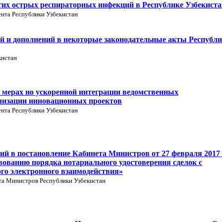
гих острых респираторных инфекций в Республике Узбекиста
нта Республики Узбекистан
й и дополнений в некоторые законодательные акты Республ
кистан
 мерах но ускоренной интеграции ведомственных
лизации инновационных проектов
нта Республики Узбекистан
ий в постановление Кабинета Министров от 27 февраля 2017 
вованию порядка нотариального удостоверения сделок с
го электронного взаимодействия»
та Министров Республики Узбекистан