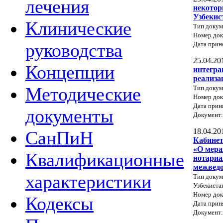
лечения
некотор
Узбекис
Клинические
Тип докум
Номер до
руководства
Дата прин
25.04.20
Концепции
интегра
реализа
Методические
Тип докум
Номер до
Дата прин
документы
Документ
18.04.20
СанПиН
Кабинет
«О мера
Квалификационные
нотариа
межведо
характеристики
Тип докум
Узбекиста
Номер док
Кодексы
Дата прин
Документ