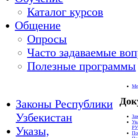
Каталог курсов
Общение
Опросы
Часто задаваемые во
Полезные программы
Ме
Док
Законы Республики
Узбекистан
За
Ук
Указы,
РУ
По