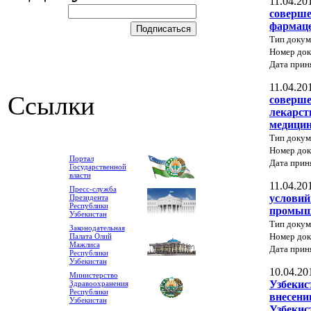
11.04.20
соверше
фармаце
Тип докум
Номер док
Дата прин
11.04.20
Ссылки
соверше
лекарст
медицин
Тип докум
Номер до
Портал
Дата прин
Государственной
власти
11.04.20
Пресс-служба
условий
Президента
Республики
промыш
Узбекистан
Тип докум
Законодательная
Номер до
Палата Олий
Мажлиса
Дата прин
Республики
Узбекистан
10.04.20
Министерство
Узбекис
Здравоохранения
Республики
внесени
Узбекистан
Узбекис