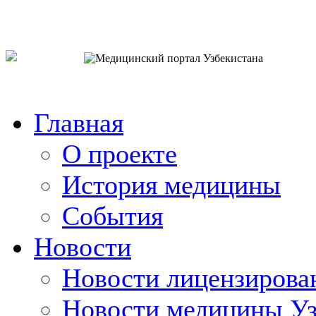
o`zb
рус
eng
Главная
О проекте
История медицины
События
Новости
Новости лицензирова
Новости медицины Уз