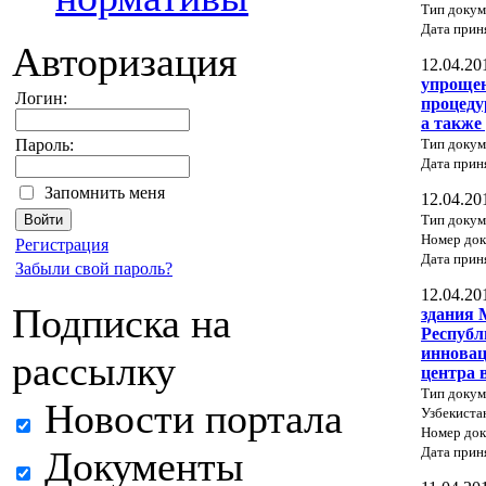
Тип докум
Дата прин
Авторизация
12.04.20
упроще
Логин:
процеду
а также
Тип докум
Пароль:
Дата прин
Запомнить меня
12.04.20
Тип докум
Номер док
Регистрация
Дата прин
Забыли свой пароль?
12.04.20
Подписка на
здания 
Республ
инновац
рассылку
центра 
Тип докум
Новости портала
Узбекиста
Номер док
Дата прин
Документы