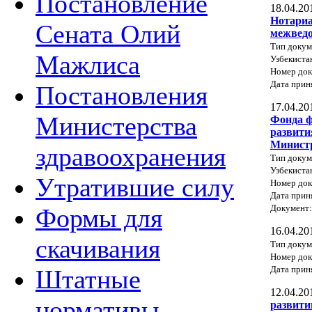
Постановление
18.04.20
Нотариа
Сената Олий
межведо
Тип докум
Мажлиса
Узбекиста
Номер док
Дата прин
Постановления
17.04.20
Министерства
Фонда ф
развити
Министр
здравоохранения
Тип докум
Узбекиста
Утратившие силу
Номер док
Дата прин
Документ
Формы для
16.04.20
скачивания
Тип докум
Номер до
Дата прин
Штатные
12.04.20
нормативы
развити