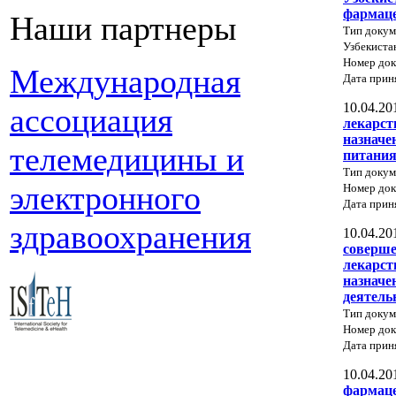
фармаце
Наши партнеры
Тип докум
Узбекиста
Номер док
Международная
Дата прин
10.04.20
ассоциация
лекарст
назначе
телемедицины и
питани
Тип докум
электронного
Номер док
Дата прин
здравоохранения
10.04.20
соверше
лекарст
назначе
деятель
Тип докум
Номер до
Дата прин
10.04.20
фармаце