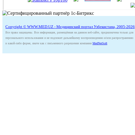
Copyright © WWW.MED.UZ - Медицинский портал Узбекистана, 2005-2026
Все права защищены. Вся информация, размещённая на данном веб-сайте, предназначена только для
персонального использования и не подлежит дальнейшему воспроизведению и/или распространению
в какой-либо форме, иначе как с письменного разрешения компании
MedNetSoft