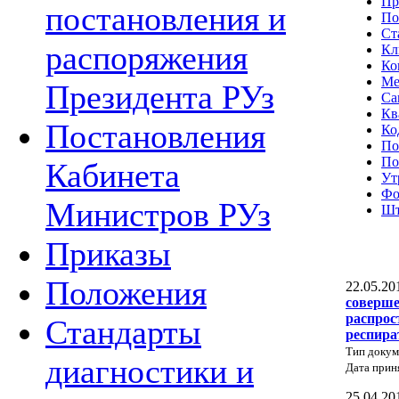
Пр
постановления и
По
Ст
распоряжения
Кл
Ко
Ме
Президента РУз
Са
Кв
Постановления
Ко
По
По
Кабинета
Ут
Фо
Министров РУз
Шт
Приказы
Положения
22.05.20
соверше
распрос
Стандарты
респира
Тип докум
диагностики и
Дата прин
25.04.20