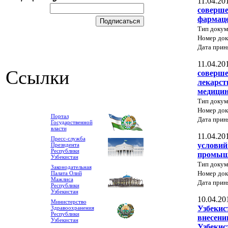
11.04.20
соверше
фармаце
Тип докум
Номер док
Дата прин
11.04.20
Ссылки
соверше
лекарст
медицин
Тип докум
Номер до
Портал
Дата прин
Государственной
власти
11.04.20
Пресс-служба
условий
Президента
Республики
промыш
Узбекистан
Тип докум
Законодательная
Номер до
Палата Олий
Мажлиса
Дата прин
Республики
Узбекистан
10.04.20
Министерство
Узбекис
Здравоохранения
Республики
внесени
Узбекистан
Узбекис