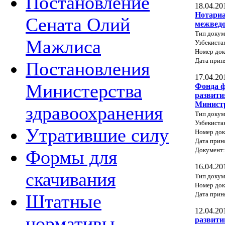
Постановление
18.04.20
Нотариа
Сената Олий
межведо
Тип докум
Мажлиса
Узбекиста
Номер док
Дата прин
Постановления
17.04.20
Министерства
Фонда ф
развити
Министр
здравоохранения
Тип докум
Узбекиста
Утратившие силу
Номер док
Дата прин
Документ
Формы для
16.04.20
скачивания
Тип докум
Номер до
Дата прин
Штатные
12.04.20
нормативы
развити