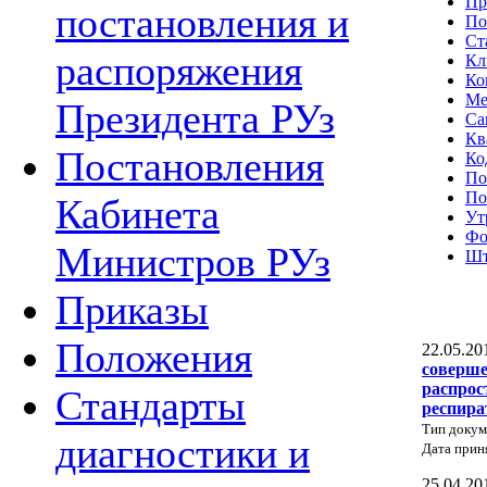
Пр
постановления и
По
Ст
распоряжения
Кл
Ко
Ме
Президента РУз
Са
Кв
Постановления
Ко
По
По
Кабинета
Ут
Фо
Министров РУз
Шт
Приказы
Положения
22.05.20
соверше
распрос
Стандарты
респира
Тип докум
диагностики и
Дата прин
25.04.20