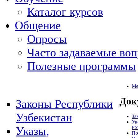
Каталог курсов
Общение
Опросы
Часто задаваемые во
Полезные программы
Ме
Док
Законы Республики
Узбекистан
За
Ук
Указы,
РУ
По