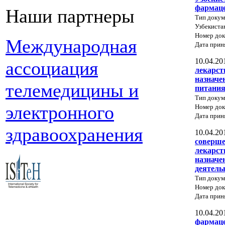
фармаце
Наши партнеры
Тип докум
Узбекиста
Номер док
Международная
Дата прин
10.04.20
ассоциация
лекарст
назначе
телемедицины и
питани
Тип докум
электронного
Номер док
Дата прин
здравоохранения
10.04.20
соверше
лекарст
назначе
деятель
Тип докум
Номер до
Дата прин
10.04.20
фармаце