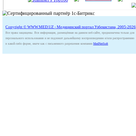
Copyright © WWW.MED.UZ - Медицинский портал Узбекистана, 2005-2026
Все права защищены. Вся информация, размещённая на данном веб-сайте, предназначена только для
персонального использования и не подлежит дальнейшему воспроизведению и/или распространению
в какой-либо форме, иначе как с письменного разрешения компании
MedNetSoft