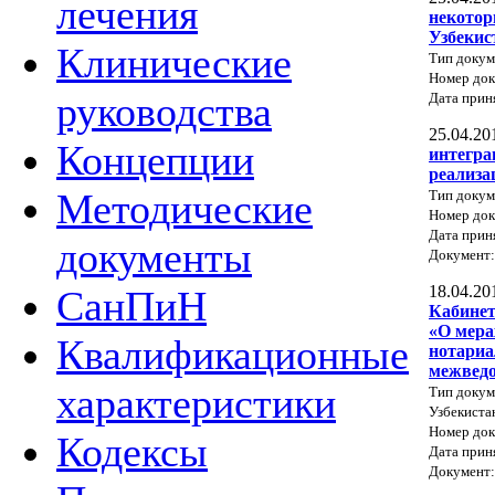
лечения
некотор
Узбекис
Клинические
Тип докум
Номер до
руководства
Дата прин
25.04.20
Концепции
интегра
реализа
Методические
Тип докум
Номер до
Дата прин
документы
Документ
18.04.20
СанПиН
Кабинет
«О мера
Квалификационные
нотариа
межведо
характеристики
Тип докум
Узбекиста
Номер док
Кодексы
Дата прин
Документ