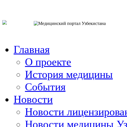
o`zb
рус
eng
Главная
О проекте
История медицины
События
Новости
Новости лицензирова
Новости медицины Уз