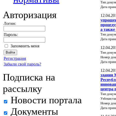
Тип докум
Дата прин
Авторизация
12.04.20
упроще
Логин:
процеду
а также
Тип докум
Пароль:
Дата прин
Запомнить меня
12.04.20
Тип докум
Номер док
Регистрация
Дата прин
Забыли свой пароль?
12.04.20
Подписка на
здания 
Республ
инновац
рассылку
центра 
Тип докум
Новости портала
Узбекиста
Номер док
Дата прин
Документы