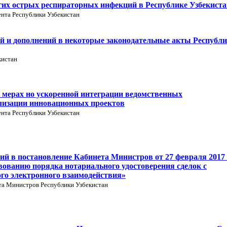
гих острых респираторных инфекций в Республике Узбекиста
нта Республики Узбекистан
й и дополнений в некоторые законодательные акты Республ
кистан
 мерах но ускоренной интеграции ведомственных
лизации инновационных проектов
нта Республики Узбекистан
ий в постановление Кабинета Министров от 27 февраля 2017 
вованию порядка нотариального удостоверения сделок с
го электронного взаимодействия»
та Министров Республики Узбекистан