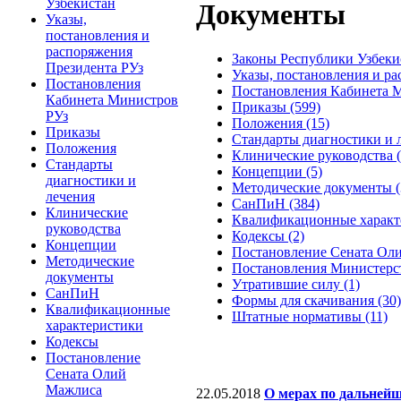
Узбекистан
Документы
Указы,
постановления и
распоряжения
Законы Республики Узбекис
Президента РУз
Указы, постановления и ра
Постановления
Постановления Кабинета М
Кабинета Министров
Приказы (599)
РУз
Положения (15)
Приказы
Стандарты диагностики и л
Положения
Клинические руководства (
Стандарты
Концепции (5)
диагностики и
Методические документы (
лечения
СанПиН (384)
Клинические
Квалификационные характе
руководства
Кодексы (2)
Концепции
Постановление Сената Оли
Методические
Постановления Министерст
документы
Утратившие силу (1)
СанПиН
Формы для скачивания (30)
Квалификационные
Штатные нормативы (11)
характеристики
Кодексы
Постановление
Сената Олий
Мажлиса
22.05.2018
О мерах по дальней