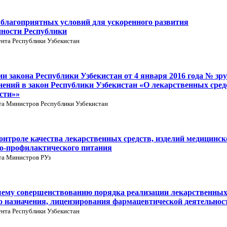
 благоприятных условий для ускоренного развития
ности Республики
нта Республики Узбекистан
ии закона Республики Узбекистан от 4 января 2016 года № зру
нений в закон Республики Узбекистан «О лекарственных сред
сти»»
та Министров Республики Узбекистан
онтроле качества лекарственных средств, изделий медицинск
но-профилактического питания
та Министров РУз
шему совершенствованию порядка реализации лекарственны
го назначения, лицензирования фармацевтической деятельнос
нта Республики Узбекистан