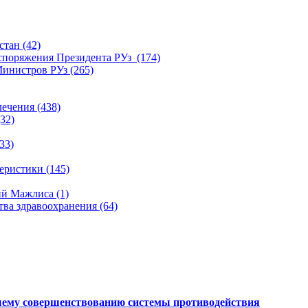
тан (42)
споряжения Президента РУз (174)
инистров РУз (265)
ечения (438)
32)
33)
ристики (145)
й Мажлиса (1)
ва здравоохранения (64)
шему совершенствованию системы противодействия