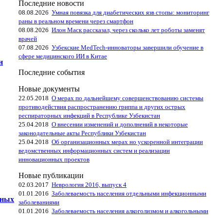
Последние новости
08.08.2026
Умная повязка для диабетических язв стопы: мониторинг
раны в реальном времени через смартфон
08.08.2026
Илон Маск рассказал, через сколько лет роботы заменят
врачей
07.08.2026
Узбекские MedTech-инноваторы завершили обучение в
сфере медицинского ИИ в Китае
н
Последние события
Новые документы
22.05.2018
О мерах по дальнейшему совершенствованию системы
противодействия распространению гриппа и других острых
респираторных инфекций в Республике Узбекистан
25.04.2018
О внесении изменений и дополнений в некоторые
законодательные акты Республики Узбекистан
25.04.2018
Об организационных мерах но ускоренной интеграции
ведомственных информационных систем и реализации
инновационных проектов
Новые публикации
02.03.2017
Неврология 2016, выпуск 4
01.01.2016
Заболеваемость населения отдельными инфекционными
ьных
заболеваниями
01.01.2016
Заболеваемость населения алкоголизмом и алкогольными