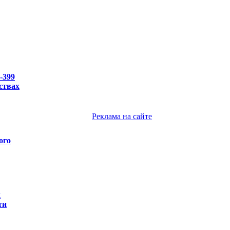
-399
ствах
Реклама на сайте
ого
х
ти