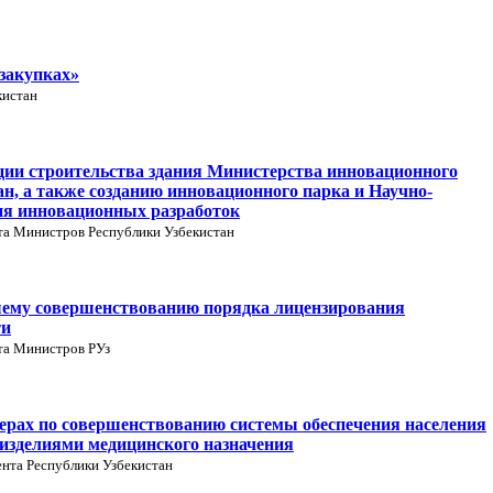
закупках»
кистан
ции строительства здания Министерства инновационного
н, а также созданию инновационного парка и Научно-
ия инновационных разработок
та Министров Республики Узбекистан
шему совершенствованию порядка лицензирования
ти
та Министров РУз
ерах по совершенствованию системы обеспечения населения
изделиями медицинского назначения
нта Республики Узбекистан