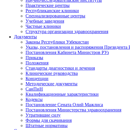
Научно-исследовательские институты
Практические центры
Республиканские клиники
Специализированные центры
Учебные заведения
Частные клиники
Структура организации здравоохранения
Документы
Законы Республики Узбекистан
Указы, постановления и распоряжения Президента 
Постановления Кабинета Министров РУз
Приказы
Положения
Стандарты диагностики и лечения
Клинические руководства
Концепции
Методические документы
СанПиН
Квалификационные характеристики
Кодексы
Постановление Сената Олий Мажлиса
Постановления Министерства здравоохранения
Утратившие силу
Формы для скачивания
Штатные нормативы