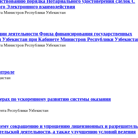
нствованию порядка Нотариального удостоверения сделок С
го Электронного взаимодействия
та Министров Республики Узбекистан
ации деятельности Фонда финансирования государственных
 Узбекистан при Кабинете Министров Республики Узбекиста
та Министров Республики Узбекистан
нтроле
кистан
ерах по ускоренному развитию системы оказания
нта Республики Узбекистан
шему сокращению и упрощению лицензионных и разрешител
тельской деятельности, а также улучшению условий ведения