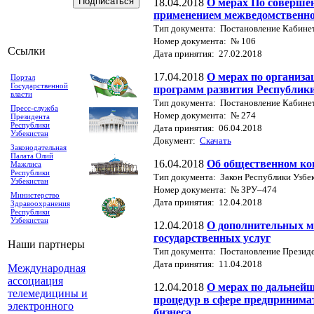
18.04.2018
О мерах По соверше
применением межведомственно
Тип документа: Постановление Кабине
Номер документа: № 106
Ссылки
Дата принятия: 27.02.2018
17.04.2018
О мерах по организ
Портал
Государственной
программ развития Республики
власти
Тип документа: Постановление Кабине
Пресс-служба
Номер документа: № 274
Президента
Республики
Дата принятия: 06.04.2018
Узбекистан
Документ:
Скачать
Законодательная
Палата Олий
16.04.2018
Об общественном ко
Мажлиса
Республики
Тип документа: Закон Республики Узбе
Узбекистан
Номер документа: № ЗРУ–474
Министерство
Дата принятия: 12.04.2018
Здравоохранения
Республики
Узбекистан
12.04.2018
О дополнительных м
государственных услуг
Наши партнеры
Тип документа: Постановление Президе
Дата принятия: 11.04.2018
Международная
ассоциация
12.04.2018
О мерах по дальней
телемедицины и
процедур в сфере предпринима
электронного
бизнеса