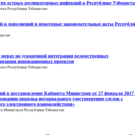
гих острых респираторных инфекций в Республике Узбекиста
нта Республики Узбекистан
й и дополнений в некоторые законодательные акты Республ
кистан
 мерах но ускоренной интеграции ведомственных
лизации инновационных проектов
нта Республики Узбекистан
ий в постановление Кабинета Министров от 27 февраля 2017 
вованию порядка нотариального удостоверения сделок с
го электронного взаимодействия»
та Министров Республики Узбекистан