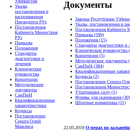
Узбекистан
Документы
Указы,
постановления и
распоряжения
Законы Республики Узбекис
Президента РУз
Указы, постановления и ра
Постановления
Постановления Кабинета М
Кабинета Министров
Приказы (599)
РУз
Положения (15)
Приказы
Стандарты диагностики и л
Положения
Клинические руководства (
Стандарты
Концепции (5)
диагностики и
Методические документы (
лечения
СанПиН (384)
Клинические
Квалификационные характе
руководства
Кодексы (2)
Концепции
Постановление Сената Оли
Методические
Постановления Министерст
документы
Утратившие силу (1)
СанПиН
Формы для скачивания (30)
Квалификационные
Штатные нормативы (11)
характеристики
Кодексы
Постановление
Сената Олий
Мажлиса
22.05.2018
О мерах по дальней