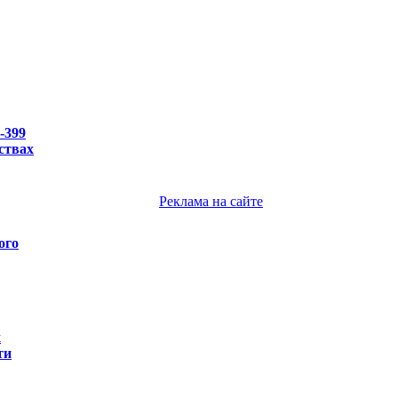
-399
ствах
Реклама на сайте
ого
х
ти