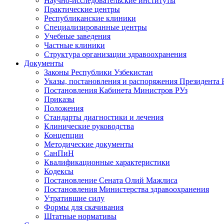
Научно-исследовательские институты
Практические центры
Республиканские клиники
Специализированные центры
Учебные заведения
Частные клиники
Структура организации здравоохранения
Документы
Законы Республики Узбекистан
Указы, постановления и распоряжения Президента 
Постановления Кабинета Министров РУз
Приказы
Положения
Стандарты диагностики и лечения
Клинические руководства
Концепции
Методические документы
СанПиН
Квалификационные характеристики
Кодексы
Постановление Сената Олий Мажлиса
Постановления Министерства здравоохранения
Утратившие силу
Формы для скачивания
Штатные нормативы