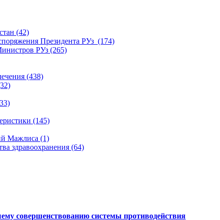
тан (42)
споряжения Президента РУз (174)
инистров РУз (265)
ечения (438)
32)
33)
ристики (145)
й Мажлиса (1)
ва здравоохранения (64)
шему совершенствованию системы противодействия