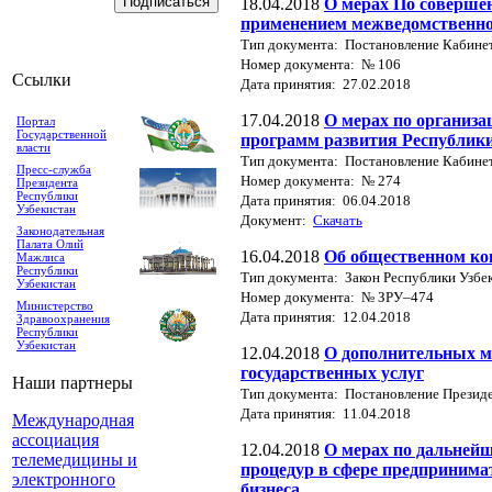
18.04.2018
О мерах По соверше
применением межведомственно
Тип документа: Постановление Кабине
Номер документа: № 106
Ссылки
Дата принятия: 27.02.2018
17.04.2018
О мерах по организ
Портал
Государственной
программ развития Республики
власти
Тип документа: Постановление Кабине
Пресс-служба
Номер документа: № 274
Президента
Республики
Дата принятия: 06.04.2018
Узбекистан
Документ:
Скачать
Законодательная
Палата Олий
16.04.2018
Об общественном ко
Мажлиса
Республики
Тип документа: Закон Республики Узбе
Узбекистан
Номер документа: № ЗРУ–474
Министерство
Дата принятия: 12.04.2018
Здравоохранения
Республики
Узбекистан
12.04.2018
О дополнительных м
государственных услуг
Наши партнеры
Тип документа: Постановление Президе
Дата принятия: 11.04.2018
Международная
ассоциация
12.04.2018
О мерах по дальней
телемедицины и
процедур в сфере предпринима
электронного
бизнеса