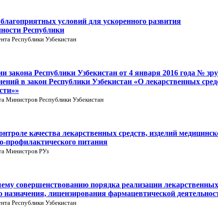
 благоприятных условий для ускоренного развития
ности Республики
нта Республики Узбекистан
ии закона Республики Узбекистан от 4 января 2016 года № зру
нений в закон Республики Узбекистан «О лекарственных сред
сти»»
та Министров Республики Узбекистан
онтроле качества лекарственных средств, изделий медицинск
но-профилактического питания
та Министров РУз
шему совершенствованию порядка реализации лекарственны
го назначения, лицензирования фармацевтической деятельнос
нта Республики Узбекистан