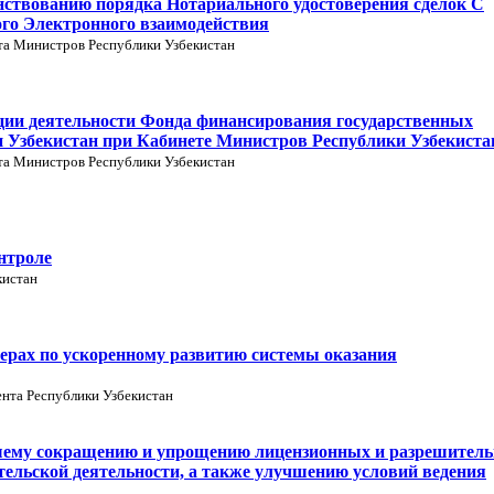
нствованию порядка Нотариального удостоверения сделок С
го Электронного взаимодействия
та Министров Республики Узбекистан
ации деятельности Фонда финансирования государственных
 Узбекистан при Кабинете Министров Республики Узбекиста
та Министров Республики Узбекистан
нтроле
кистан
ерах по ускоренному развитию системы оказания
нта Республики Узбекистан
шему сокращению и упрощению лицензионных и разрешител
тельской деятельности, а также улучшению условий ведения