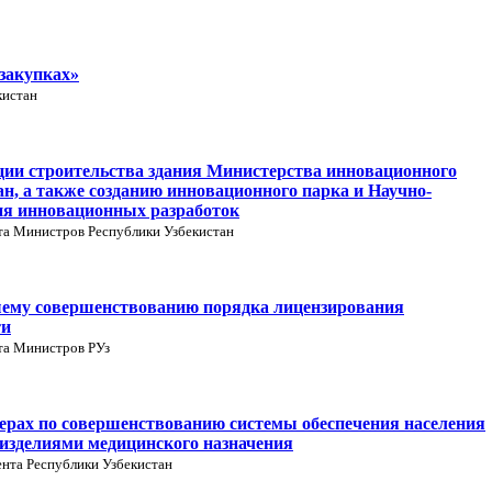
закупках»
кистан
ции строительства здания Министерства инновационного
н, а также созданию инновационного парка и Научно-
ия инновационных разработок
та Министров Республики Узбекистан
шему совершенствованию порядка лицензирования
ти
та Министров РУз
ерах по совершенствованию системы обеспечения населения
изделиями медицинского назначения
нта Республики Узбекистан