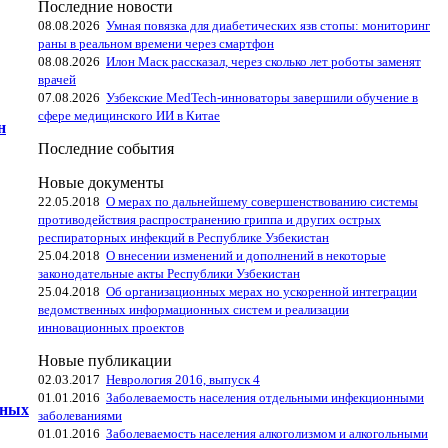
Последние новости
08.08.2026
Умная повязка для диабетических язв стопы: мониторинг
раны в реальном времени через смартфон
08.08.2026
Илон Маск рассказал, через сколько лет роботы заменят
врачей
07.08.2026
Узбекские MedTech-инноваторы завершили обучение в
сфере медицинского ИИ в Китае
н
Последние события
Новые документы
22.05.2018
О мерах по дальнейшему совершенствованию системы
противодействия распространению гриппа и других острых
респираторных инфекций в Республике Узбекистан
25.04.2018
О внесении изменений и дополнений в некоторые
законодательные акты Республики Узбекистан
25.04.2018
Об организационных мерах но ускоренной интеграции
ведомственных информационных систем и реализации
инновационных проектов
Новые публикации
02.03.2017
Неврология 2016, выпуск 4
01.01.2016
Заболеваемость населения отдельными инфекционными
ьных
заболеваниями
01.01.2016
Заболеваемость населения алкоголизмом и алкогольными