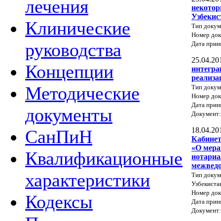
лечения
некотор
Узбекис
Клинические
Тип докум
Номер до
руководства
Дата прин
25.04.20
Концепции
интегра
реализа
Методические
Тип докум
Номер до
Дата прин
документы
Документ
18.04.20
СанПиН
Кабинет
«О мера
Квалификационные
нотариа
межведо
характеристики
Тип докум
Узбекиста
Номер док
Кодексы
Дата прин
Документ