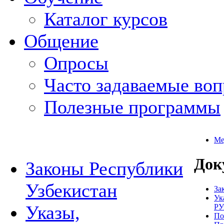
Каталог курсов
Общение
Опросы
Часто задаваемые во
Полезные программы
Ме
Док
Законы Республики
Узбекистан
За
Ук
Указы,
РУ
По