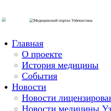
o`zb
рус
eng
Главная
О проекте
История медицины
События
Новости
Новости лицензирова
Новости медицины Уз