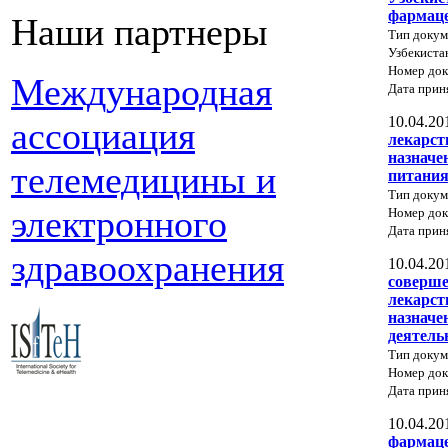
фармаце
Наши партнеры
Тип докум
Узбекиста
Номер док
Международная
Дата прин
10.04.20
ассоциация
лекарст
назначе
телемедицины и
питани
Тип докум
электронного
Номер док
Дата прин
здравоохранения
10.04.20
соверше
лекарст
назначе
деятель
Тип докум
Номер до
Дата прин
10.04.20
фармаце