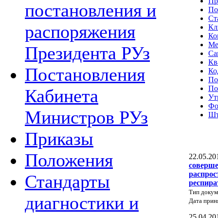
Пр
постановления и
По
Ст
распоряжения
Кл
Ко
Ме
Президента РУз
Са
Кв
Постановления
Ко
По
По
Кабинета
Ут
Фо
Министров РУз
Шт
Приказы
Положения
22.05.20
соверше
распрос
Стандарты
респира
Тип докум
диагностики и
Дата прин
25.04.20