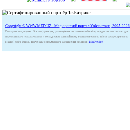
Copyright © WWW.MED.UZ - Медицинский портал Узбекистана, 2005-2026
Все права защищены. Вся информация, размещённая на данном веб-сайте, предназначена только для
персонального использования и не подлежит дальнейшему воспроизведению и/или распространению
в какой-либо форме, иначе как с письменного разрешения компании
MedNetSoft