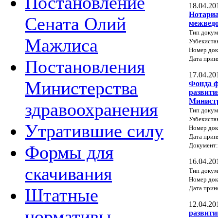
Постановление
18.04.20
Нотариа
Сената Олий
межведо
Тип докум
Мажлиса
Узбекиста
Номер док
Дата прин
Постановления
17.04.20
Министерства
Фонда ф
развити
Министр
здравоохранения
Тип докум
Узбекиста
Утратившие силу
Номер док
Дата прин
Документ
Формы для
16.04.20
скачивания
Тип докум
Номер до
Дата прин
Штатные
12.04.20
нормативы
развити