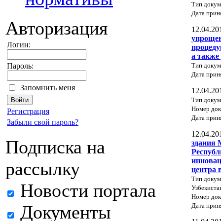
Тип докум
Дата прин
Авторизация
12.04.20
упроще
Логин:
процеду
а также
Тип докум
Пароль:
Дата прин
Запомнить меня
12.04.20
Тип докум
Номер док
Регистрация
Дата прин
Забыли свой пароль?
12.04.20
Подписка на
здания 
Республ
инновац
рассылку
центра 
Тип докум
Новости портала
Узбекиста
Номер док
Дата прин
Документы