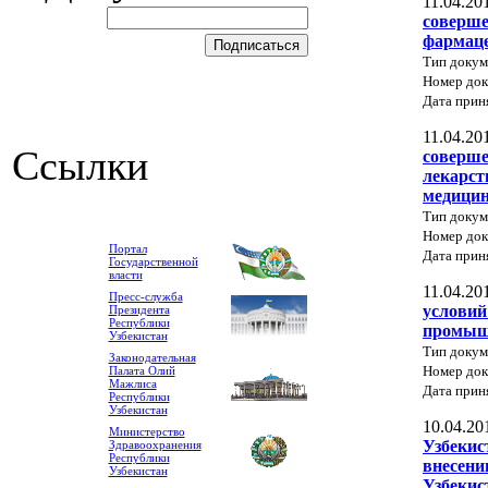
11.04.20
соверше
фармаце
Тип докум
Номер док
Дата прин
11.04.20
Ссылки
соверше
лекарст
медицин
Тип докум
Номер до
Портал
Дата прин
Государственной
власти
11.04.20
Пресс-служба
условий
Президента
Республики
промыш
Узбекистан
Тип докум
Законодательная
Номер до
Палата Олий
Мажлиса
Дата прин
Республики
Узбекистан
10.04.20
Министерство
Узбекис
Здравоохранения
Республики
внесени
Узбекистан
Узбекис