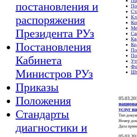
Пр
постановления и
По
Ст
распоряжения
Кл
Ко
Ме
Президента РУз
Са
Кв
Постановления
Ко
По
По
Кабинета
Ут
Фо
Министров РУз
Шт
Приказы
Положения
05.03.20
национа
услуг н
Стандарты
Тип докум
Номер до
диагностики и
Дата прин
05.03.20