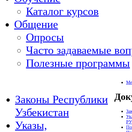
Каталог курсов
Общение
Опросы
Часто задаваемые во
Полезные программы
Ме
Док
Законы Республики
Узбекистан
За
Ук
Указы,
РУ
По