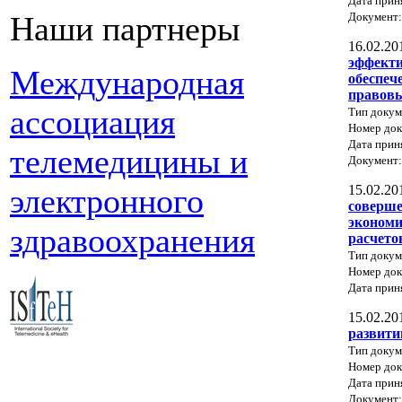
Дата прин
Документ
Наши партнеры
16.02.20
эффекти
Международная
обеспеч
правовы
ассоциация
Тип докум
Номер док
Дата прин
телемедицины и
Документ
15.02.20
электронного
соверше
экономи
здравоохранения
расчето
Тип докум
Номер до
Дата прин
15.02.20
развити
Тип докум
Номер до
Дата прин
Документ