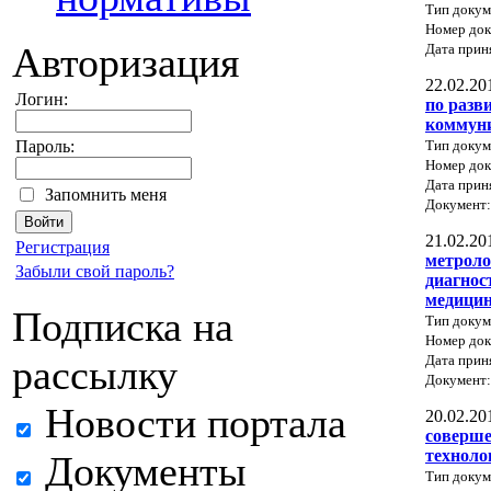
Тип докум
Номер док
Авторизация
Дата прин
22.02.20
Логин:
по разв
коммуни
Тип докум
Пароль:
Номер до
Дата прин
Запомнить меня
Документ
21.02.20
Регистрация
метроло
Забыли свой пароль?
диагнос
медици
Подписка на
Тип докум
Номер док
Дата прин
рассылку
Документ
Новости портала
20.02.20
соверш
техноло
Документы
Тип докум