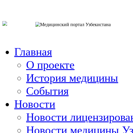
o`zb
рус
eng
Главная
О проекте
История медицины
События
Новости
Новости лицензирова
Новости медицины Уз