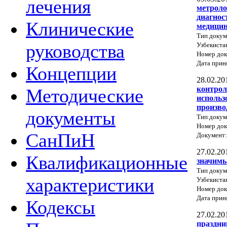
лечения
метроло
диагнос
Клинические
медици
Тип докум
руководства
Узбекиста
Номер док
Дата прин
Концепции
28.02.20
контрол
Методические
использ
произво
документы
Тип докум
Номер до
СанПиН
Документ
27.02.20
Квалификационные
значимы
Тип докум
характеристики
Узбекиста
Номер док
Дата прин
Кодексы
27.02.20
праздни