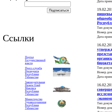
Дата прин
19.02.20
пищевых
общеобр
Республ
Тип доку
Номер док
Ссылки
Дата прин
16.02.20
утвержд
предста
Портал
организ
Государственной
бюджета
власти
Тип доку
Пресс-служба
Президента
Номер док
Республики
Дата прин
Узбекистан
Законодательная
16.02.20
Палата Олий
Мажлиса
соверше
Республики
исследо
Узбекистан
-эконом
Министерство
Здравоохранения
Тип докум
Республики
Номер до
Узбекистан