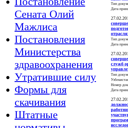
Постановление
Тип докум
Дата прин
Сената Олий
27.02.20
Мажлиса
соверше
подгото
отрасля
Постановления
Тип докум
Дата прин
Министерства
27.02.20
соверше
здравоохранения
служб о
управле
Утратившие силу
Тип докум
Узбекиста
Номер док
Формы для
Дата прин
скачивания
27.02.20
должнос
работни
Штатные
участву
програ
нормативы
исследо