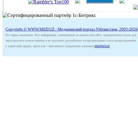
Copyright © WWW.MED.UZ - Медицинский портал Узбекистана, 2005-2026
Все права защищены. Вся информация, размещённая на данном веб-сайте, предназначена только для
персонального использования и не подлежит дальнейшему воспроизведению и/или распространению
в какой-либо форме, иначе как с письменного разрешения компании
MedNetSoft