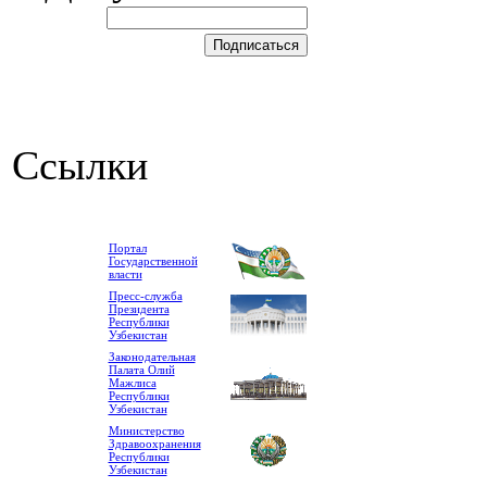
Ссылки
Портал
Государственной
власти
Пресс-служба
Президента
Республики
Узбекистан
Законодательная
Палата Олий
Мажлиса
Республики
Узбекистан
Министерство
Здравоохранения
Республики
Узбекистан