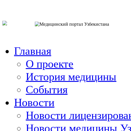
o`zb
рус
eng
Главная
О проекте
История медицины
События
Новости
Новости лицензирова
Новости медицины Уз