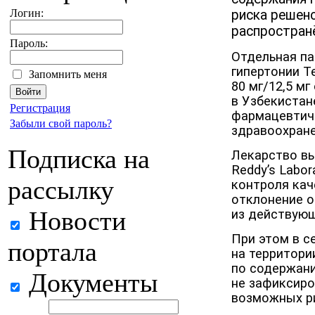
Логин:
риска решено
распростран
Пароль:
Отдельная па
гипертонии Te
Запомнить меня
80 мг/12,5 мг
в Узбекистан
Регистрация
фармацевтич
Забыли свой пароль?
здравоохране
Подписка на
Лекарство вы
Reddy’s Labo
рассылку
контроля кач
отклонение о
Новости
из действующ
При этом в с
портала
на территори
по содержан
Документы
не зафиксиро
возможных ри