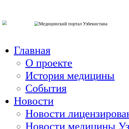
o`zb
рус
eng
Главная
О проекте
История медицины
События
Новости
Новости лицензирова
Новости медицины Уз