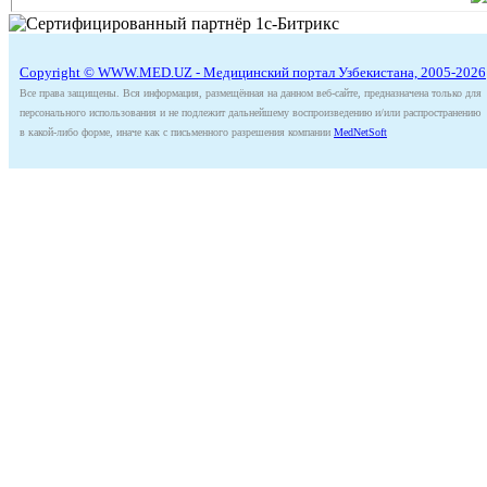
Copyright © WWW.MED.UZ - Медицинский портал Узбекистана, 2005-2026
Все права защищены. Вся информация, размещённая на данном веб-сайте, предназначена только для
персонального использования и не подлежит дальнейшему воспроизведению и/или распространению
в какой-либо форме, иначе как с письменного разрешения компании
MedNetSoft