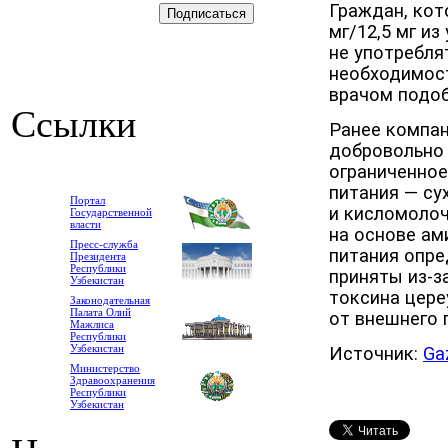
Граждан, кот
мг/12,5 мг из
не употреблят
необходимост
врачом подоб
Ссылки
Ранее компан
добровольн
ограниченное
питания — с
Портал
и кисломолоч
Государственной
власти
на основе ам
Пресс-служба
питания опре
Президента
Республики
приняты из-з
Узбекистан
токсина цере
Законодательная
Палата Олий
от внешнего 
Мажлиса
Республики
Узбекистан
Источник:
Ga
Министерство
Здравоохранения
Республики
Узбекистан