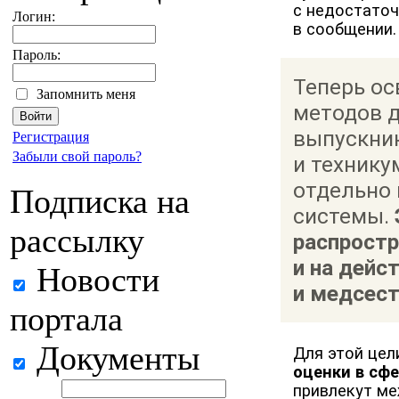
с недостаточ
Логин:
в сообщении.
Пароль:
Теперь о
Запомнить меня
методов д
выпускни
Регистрация
Забыли свой пароль?
и технику
отдельно 
Подписка на
системы.
рассылку
распрост
и на дейс
Новости
и медсест
портала
Документы
Для этой цел
оценки в сф
привлекут м