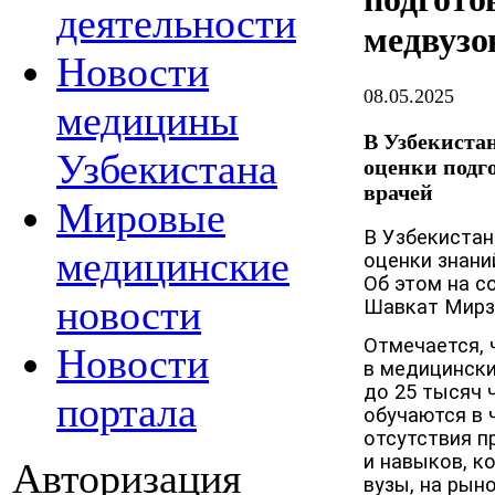
деятельности
медвузо
Новости
08.05.2025
медицины
В Узбекиста
Узбекистана
оценки подг
врачей
Мировые
В Узбекистан
медицинские
оценки знани
Об этом на с
новости
Шавкат Мирз
Отмечается, 
Новости
в медицински
до 25 тысяч 
портала
обучаются в 
отсутствия п
и навыков, к
Авторизация
вузы, на рын