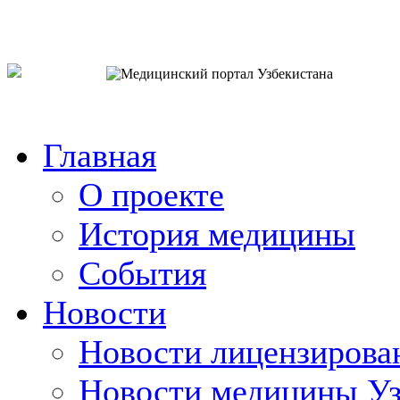
o`zb
рус
eng
Главная
О проекте
История медицины
События
Новости
Новости лицензирова
Новости медицины Уз