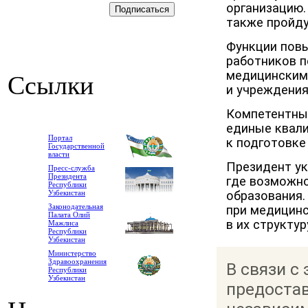
организацию.
также пройду
Функции пов
работников 
медицинским
Ссылки
и учреждения
Компетентны
единые квал
Портал
к подготовке
Государственной
власти
Президент ук
Пресс-служба
Президента
где возможно
Республики
Узбекистан
образования.
Законодательная
при медицинс
Палата Олий
в их структур
Мажлиса
Республики
Узбекистан
Министерство
Здравоохранения
В связи с
Республики
Узбекистан
предоста