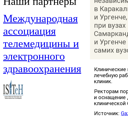
Наши партнеры
независи
в Каракал
Международная
и Ургенче
при вузах
ассоциация
Самарканд
телемедицины и
и Ургенче
самих вуз
электронного
здравоохранения
Клинические 
лечебную раб
клиник.
Ректорам пор
и оснащение 
клинической 
Источник:
Ga