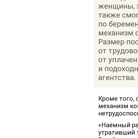
женщины, з
также смог
по беремен
механизм 
Размер пос
от трудово
от уплаче
и подоходн
агентства.
Кроме того, 
механизм ко
нетрудоспос
«Наёмный ра
утративший т