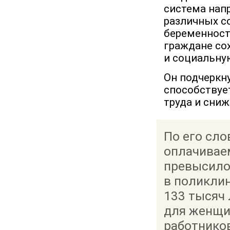
система напр
различных с
беременност
граждане со
и социальную
Он подчеркну
способствуе
труда и сни
По его сло
оплачивае
превысило 
в поликли
133 тысяч
для женщин
работнико