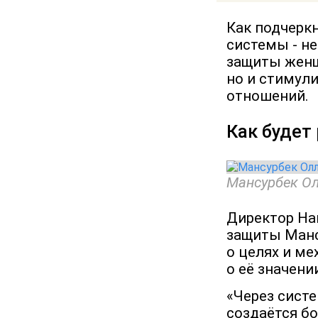
Как подчеркн
системы - н
защиты женщ
но и стимул
отношений.
Как будет
Мансурбек Ол
Директор На
защиты Манс
о целях и ме
о её значени
«Через сист
создаётся б