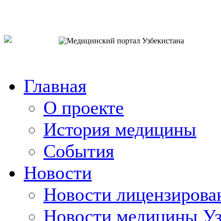
o`zb
рус
eng
Главная
О проекте
История медицины
События
Новости
Новости лицензирова
Новости медицины Уз