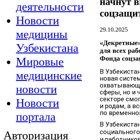
начнут 
деятельности
соцзащи
Новости
29.10.2025
медицины
«Декретные»
Узбекистана
для всех ра
Фонда соцз
Мировые
В Узбекистан
медицинские
новая систе
охватывающа
новости
сферы, но и
секторе смо
Новости
и родам, а в
по временно
портала
В Узбекиста
социального
Авторизация
и работников