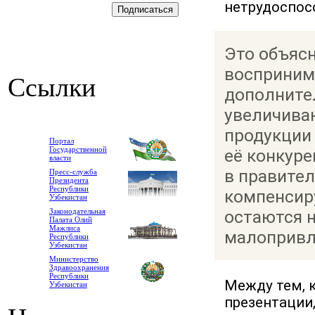
нетрудоспос
Это объясн
восприним
Ссылки
дополнител
увеличива
продукции
Портал
Государственной
её конкуре
власти
в правител
Пресс-служба
Президента
Республики
компенсир
Узбекистан
Законодательная
остаются н
Палата Олий
Мажлиса
малопривл
Республики
Узбекистан
Министерство
Здравоохранения
Республики
Между тем, к
Узбекистан
презентации