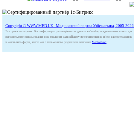
Copyright © WWW.MED.UZ - Медицинский портал Узбекистана, 2005-2026
Все права защищены. Вся информация, размещённая на данном веб-сайте, предназначена только для
персонального использования и не подлежит дальнейшему воспроизведению и/или распространению
в какой-либо форме, иначе как с письменного разрешения компании
MedNetSoft