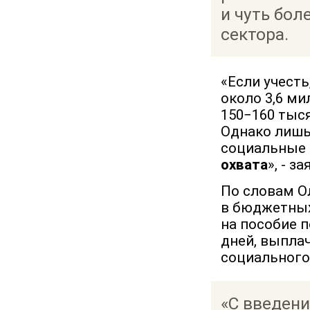
и чуть бол
сектора.
«Если учесть
около 3,6 ми
150−160 тыс
Однако лишь
социальные 
охвата
», - з
По словам О
в бюджетных
на пособие 
дней, выпла
социального
«С введени