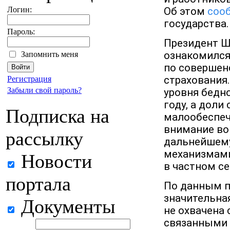
Логин:
Об этом
соо
государства.
Пароль:
Президент Ш
ознакомился
Запомнить меня
по совершен
страхования
Регистрация
Забыли свой пароль?
уровня бедно
году, а доли
Подписка на
малообеспече
внимание во
рассылку
дальнейшему
механизмами
Новости
в частном се
портала
По данным п
значительна
Документы
не охвачена
связанными 