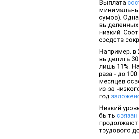
Выплата
сос
минимальных
сумов). Одна
выделенных 
низкий. Соо
средств сокр
Например, в
выделить 30
лишь 11%. Н
раза - до 10
месяцев осв
из-за низког
год
заложен
Низкий уров
быть
связан
продолжают 
трудового д