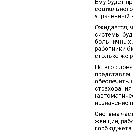
Ему будет п
социального
утраченный з
Ожидается, ч
системы буд
больничных л
работники б
столько же р
По его слова
представлен
обеспечить 
страхования,
(автоматичес
назначение 
Система час
женщин, рабо
госбюджета