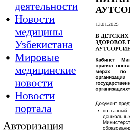
деятельности
АУТСО
Новости
13.01.2025
медицины
В ДЕТСКИХ
Узбекистана
ЗДОРОВОЕ 
АУТСОРСИ
Мировые
Кабинет Мин
принял поста
медицинские
мерах по 
организа
новости
государстве
организациях»
Новости
Документ пред
портала
поэтапн
дошкольны
Авторизация
Министер
образовани