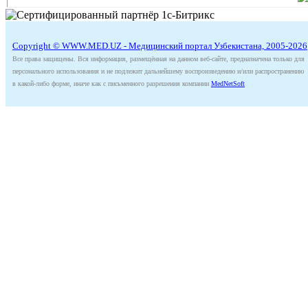
Copyright © WWW.MED.UZ - Медицинский портал Узбекистана, 2005-2026
Все права защищены. Вся информация, размещённая на данном веб-сайте, предназначена только для
персонального использования и не подлежит дальнейшему воспроизведению и/или распространению
в какой-либо форме, иначе как с письменного разрешения компании
MedNetSoft