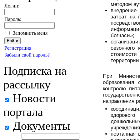
методом ау
Логин:
внедрение 
затрат на 
Пароль:
посредс
информацио
Запомнить меня
богчаси»;
организаци
сезонного 
Регистрация
стоимости
Забыли свой пароль?
территории
Подписка на
При Министе
рассылку
образования 
контролю пит
Новости
государстве
направления 
портала
координац
здоровог
дошколь
Документы
учреждения
поэтапная 