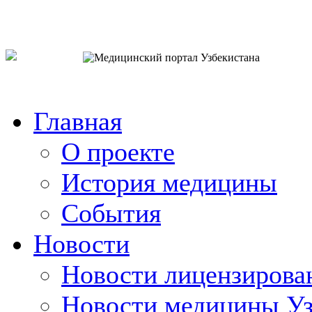
o`zb
рус
eng
Главная
О проекте
История медицины
События
Новости
Новости лицензирова
Новости медицины Уз