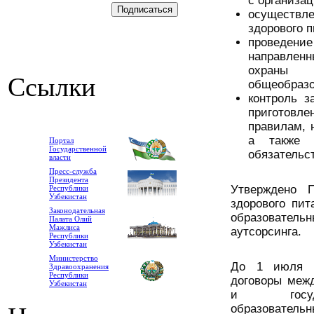
с организац
осуществл
здорового п
проведе
направлен
охраны 
Ссылки
общеобразо
контроль з
приготовл
правилам, 
а также 
Портал
Государственной
обязательст
власти
Пресс-служба
Президента
Утверждено 
Республики
Узбекистан
здорового пит
Законодательная
образовате
Палата Олий
Мажлиса
аутсорсинга.
Республики
Узбекистан
Министерство
До 1 июля 2
Здравоохранения
Республики
договоры меж
Узбекистан
и госуда
образовател