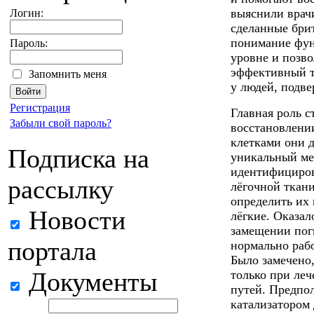
выяснили врач
Логин:
сделанные бри
понимание фун
Пароль:
уровне и позво
эффективный т
Запомнить меня
у людей, подв
Регистрация
Главная роль с
Забыли свой пароль?
восстановлени
клетками они 
Подписка на
уникальный ме
идентифициров
рассылку
лёгочной ткан
определить их
Новости
лёгкие. Оказал
замещении поги
портала
нормально рабо
Было замечено,
Документы
только при ле
путей. Предпол
катализатором 