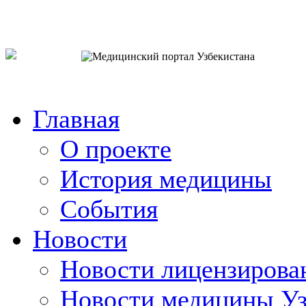
o`zb
рус
eng
Главная
О проекте
История медицины
События
Новости
Новости лицензирова
Новости медицины Уз