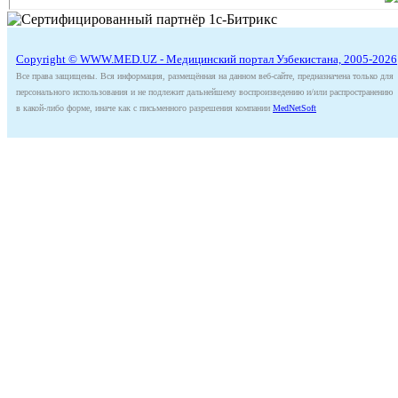
Copyright © WWW.MED.UZ - Медицинский портал Узбекистана, 2005-2026
Все права защищены. Вся информация, размещённая на данном веб-сайте, предназначена только для
персонального использования и не подлежит дальнейшему воспроизведению и/или распространению
в какой-либо форме, иначе как с письменного разрешения компании
MedNetSoft