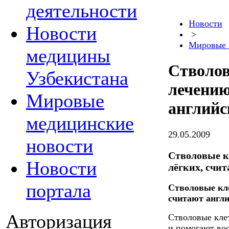
деятельности
Новости
Новости
>
Мировые 
медицины
Стволов
Узбекистана
лечению
Мировые
английс
медицинские
29.05.2009
новости
Стволовые к
Новости
лёгких, счи
портала
Стволовые кле
считают англи
Авторизация
Стволовые кле
и помогают во