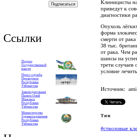
Клиницисты на
приведут к со
диагностики ра
Опухоль лёгких
форма злокаче
Ссылки
смерти от рака
38 тыс. британ
от рака. Чем р
шансы на успе
Портал
трети случаев 
Государственной
власти
условие лечить
Пресс-служба
Президента
Республики
Узбекистан
Источник: ami-
Законодательная
Палата Олий
Мажлиса
Республики
Узбекистан
Министерство
Тэги
Здравоохранения
Республики
Узбекистан
#стволовые кл