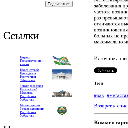
заболевания пр
частоте возник
раз превышают
отличаются вы
возникновения
Ссылки
больных не пр
максимально и
Портал
Источник: medl
Государственной
власти
Пресс-служба
Президента
Республики
Узбекистан
Тэги
Законодательная
Палата Олий
Мажлиса
#рак
#метаста
Республики
Узбекистан
Возврат к спис
Министерство
Здравоохранения
Республики
Узбекистан
Комментари