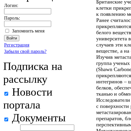
Британские уч
Логин:
клетки прикреп
к появлению ме
Пароль:
Ранее считалос
прикрепляются
Запомнить меня
белого веществ
университета в
случаев эти кл
Регистрация
веществе, а на
Забыли свой пароль?
Изучив метаста
Подписка на
группа ученых
(Shawn Carbone
прикрепляются
рассылку
интегринов – 
белков, обесп
Новости
тканью и обме
Исследователи
портала
с поверхности
метастазирован
Документы
препаратов, б
перспективным
Метастазирован