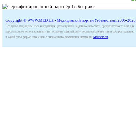
Copyright © WWW.MED.UZ - Медицинский портал Узбекистана, 2005-2026
Все права защищены. Вся информация, размещённая на данном веб-сайте, предназначена только для
персонального использования и не подлежит дальнейшему воспроизведению и/или распространению
в какой-либо форме, иначе как с письменного разрешения компании
MedNetSoft