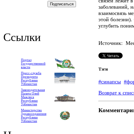
связей лежит 
заболеваний, н
взаимосвязь м
этой болезни)
углубить поним
Ссылки
Источник: Medp
Портал
Государственной
власти
Тэги
Пресс-служба
Президента
Республики
#синапсы
#фо
Узбекистан
Законодательная
Возврат к спис
Палата Олий
Мажлиса
Республики
Узбекистан
Комментари
Министерство
Здравоохранения
Республики
Узбекистан