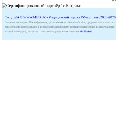
Copyright © WWW.MED.UZ - Медицинский портал Узбекистана, 2005-2026
Все права защищены. Вся информация, размещённая на данном веб-сайте, предназначена только для
персонального использования и не подлежит дальнейшему воспроизведению и/или распространению
в какой-либо форме, иначе как с письменного разрешения компании
MedNetSoft