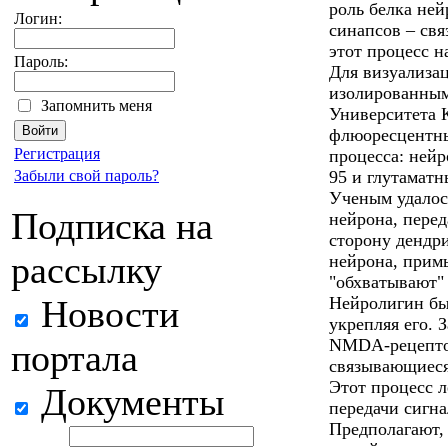
роль белка не
Логин:
синапсов – св
этот процесс н
Пароль:
Для визуализа
изолированным
Запомнить меня
Университета 
флюоресцентны
Регистрация
процесса: ней
Забыли свой пароль?
95 и глутамат
Ученым удалось
Подписка на
нейрона, перед
сторону дендри
рассылку
нейрона, прим
"обхватывают" 
Новости
Нейролигин бы
укрепляя его. 
NMDA-рецептор
портала
связывающиеся
Этот процесс 
Документы
передачи сигна
Предполагают,