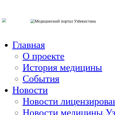
o`zb
рус
eng
Главная
О проекте
История медицины
События
Новости
Новости лицензирова
Новости медицины Уз