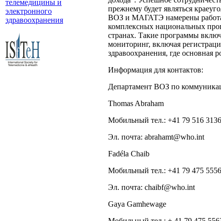
телемедицины и
прежнему будет являться краеу
электронного
ВОЗ и МАГАТЭ намерены работать
здравоохранения
комплексных национальных прог
странах. Такие программы включ
мониторинг, включая регистраци
здравоохранения, где основная 
Информация для контактов:
Департамент ВОЗ по коммуника
Thomas Abraham
Moбильный тел.: +41 79 516 313
Эл. почта: abrahamt@who.int
Fadéla Chaib
Мобильный тел.: +41 79 475 555
Эл. почта: chaibf@who.int
Gaya Gamhewage
Moбильный тел.: + 41 79 475 556