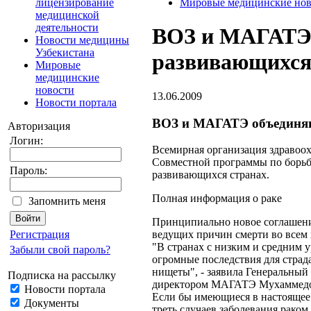
лицензирование
Мировые медицинские нов
медицинской
деятельности
ВОЗ и МАГАТЭ 
Новости медицины
Узбекистана
развивающихся
Мировые
медицинские
новости
13.06.2009
Новости портала
ВОЗ и МАГАТЭ объединяю
Авторизация
Логин:
Всемирная организация здравоо
Совместной программы по борьбе
Пароль:
развивающихся странах.
Полная информация о раке
Запомнить меня
Принципиально новое соглашени
Регистрация
ведущих причин смерти во всем м
"В странах с низким и средним 
Забыли свой пароль?
огромные последствия для страд
нищеты", - заявила Генеральный
Подписка на рассылку
директором МАГАТЭ Мухаммедом
Новости портала
Если бы имеющиеся в настоящее 
Документы
треть случаев заболевания раком