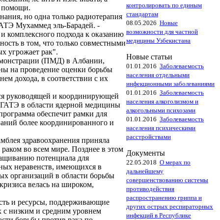
контролировать по единым
й помощи.
стандартам
ания, но одна только радиотерапия
08.05.2026
Новые
АТЭ Мухаммед эль-Барадей. -
возможности для частной
 и комплексного подхода к оказанию
медицины Узбекистана
ность в том, что только совместными
х угрожает рак".
Новые статьи
емонстрации (ПМД) в Албании,
01.01.2016
Заболеваемость
ены на проведение оценки борьбы
населения отдельными
нем дохода, в соответствии с их
инфекционными заболеваниями
01.01.2016
Заболеваемость
ся руководящей и координирующей
населения алкоголизмом и
МАГАТЭ в области ядерной медицины
алкогольными психозами
программа обеспечит рамки для
01.01.2016
Заболеваемость
знаний более координированного и
населения психическими
расстройствами
амблея здравоохранения приняла
раком во всем мире. Позднее в этом
Документы
ращиванию потенциала для
22.05.2018
О мерах по
мных неравенств, имеющихся в
дальнейшему
ых организаций в области борьбы
совершенствованию системы
кризиса велась на широком,
противодействия
распространению гриппа и
сть и ресурсы, поддерживающие
других острых респираторных
х с низким и средним уровнем
инфекций в Республике
сти борьбы против рака по-