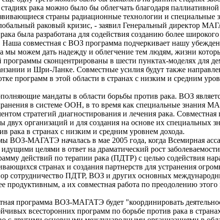
 стадиях рака можно было бы облегчать благодаря паллиативно
звивающиеся страны радиационные технологии и специальные зн
лобальный раковый кризис, - заявил Генеральный директор МАГ
рака была разработана для содействия созданию более широкого
. Наша совместная с ВОЗ программа подчеркивает нашу убежден
а мы можем дать надежду и облегчение тем людям, жизни которы
ой программы сконцентрированы в шести пунктах-моделях для д
анзании и Шри-Ланке. Совместные усилия будут также направл
отке программ в этой области в странах с низким и средним уров
олняющие мандаты в области борьбы против рака. ВОЗ являет
хранения в системе ООН, в то время как специальные знания 
нтом стратегий диагностирования и лечения рака. Совместная 
ты двух организаций и для создания на основе их специальных 
ив рака в странах с низким и средним уровнем дохода.
ы ВОЗ-МАГАТЭ началась в мае 2005 года, когда Всемирная асс
идущими целями в ответ на драматический рост заболеваемости 
амму действий по терапии рака (ПДТР) с целью содействия на
ивающихся странах и создания партнерств для устранения огро
 пор сотрудничество ПДТР, ВОЗ и других основных международн
ее продуктивным, а их совместная работа по преодолению этого 
тная программа ВОЗ-МАГАТЭ будет "координировать деятельно
ойчивых всесторонних программ по борьбе против рака в страна
тво с другими основными международными организациями в обла