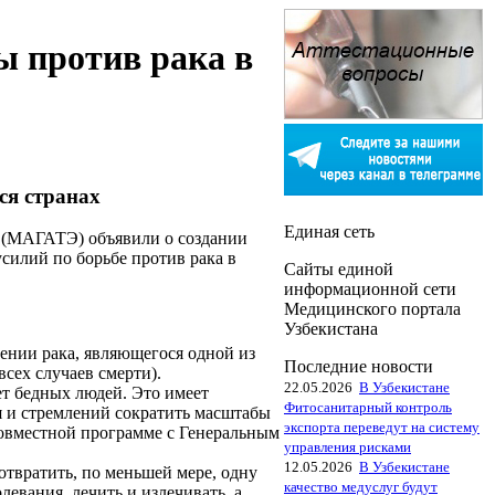
 против рака в
ся странах
Единая сеть
и (МАГАТЭ) объявили о создании
силий по борьбе против рака в
Сайты единой
информационной сети
Медицинского портала
Узбекистана
нии рака, являющегося одной из
Последние новости
всех случаев смерти).
22.05.2026
В Узбекистане
ет бедных людей. Это имеет
Фитосанитарный контроль
я и стремлений сократить масштабы
экспорта переведут на систему
Совместной программе с Генеральным
управления рисками
12.05.2026
В Узбекистане
твратить, по меньшей мере, одну
качество медуслуг будут
левания, лечить и излечивать, а