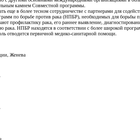
гольным камнем Совместной программы.
 еще в более тесном сотрудничестве с партнерами для содейс
рамм по борьбе против рака (НПБР), необходимых для борьбы п
ают профилактику рака, его раннее выявление, диагностирован
ю рака. НПБР находятся в соответствии с более широкой прог
роль отводится первичной медико-санитарной помощи.
ции, Женева
6
6
3