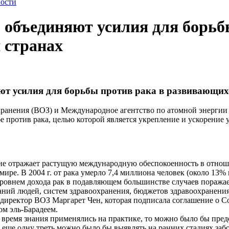
ости
объединяют усилия для борьбы
 странах
т усилия для борьбы против рака в развивающих
хранения (ВОЗ) и Международное агентство по атомной энерги
 против рака, целью которой является укрепление и ускорение у
е отражает растущую международную обеспокоенность в отноше
ире. В 2004 г. от рака умерло 7,4 миллиона человек (около 13% 
уровнем дохода рак в подавляющем большинстве случаев поража
аний людей, систем здравоохранения, бюджетов здравоохранени
 директор ВОЗ Маргарет Чен, которая подписала соглашение о 
 эль-Барадеем.
время знания применялись на практике, то можно было бы предо
, еще одну треть можно было бы выявлять на ранних стадиях забо