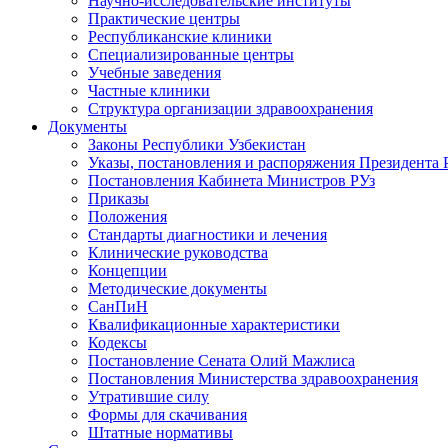
Научно-исследовательские институты
Практические центры
Республиканские клиники
Специализированные центры
Учебные заведения
Частные клиники
Структура организации здравоохранения
Документы
Законы Республики Узбекистан
Указы, постановления и распоряжения Президента 
Постановления Кабинета Министров РУз
Приказы
Положения
Стандарты диагностики и лечения
Клинические руководства
Концепции
Методические документы
СанПиН
Квалификационные характеристики
Кодексы
Постановление Сената Олий Мажлиса
Постановления Министерства здравоохранения
Утратившие силу
Формы для скачивания
Штатные нормативы