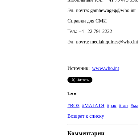
Эл. почта: gamhewageg@who.int
Справки для СМИ
Teл.: +41 22 791 2222
Эл. почта: mediainquiries@who.int
Источник:
www.who.int
Тэги
#ВОЗ
#МАГАТЭ
#рак
#воз
#ма
Возврат к списку
Комментарии