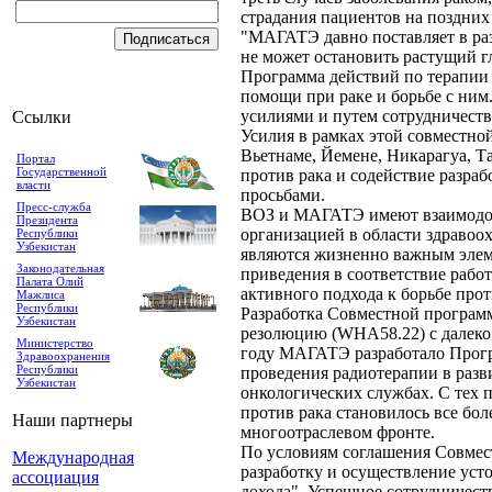
страдания пациентов на поздних
"МАГАТЭ давно поставляет в ра
не может остановить растущий г
Программа действий по терапии 
помощи при раке и борьбе с ним
усилиями и путем сотрудничеств
Ссылки
Усилия в рамках этой совместн
Вьетнаме, Йемене, Никарагуа, Т
Портал
Государственной
против рака и содействие разраб
власти
просьбами.
Пресс-служба
ВОЗ и МАГАТЭ имеют взаимодоп
Президента
организацией в области здравоо
Республики
Узбекистан
являются жизненно важным элеме
Законодательная
приведения в соответствие рабо
Палата Олий
активного подхода к борьбе прот
Мажлиса
Республики
Разработка Совместной программ
Узбекистан
резолюцию (WHA58.22) с далеко 
Министерство
году МАГАТЭ разработало Прогр
Здравоохранения
Республики
проведения радиотерапии в разв
Узбекистан
онкологических службах. С тех
против рака становилось все бол
Наши партнеры
многоотраслевом фронте.
По условиям соглашения Совмес
Международная
разработку и осуществление уст
ассоциация
дохода". Успешное сотрудничес