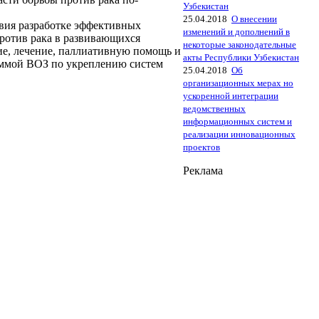
Узбекистан
25.04.2018
О внесении
твия разработке эффективных
изменений и дополнений в
ротив рака в развивающихся
некоторые законодательные
ие, лечение, паллиативную помощь и
акты Республики Узбекистан
раммой ВОЗ по укреплению систем
25.04.2018
Об
организационных мерах но
ускоренной интеграции
ведомственных
информационных систем и
реализации инновационных
проектов
Реклама