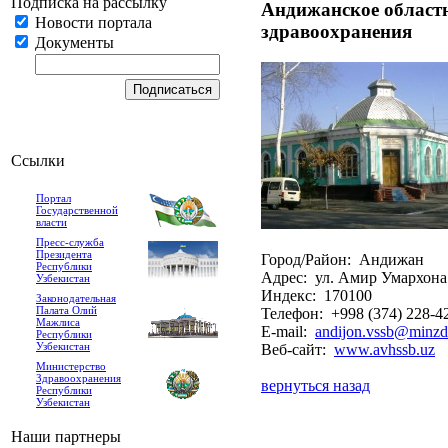
Подписка на рассылку
Андижанское област
Новости портала
здравоохранения
Документы
Ссылки
Портал
Государственной
власти
Пресс-служба
Президента
Город/Район: Андижан
Республики
Адрес: ул. Амир Умархона
Узбекистан
Индекс: 170100
Законодательная
Палата Олий
Телефон: +998 (374) 228-4
Мажлиса
E-mail:
andijon.vssb@minzd
Республики
Узбекистан
Веб-сайт:
www.avhssb.uz
Министерство
Здравоохранения
вернуться назад
Республики
Узбекистан
Наши партнеры