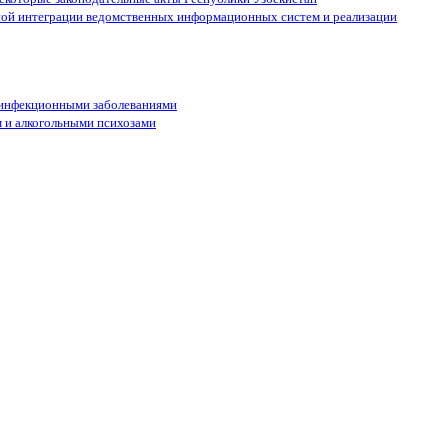
ной интеграции ведомственных информационных систем и реализации
 инфекционными заболеваниями
м и алкогольными психозами