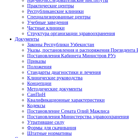
Научно-исследовательские институты
Практические центры
Республиканские клиники
Специализированные центры
Учебные заведения
Частные клиники
Структура организации здравоохранения
Документы
Законы Республики Узбекистан
Указы, постановления и распоряжения Президента 
Постановления Кабинета Министров РУз
Приказы
Положения
Стандарты диагностики и лечения
Клинические руководства
Концепции
Методические документы
СанПиН
Квалификационные характеристики
Кодексы
Постановление Сената Олий Мажлиса
Постановления Министерства здравоохранения
Утратившие силу
Формы для скачивания
Штатные нормативы