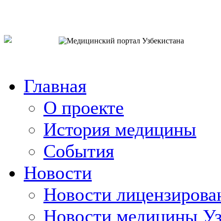
o`zb
рус
eng
Главная
О проекте
История медицины
События
Новости
Новости лицензирова
Новости медицины Уз