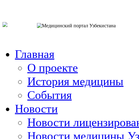
o`zb
рус
eng
Главная
О проекте
История медицины
События
Новости
Новости лицензирова
Новости медицины Уз