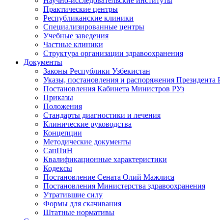
Научно-исследовательские институты
Практические центры
Республиканские клиники
Специализированные центры
Учебные заведения
Частные клиники
Структура организации здравоохранения
Документы
Законы Республики Узбекистан
Указы, постановления и распоряжения Президента 
Постановления Кабинета Министров РУз
Приказы
Положения
Стандарты диагностики и лечения
Клинические руководства
Концепции
Методические документы
СанПиН
Квалификационные характеристики
Кодексы
Постановление Сената Олий Мажлиса
Постановления Министерства здравоохранения
Утратившие силу
Формы для скачивания
Штатные нормативы