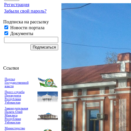
Регистрация
Забыли свой пароль?
Подписка на рассылку
Новости портала
Документы
Ссылки
Портал
Государственной
власти
Пресс-служба
Президента
Республики
Узбекистан
Законодательная
Палата Олий
Мажлиса
Республики
Узбекистан
Министерство