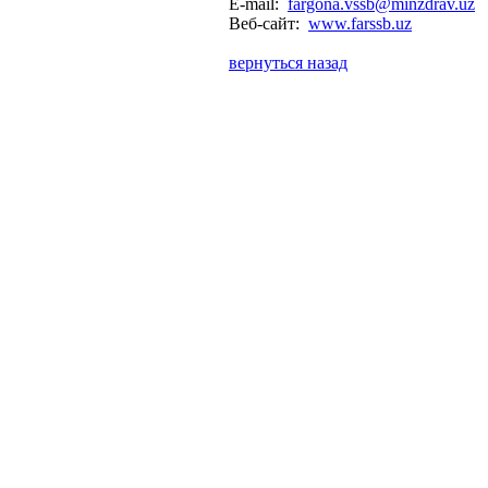
E-mail:
fargona.vssb@minzdrav.uz
Веб-сайт:
www.farssb.uz
вернуться назад