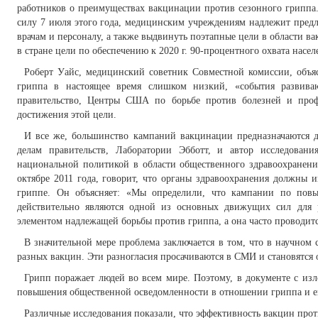
работников о преимуществах вакцинации против сезонного гриппа. 
силу 7 июля этого года, медицинским учреждениям надлежит пре
врачам и персоналу, а также выдвинуть поэтапные цели в области 
в стране цели по обеспечению к 2020 г. 90-процентного охвата насел
Роберт Уайс, медицинский советник Совместной комиссии, объясн
гриппа в настоящее время слишком низкий, «события развиваю
правительство, Центры США по борьбе против болезней и проф
достижения этой цели.
И все же, большинство кампаний вакцинации предназначаются д
делам правительств, Лаборатории Эбботт, и автор исследован
национальной политикой в области общественного здравоохранени
октябре 2011 года, говорит, что органы здравоохранения должны 
гриппе. Он объясняет: «Мы определили, что кампании по повы
действительно являются одной из основных движущих сил для
элементом надлежащей борьбы против гриппа, а она часто проводит
В значительной мере проблема заключается в том, что в научном 
разных вакцин. Эти разногласия просачиваются в СМИ и становятся
Грипп поражает людей во всем мире. Поэтому, в документе с из
повышения общественной осведомленности в отношении гриппа и е
Различные исследования показали, что эффективность вакцин прот