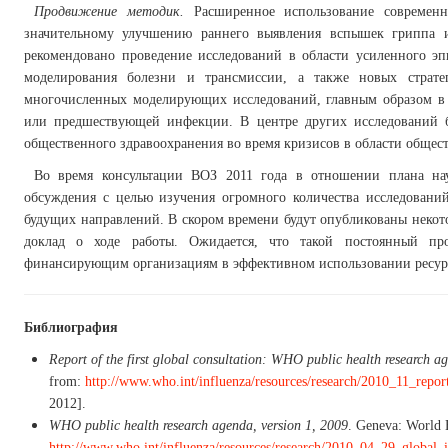
Продвижение методик.
Расширенное использование современн
значительному улучшению раннего выявления вспышек гриппа 
рекомендовано проведение исследований в области усиленного эп
моделирования болезни и трансмиссии, а также новых страте
многочисленных моделирующих исследований, главным образом в о
или предшествующей инфекции. В центре других исследований 
общественного здравоохранения во время кризисов в области общес
Во время консультации ВОЗ 2011 года в отношении плана на
обсуждения с целью изучения огромного количества исследовани
будущих направлений. В скором времени будут опубликованы некото
доклад о ходе работы. Ожидается, что такой постоянный пр
финансирующим организациям в эффективном использовании ресурсо
Библиография
Report of the first global consultation: WHO public health research ag
from:
http://www.who.int/influenza/resources/research/2010_11_repo
2012].
WHO public health research agenda, version 1, 2009
. Geneva: World 
http://www.who.int/influenza/resources/research/2010_04_29_global_