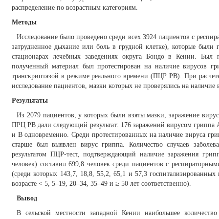
распределение по возрастным категориям.
Методы
Исследование было проведено среди всех 3924 пациентов с респи
затрудненное дыхание или боль в грудной клетке), которые были 
стационарах лечебных заведениях округа Бондо в Кении. Был п
полученный материал был протестирован на наличие вирусов гр
транскриптазой в режиме реального времени (ПЦР РВ). При расчет
исследование пациентов, мазки которых не проверялись на наличие 
Результаты
Из 2079 пациентов, у которых были взяты мазки, заражение вирус
ПРЦ РВ дали следующий результат: 176 заражений вирусом гриппа 
и B одновременно. Среди протестированных на наличие вируса грипп
старше был выявлен вирус гриппа. Количество случаев заболе
результатом ПЦР-тест, подтверждающий наличие заражения грипп
человек) составил 699,8 человек среди пациентов с респираторны
(среди которых 143,7, 18,8, 55,2, 65,1 и 57,3 госпитализированны
возрасте < 5, 5–19, 20–34, 35–49 и ≥ 50 лет соответственно).
Вывод
В сельской местности западной Кении наибольшее количество