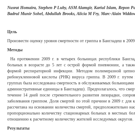
Nusrat Homaira, Stephen P Luby, ASM Alamgir, Kariul Islam, Repon P
Badrul Munir Sohel, Abdullah Brooks, Alicia M Fry, Marc-Alain Wid
Цель
Произвести оценку уровня смертности от гриппа в Бангладеш в 2009 
Методы
На протяжении 2009 г. в четырех больницах республики Бангла
больных в возрасте до 5 лет с острой формой пневмонии, а такж
формой респираторной инфекции. Методом полимеразной цепно
рибонуклеиновой кислоты (РНК) вируса гриппа. В 2009 г. путе
группах была исследована смертность в обслуживаемых больницами
административные единицы в Бангладеш). Предполагалось, что сме
течение 14 дней после стремительного развития лихорадки, сопро
заболевания гриппом. Доля смертей по этой причине в 2009 г. дл
рассчитана на основании количества смертей, предположительно на
пропорционально количеству стационарных больных в местных бол
отношению к расчетному количеству жителей исследуемых округов.
Результаты