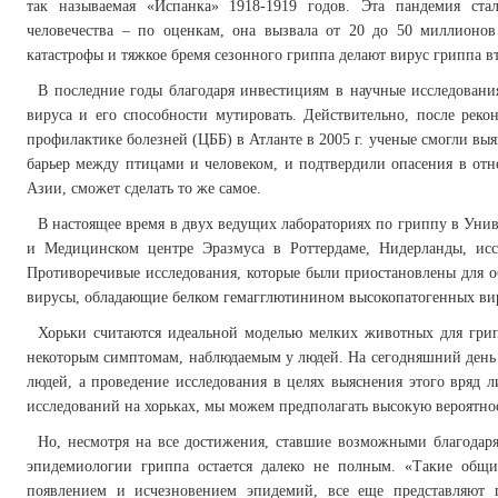
так называемая «Испанка» 1918-1919 годов. Эта пандемия ст
человечества – по оценкам, она вызвала от 20 до 50 миллионо
катастрофы и тяжкое бремя сезонного гриппа делают вирус гриппа 
В последние годы благодаря инвестициям в научные исследования
вируса и его способности мутировать. Действительно, после рек
профилактике болезней (ЦББ) в Атланте в 2005 г. ученые смогли вы
барьер между птицами и человеком, и подтвердили опасения в о
Азии, сможет сделать то же самое.
В настоящее время в двух ведущих лабораториях по гриппу в Ун
и Медицинском центре Эразмуса в Роттердаме, Нидерланды, ис
Противоречивые исследования, которые были приостановлены для о
вирусы, обладающие белком гемагглютинином высокопатогенных вир
Хорьки считаются идеальной моделью мелких животных для грип
некоторым симптомам, наблюдаемым у людей. На сегодняшний день 
людей, а проведение исследования в целях выяснения этого вряд 
исследований на хорьках, мы можем предполагать высокую вероятнос
Но, несмотря на все достижения, ставшие возможными благода
эпидемиологии гриппа остается далеко не полным. «Такие общи
появлением и исчезновением эпидемий, все еще представляют 