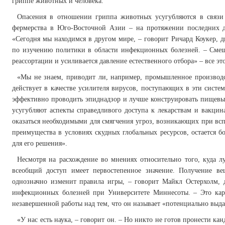
гриппе животных и человека.
Опасения в отношении гриппа животных усугубляются в связи 
фермерства в Юго-Восточной Азии – на протяжении последних де
«Сегодня мы находимся в другом мире, – говорит Ричард Коукер, 
по изучению политики в области инфекционных болезней. – Смеши
реассортации и усиливается давление естественного отбора» – все э
«Мы не знаем, приводит ли, например, промышленное производ
действует в качестве усилителя вирусов, поступающих в эти систе
эффективно проводить эпиднадзор и лучше конструировать пищевые
усугубляют аспекты справедливого доступа к лекарствам и вакцин
оказаться необходимыми для смягчения угроз, возникающих при всп
преимущества в условиях скудных глобальных ресурсов, остается
для его решения».
Несмотря на расхождение во мнениях относительно того, куда лу
всеобщий доступ имеет первостепенное значение. Получение в
однозначно изменит правила игры, – говорит Майкл Остерхолм, 
инфекционных болезней при Университете Миннесоты. – Это кар
незавершенной работы над тем, что он называет «потенциально выд
«У нас есть наука, – говорит он. – Но никто не готов пронести ка