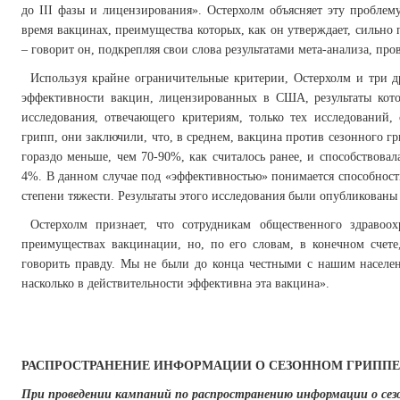
до III фазы и лицензирования». Остерхолм объясняет эту пробл
время вакцинах, преимущества которых, как он утверждает, сильно 
– говорит он, подкрепляя свои слова результатами мета-анализа, пр
Используя крайне ограничительные критерии, Остерхолм и три д
эффективности вакцин, лицензированных в США, результаты кото
исследования, отвечающего критериям, только тех исследований
грипп, они заключили, что, в среднем, вакцина против сезонного гр
гораздо меньше, чем 70-90%, как считалось ранее, и способствов
4%. В данном случае под «эффективностью» понимается способност
степени тяжести. Результаты этого исследования были опубликованы в 
Остерхолм признает, что сотрудникам общественного здравоо
преимуществах вакцинации, но, по его словам, в конечном счете
говорить правду. Мы не были до конца честными с нашим насел
насколько в действительности эффективна эта вакцина».
РАСПРОСТРАНЕНИЕ ИНФОРМАЦИИ О СЕЗОННОМ ГРИППЕ
При проведении кампаний по распространению информации о сез