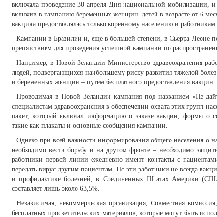
включала проведение 30 апреля Дня национальной мобилизации, и
включив в кампанию беременных женщин, детей в возрасте от 6 мес
вакцина предоставлялась только коренному населению и работникам
Кампании в Бразилии и, еще в большей степени, в Сьерра-Леоне по
препятствием для проведения успешной кампании по распростране
Например, в Новой Зеландии Министерство здравоохранения рабо
людей, подвергающихся наибольшему риску развития тяжелой боле
и беременных женщин – путем бесплатного предоставления вакцин.
Проводимая в Новой Зеландии кампания под названием «Не дайт
специалистам здравоохранения в обеспечении охвата этих групп на
пакет, который включал информацию о заказе вакцин, формы о 
такие как плакаты и основные сообщения кампании.
Однако при всей важности информирования общего населения о н
необходимо вести борьбу и на другом фронте – необходимо защит
работники первой линии ежедневно имеют контакты с пациентами
передать вирус другим пациентам. Но эти работники не всегда вакц
и профилактике болезней, в Соединенных Штатах Америки (США
составляет лишь около 63,5%.
Независимая, некоммерческая организация, Совместная комиссия
бесплатных просветительских материалов, которые могут быть исп