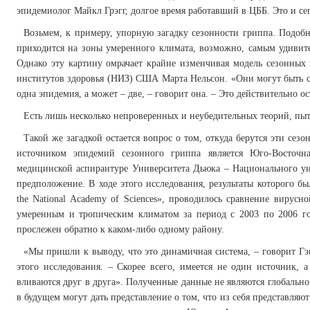
эпидемиолог Майкл Грэгг, долгое время работавший в ЦББ. Это и се
Возьмем, к примеру, упорную загадку сезонности гриппа. Подобн
приходится на зоны умеренного климата, возможно, самым удивит
Однако эту картину омрачает крайне изменчивая модель сезонных
институтов здоровья (НИЗ) США Марта Нельсон. «Они могут быть с
одна эпидемия, а может – две, – говорит она. – Это действительно о
Есть лишь несколько непроверенных и неубедительных теорий, пыт
Такой же загадкой остается вопрос о том, откуда берутся эти сез
источником эпидемий сезонного гриппа является Юго-Восточн
медицинской аспирантуре Университета Дьюка – Национального ун
предположение. В ходе этого исследования, результаты которого б
the National Academy of Sciences», проводилось сравнение виру
умеренным и тропическим климатом за период с 2003 по 2006 г
прослежен обратно к каком-либо одному району.
«Мы пришли к выводу, что это динамичная система, – говорит Г
этого исследования. – Скорее всего, имеется не один источник, 
вливаются друг в друга». Полученные данные не являются глобально
в будущем могут дать представление о том, что из себя представля