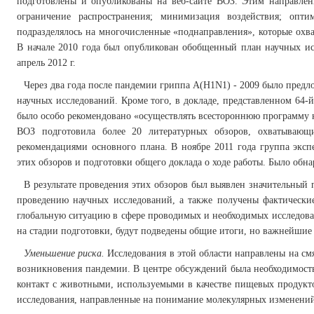
подготовлены и опубликованы на веб-сайте ВОЗ. Этим направлен
ограничение распространения; минимизация воздействия; опт
подразделялось на многочисленные «поднаправления», которые охв
В начале 2010 года был опубликован обобщенный план научных ис
апрель 2012 г.
Через два года после пандемии гриппа A(H1N1) - 2009 было предл
научных исследований. Кроме того, в докладе, представленном 64-
было особо рекомендовано «осуществлять всестороннюю программу н
ВОЗ подготовила более 20 литературных обзоров, охватывающи
рекомендациями основного плана. В ноябре 2011 года группа эксп
этих обзоров и подготовки общего доклада о ходе работы. Было обн
В результате проведения этих обзоров был выявлен значительный
проведению научных исследований, а также получены фактические
глобальную ситуацию в сфере проводимых и необходимых исследован
на стадии подготовки, будут подведены общие итоги, но важнейшие
Уменьшение риска.
Исследования в этой области направлены на см
возникновения пандемии. В центре обсуждений была необходимость
контакт с животными, используемыми в качестве пищевых продукт
исследования, направленные на понимание молекулярных изменений