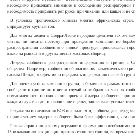
необходимо привлекать внимание к соблюдению респираторной г
необходимость прикрывать рот рукой при чихании или кашле и не с
В условиях тропического климата многих африканских стран,
циркулирует круглый год.
Для многих людей в Сьерра-Леоне народные целители так же ва
читать, ни писать, поэтому при проведении кампании по борьбе
распространения сообщения о «новой простуде» привлекались гор
языке на рынках и в других местах массовых сборищ.
Лидеры сообществ распространяют информацию о гриппе в Сь
общества. Например, сообщения об опасностях пандемического гр
словам Шиндо, «эффективно передавать информацию целевой группе
Для оценки успеха кампании группа, работавшая в рамках этого пр
сообществ о гриппе по ответам случайно отобранных членов сооб
осведомленность по окончании проекта. Лидеры сообществ, прини
каждом случае люди, проводившие оценку, записывали устные ответ
Результаты исследования ВОЗ показали, что, в общем, для переда
с привлечением лидеров сообществ были более эффективны, чем ста
Разные страны по-разному передают информацию о необходимости
13-ю кампанию вакцинации против сезонного гриппа, во время кот