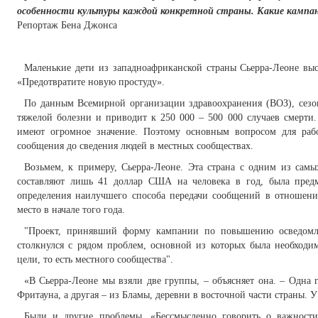
особенности культуры каждой конкретной страны. Какие кампа
Репортаж Бена Джонса
Маленькие дети из западноафриканской страны Сьерра-Леоне выс
«Предотвратите новую простуду».
По данным Всемирной организации здравоохранения (ВОЗ), сезо
тяжелой болезни и приводит к 250 000 – 500 000 случаев смерт
имеют огромное значение. Поэтому основным вопросом для рабо
сообщения до сведения людей в местных сообществах.
Возьмем, к примеру, Сьерра-Леоне. Эта страна с одним из самы
составляют лишь 41 доллар США на человека в год, была пред
определения наилучшего способа передачи сообщений в отношен
место в начале того года.
"Проект, принявший форму кампании по повышению осведомле
столкнулся с рядом проблем, основной из которых была необходи
цели, то есть местного сообщества".
«В Сьерра-Леоне мы взяли две группы, – объясняет она. – Одна 
Фритауна, а другая – из Бламы, деревни в восточной части страны. 
Были и другие проблемы. «Бессмысленно говорить о важности 