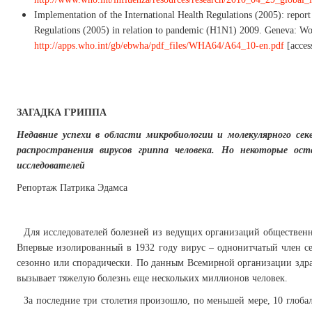
Implementation of the International Health Regulations (2005): repor
Regulations (2005) in relation to pandemic (H1N1) 2009. Geneva: Wor
http://apps.who.int/gb/ebwha/pdf_files/WHA64/A64_10-en.pdf
[acces
ЗАГАДКА ГРИППА
Недавние успехи в области микробиологии и молекулярного се
распространения вирусов гриппа человека. Но некоторые о
исследователей
Репортаж Патрика Эдамса
Для исследователей болезней из ведущих организаций общественн
Впервые изолированный в 1932 году вирус – однонитчатый член се
сезонно или спорадически. По данным Всемирной организации здрав
вызывает тяжелую болезнь еще нескольких миллионов человек.
За последние три столетия произошло, по меньшей мере, 10 глоба