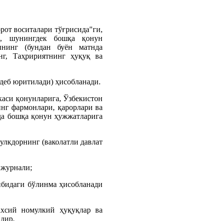
рот воситалари тўғрисида"ги,
и, шунингдек бошқа қонун
ининг (бундан буён матнда
нг, Таҳририятнинг ҳуқуқ ва
 деб юритилади) ҳисобланади.
каси қонунларига, Ўзбекистон
нг фармонлари, қарорлари ва
да бошқа қонун ҳужжатларига
мулкдорнинг (ваколатли давлат
 журнали;
кибидаги бўлинма ҳисобланади
ахсий номулкий ҳуқуқлар ва
дир.