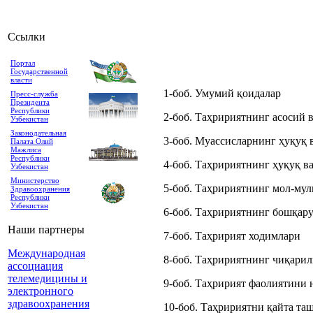
Ссылки
Портал
Государственной
власти
1-боб. Умумий қоидалар
Пресс-служба
Президента
Республики
2-боб. Таҳририятнинг асосий 
Узбекистан
Законодательная
3-боб. Муассисларнинг ҳуқуқ 
Палата Олий
Мажлиса
Республики
4-боб. Таҳририятнинг ҳуқуқ в
Узбекистан
Министерство
5-боб. Таҳририятнинг мол-мул
Здравоохранения
Республики
Узбекистан
6-боб. Таҳририятнинг бошқар
Наши партнеры
7-боб. Таҳририят ходимлари
Международная
8-боб. Таҳририятнинг чиқари
ассоциация
телемедицины и
9-боб. Таҳририят фаолиятини 
электронного
здравоохранения
10-боб. Таҳририятни қайта та