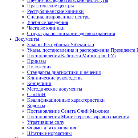
Научно-исследовательские институты
Практические центры
Республиканские клиники
Специализированные центры
Учебные заведения
Частные клиники
Структура организации здравоохранения
Документы
Законы Республики Узбекистан
Указы, постановления и распоряжения Президента 
Постановления Кабинета Министров РУз
Приказы
Положения
Стандарты диагностики и лечения
Клинические руководства
Концепции
Методические документы
СанПиН
Квалификационные характеристики
Кодексы
Постановление Сената Олий Мажлиса
Постановления Министерства здравоохранения
Утратившие силу
Формы для скачивания
Штатные нормативы