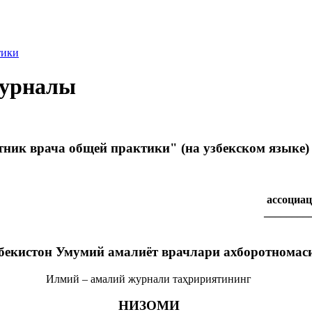
тики
журналы
ник врача общей практики" (на узбекском языке)
ассоциац
________
бекистон Умумий амалиёт врачлари ахборотномас
Илмий – амалий журнали таҳририятининг
НИЗОМИ