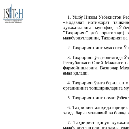
1. Ушбу Низом Ўзбекистон Ре
«Нодавлат нотижорат ташкил
ҳужжатларига мувофиқ «Ўзбе
"Таҳририят" деб юритилади) 
мажбуриятларини, Таҳририят ва
2. Таҳририятнинг муассиси Ўз
3. Таҳририят ўз фаолиятида Ў
Республикаси Олий Мажлиси пал
фармойишларига, Вазирлар Маҳк
амал қилади.
4. Таҳририят ўзига берилган м
органининг) топшириқларига му
5. Таҳририятнинг номи: ўзбек
6. Таҳририят алоҳида юридик
ҳамда барча молиявий ва бошқа 
7. Таҳририят қонун ҳужжатл
мажбуриятлар олишга ҳамда улар