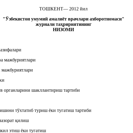
ТОШКЕНТ— 2012 йил
"Ўзбекистон умумий амалиёт врачлари ахборотномаси"
журнали таҳририятининг
НИЗОМИ
вазифалари
ва мажбуриятлари
а мажбуриятлари
ки
ув органларини шакллантириш тартиби
лишини тўхтатиб туриш ёки тугатиш тартиби
назорат қилиш
шкил этиш ёки тугатиш