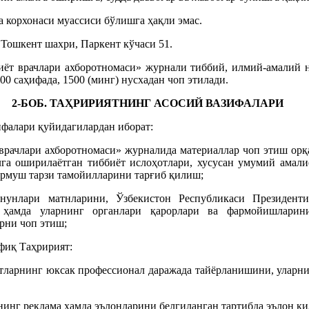
а корхонаси муассиси бўлишга ҳақли эмас.
 Тошкент шахри, Паркент кўчаси 51.
иёт врачлари ахборотномаси» журнали тиббий, илмий-амалий н
100 саҳифада, 1500 (минг) нусхадан чоп этилади.
2-БОБ. ТАҲРИРИЯТНИНГ АСОСИЙ ВАЗИФАЛАРИ
ифалари қуйидагилардан иборат:
врачлари ахборотномаси» журналида материаллар чоп этиш орқ
га оширилаётган тиббиёт ислоҳотлари, хусусан умумий амали
урмуш тарзи тамойилларини тарғиб қилиш;
онунлари матнларини, Ўзбекистон Республикаси Президент
 ҳамда уларнинг органлари қарорлари ва фармойишларин
рни чоп этиш;
фиқ Таҳририят:
отларнинг юксак профессионал даражада тайёрланишини, уларн
инг реклама ҳамда эълонларини белгиланган тартибда эълон қи