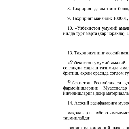
8. Таҳририят давлатнинг бошқ
9. Таҳририят манзили: 100001,
10. «Ўзбекистон умумий амал
йилда тўрт марта (ҳар чоракда), 
13. Таҳририятнинг асосий ваз
«Ўзбекистон умумий амалиёт 
соғлиқни сақлаш тизимида амал
ёритиш, аҳоли орасида соғлом т
Ўзбекистон Республикаси қ
фармойишларини, Муассислар
йиғилишларига доир материалла
14. Асосий вазифаларига муво
мақолалар ва ахборот-маълум
таъминлайди;
юридик ва жисмоний шахсларн