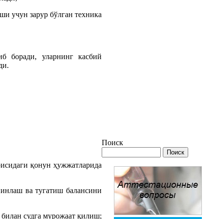
ши учун зарур бўлган техника
б боради, уларнинг касбий
ди.
Поиск
рисидаги қонун ҳужжатларида
йинлаш ва тугатиш балансини
 билан судга мурожаат қилиш;