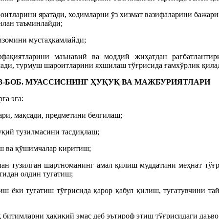
итларини яратади, ходимларни ўз хизмат вазифаларини бажари
илан таъминлайди;
изомини мустаҳкамлайди;
фақиятларини маънавий ва моддий жиҳатдан рағбатлантири
ади, турмуш шароитларини яхшилаш тўғрисида ғамхўрлик қила
3-БОБ. МУАССИСНИНГ ҲУҚУҚ ВА МАЖБУРИЯТЛАРИ
га эга:
ри, мақсади, предметини белгилаш;
қий тузилмасини тасдиқлаш;
иш ва қўшимчалар киритиш;
ан тузилган шартноманинг амал қилиш муддатини меҳнат тўғ
атидан олдин тугатиш;
иш ёки тугатиш тўғрисида қарор қабул қилиш, тугатувчини та
 битимларни ҳақиқий эмас деб эътироф этиш тўғрисидаги даъво