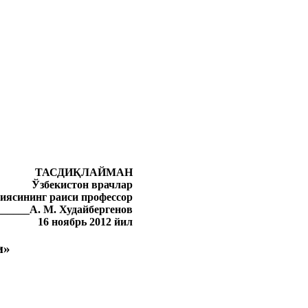
ТАСДИҚЛАЙМАН
Ўзбекистон врачлар
иясининг раиси профессор
______А. М. Худайбергенов
16 ноябрь 2012 йил
и»