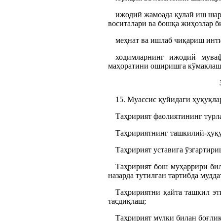
ижодий жамоада қулай иш шаро
воситалари ва бошқа жиҳозлар б
меҳнат ва ишлаб чиқариш инт
ходимларнинг ижодий муваф
маҳоратини оширишга кўмаклаш
15. Муассис қуйидаги ҳуқуқлар
Таҳририят фаолиятининг турла
Таҳририятнинг ташкилий-ҳуқу
Таҳририят уставига ўзгартир
Таҳририят бош муҳаррири бил
назарда тутилган тартибда мудд
Таҳририятни қайта ташкил эт
тасдиқлаш;
Таҳририят мулки билан боғлиқ