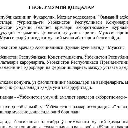
1-БОБ. УМУМИЙ ҚОИДАЛАР
спубликасининг Фуқаролик, Меҳнат кодекслари, "Оммавий ахбо
отлари тўғрисида»ги Ўзбекистон Республикаси Қонунлар
кистон умумий амалиёт врачлари ахборотномаси» журнал
ҳуқуқий мақомини, фаолияти хусусиятларини, Муассисларни
 Муассислар ўртасидаги мулкий муносабатларни белгилайди.
бекистон врачлар Ассоциацияси (бундан буён матнда "Муассис"
збекистон Республикаси Конституциясига, Ўзбекистон Республи
аталари қарорларига, Ўзбекистон Республикаси Президентини
амасининг қарорлари ва фармойишларига, мазкур уставга ҳам
улкдан қонунга, ўз фаолиятининг мақсадлари ва вазифаларига, 
вофиқ фойдаланади ҳамда уни тасарруф этади.
 тилида - «Ўзбекистон умумий амалиёт врачлари ахборотномаси»
 шахс ҳисобланмай, у “Ўзбекистон врачлар ассоциацияси” тар
ишлар муассис доирасида олиб борилади
арида белгиланган тартибда ўз зиммасига мулкий ҳамда ш
ни амалга оширишга, судда даъвогар ва жавобгар бўлишга ҳақли