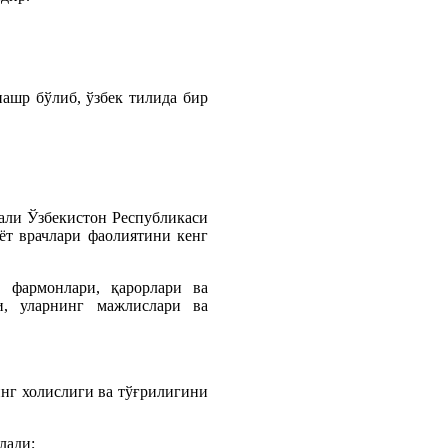
ашр бўлиб, ўзбек тилида бир
али Ўзбекистон Республикаси
ёт врачлари фаолиятини кенг
и фармонлари, қарорлари ва
и, уларнинг мажлислари ва
инг холислиги ва тўғрилигини
лади;