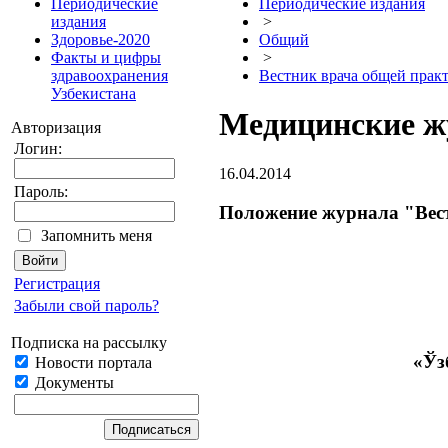
Периодические
Периодические издания
издания
>
Здоровье-2020
Общий
Факты и цифры
>
здравоохранения
Вестник врача общей прак
Узбекистана
Медицинские 
Авторизация
Логин:
16.04.2014
Пароль:
Положение журнала "Вест
Запомнить меня
Регистрация
Забыли свой пароль?
Подписка на рассылку
«Ўз
Новости портала
Документы