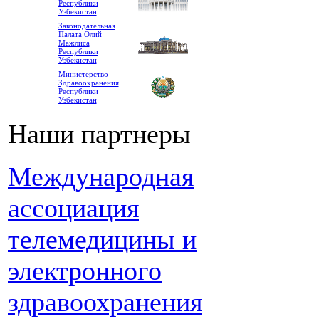
Республики
Узбекистан
Законодательная
Палата Олий
Мажлиса
Республики
Узбекистан
Министерство
Здравоохранения
Республики
Узбекистан
Наши партнеры
Международная
ассоциация
телемедицины и
электронного
здравоохранения