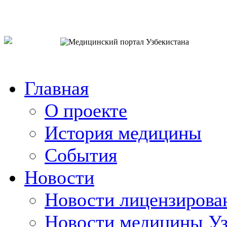
o`zb
рус
eng
Главная
О проекте
История медицины
События
Новости
Новости лицензирова
Новости медицины Уз