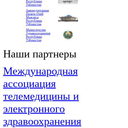
Республики
Узбекистан
Законодательная
Палата Олий
Мажлиса
Республики
Узбекистан
Министерство
Здравоохранения
Республики
Узбекистан
Наши партнеры
Международная
ассоциация
телемедицины и
электронного
здравоохранения