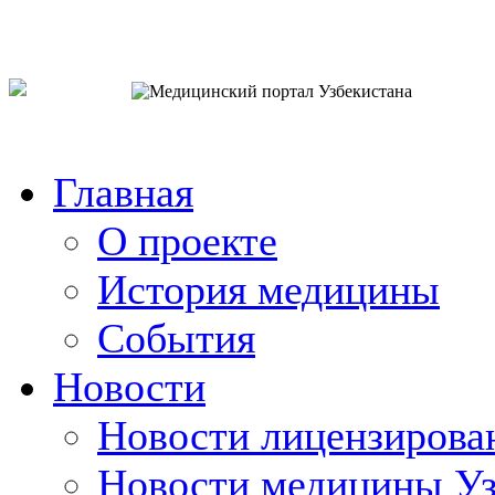
o`zb
рус
eng
Главная
О проекте
История медицины
События
Новости
Новости лицензирова
Новости медицины Уз