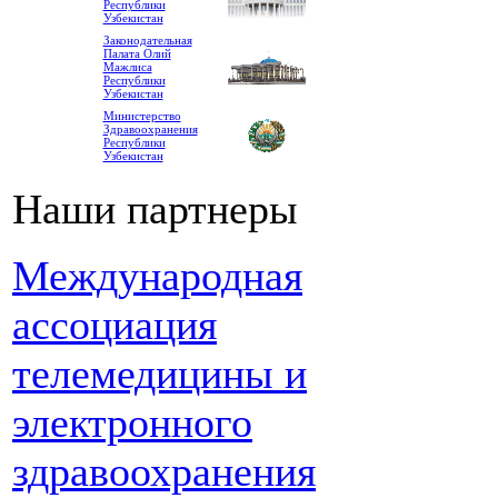
Республики
Узбекистан
Законодательная
Палата Олий
Мажлиса
Республики
Узбекистан
Министерство
Здравоохранения
Республики
Узбекистан
Наши партнеры
Международная
ассоциация
телемедицины и
электронного
здравоохранения