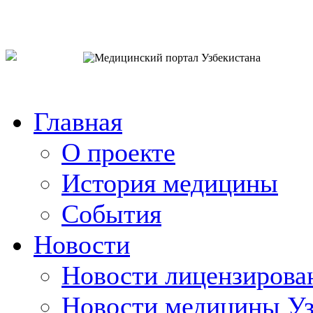
o`zb
рус
eng
Главная
О проекте
История медицины
События
Новости
Новости лицензирова
Новости медицины Уз