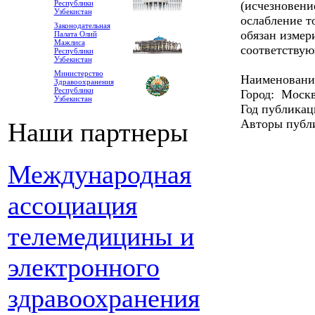
(исчезновение
Республики
Узбекистан
ослабление т
Законодательная
обязан измер
Палата Олий
Мажлиса
соответствую
Республики
Узбекистан
Министерство
Наименовани
Здравоохранения
Республики
Город: Моск
Узбекистан
Год публикац
Авторы публи
Наши партнеры
Международная
ассоциация
телемедицины и
электронного
здравоохранения