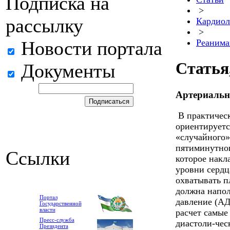
Подписка на
>
рассылку
Кардиол
>
Новости портала
Реанима
Статья
Документы
Артериальн
В практическ
ориентируетс
«случайного»
пятиминутног
Ссылки
которое накл
уровни сердц
охватывать п
должна напол
Портал
давление (АД
Государственной
власти
расчет самые
Пресс-служба
диастоли-чес
Президента