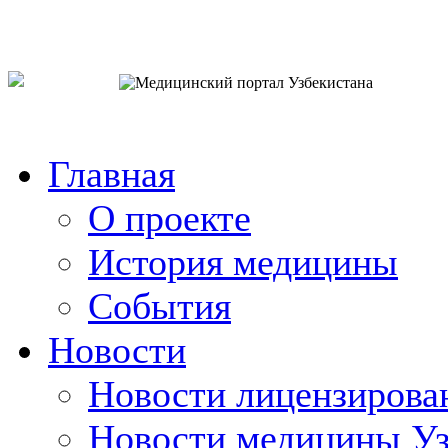
o`zb
рус
eng
Главная
О проекте
История медицины
События
Новости
Новости лицензирова
Новости медицины Уз