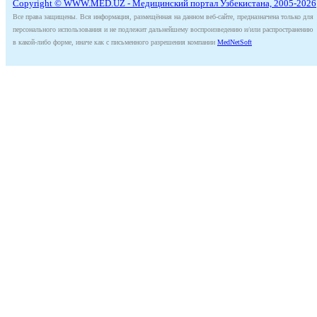
Copyright © WWW.MED.UZ - Медицинский портал Узбекистана, 2005-2026
Все права защищены. Вся информация, размещённая на данном веб-сайте, предназначена только для
персонального использования и не подлежит дальнейшему воспроизведению и/или распространению
в какой-либо форме, иначе как с письменного разрешения компании
MedNetSoft