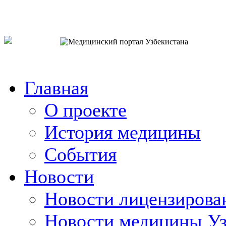
o`zb
рус
eng
Главная
О проекте
История медицины
События
Новости
Новости лицензирова
Новости медицины Уз