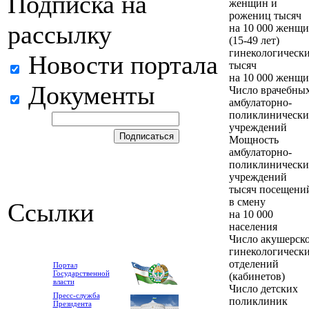
Подписка на
женщин и
рожениц тысяч
рассылку
на 10 000 женщ
(15-49 лет)
гинекологическ
Новости портала
тысяч
на 10 000 женщ
Документы
Число врачебны
амбулаторно-
поликлинически
учреждений
Мощность
амбулаторно-
поликлинически
учреждений
тысяч посещени
в смену
Ссылки
на 10 000
населения
Число акушерско
гинекологическ
отделений
Портал
Государственной
(кабинетов)
власти
Число детских
Пресс-служба
поликлиник
Президента