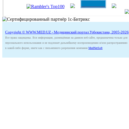
Copyright © WWW.MED.UZ - Медицинский портал Узбекистана, 2005-2026
Все права защищены. Вся информация, размещённая на данном веб-сайте, предназначена только для
персонального использования и не подлежит дальнейшему воспроизведению и/или распространению
в какой-либо форме, иначе как с письменного разрешения компании
MedNetSoft