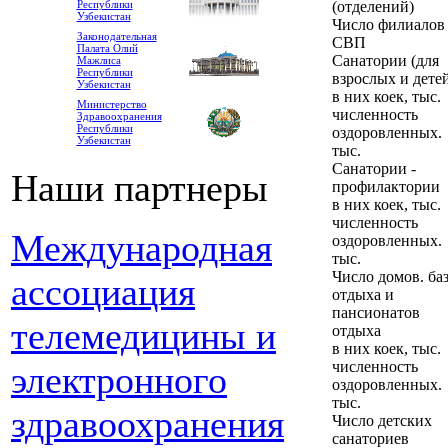
Республики
(отделений)
Узбекистан
Число филиалов
Законодательная
СВП
Палата Олий
Санатории (для
Мажлиса
Республики
взрослых и дете
Узбекистан
в них коек, тыс.
Министерство
численность
Здравоохранения
Республики
оздоровленных.
Узбекистан
тыс.
Санатории -
Наши партнеры
профилактории
в них коек, тыс.
численность
Международная
оздоровленных.
тыс.
Число домов. ба
ассоциация
отдыха и
пансионатов
телемедицины и
отдыха
в них коек, тыс.
численность
электронного
оздоровленных.
тыс.
здравоохранения
Число детских
санаториев