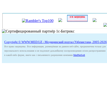
Copyright © WWW.MED.UZ - Медицинский портал Узбекистана, 2005-2026
Все права защищены. Вся информация, размещённая на данном веб-сайте, предназначена только для
персонального использования и не подлежит дальнейшему воспроизведению и/или распространению
в какой-либо форме, иначе как с письменного разрешения компании
MedNetSoft