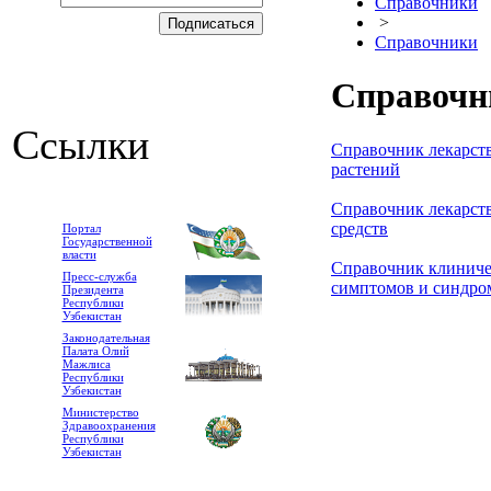
Справочники
>
Справочники
Справочн
Ссылки
Справочник лекарст
растений
Справочник лекарст
средств
Портал
Государственной
власти
Справочник клинич
Пресс-служба
симптомов и синдро
Президента
Республики
Узбекистан
Законодательная
Палата Олий
Мажлиса
Республики
Узбекистан
Министерство
Здравоохранения
Республики
Узбекистан