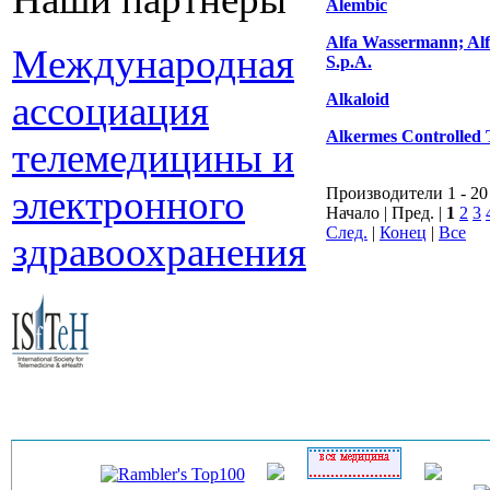
Alembic
Alfa Wassermann; Al
Международная
S.p.A.
ассоциация
Alkaloid
Alkermes Controlled 
телемедицины и
электронного
Производители 1 - 20
Начало | Пред. |
1
2
3
След.
|
Конец
|
Все
здравоохранения