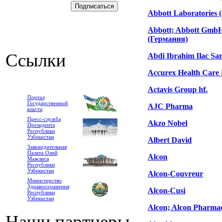
Abbott Laboratories 
Abbott; Abbott Gmb
(Германия)
Ссылки
Abdi Ibrahim Ilac San
Accurex Health Care 
Actavis Group hf.
Портал
Государственной
AJC Pharma
власти
Пресс-служба
Akzo Nobel
Президента
Республики
Узбекистан
Albert David
Законодательная
Палата Олий
Alcon
Мажлиса
Республики
Узбекистан
Alcon-Couvreur
Министерство
Здравоохранения
Alcon-Cusi
Республики
Узбекистан
Alcon; Alcon Pharmac
Наши партнеры