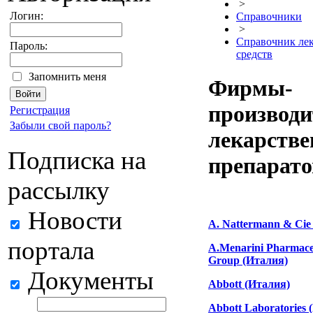
>
Логин:
Справочники
>
Справочник ле
Пароль:
средств
Запомнить меня
Фирмы-
производи
Регистрация
Забыли свой пароль?
лекарств
Подписка на
препарато
рассылку
Новости
A. Nattermann & Cie
портала
A.Menarini Pharmaceu
Group (Италия)
Документы
Abbott (Италия)
Abbott Laboratories