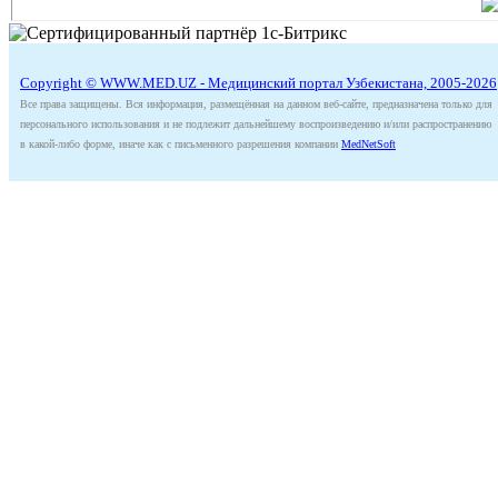
Copyright © WWW.MED.UZ - Медицинский портал Узбекистана, 2005-2026
Все права защищены. Вся информация, размещённая на данном веб-сайте, предназначена только для
персонального использования и не подлежит дальнейшему воспроизведению и/или распространению
в какой-либо форме, иначе как с письменного разрешения компании
MedNetSoft