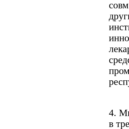
совм
друг
инст
инно
лека
сред
пром
респ
4. М
в тр