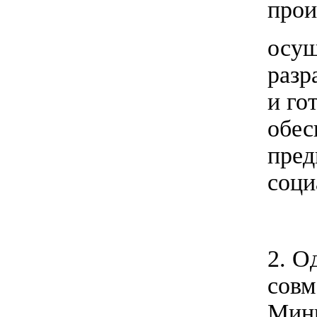
прои
осущ
разр
и го
обес
пред
соци
2. О
совм
Мини