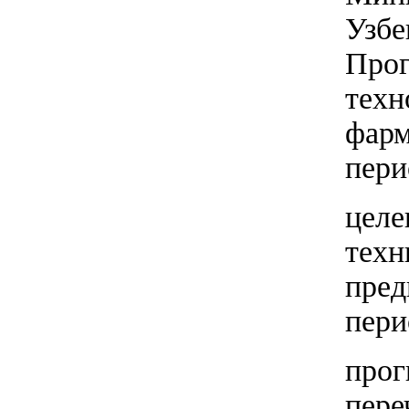
Узбе
Прог
техн
фарм
пери
целе
техн
пред
пери
прог
пере