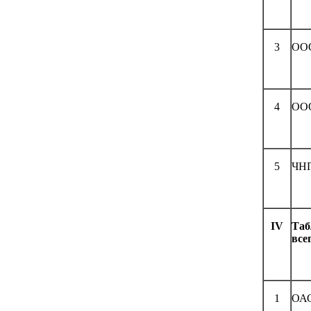
3
ООО
4
ООО
5
ЧНП
IV
Таб
все
1
ОАО