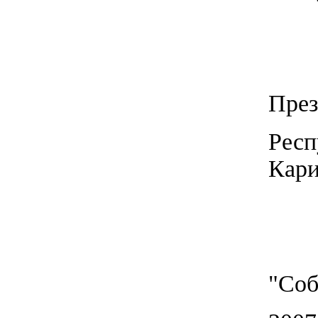
През
Респ
Кар
"Соб