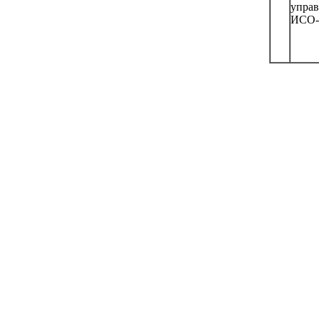
управ
ИСО-