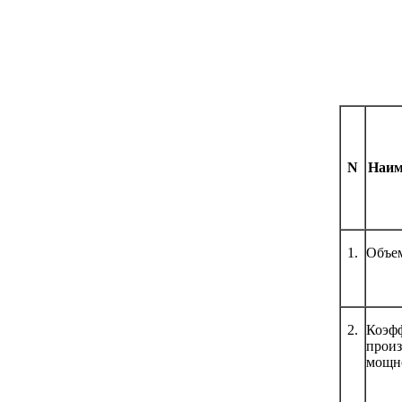
N
Наим
1.
Объем
2.
Коэф
прои
мощн