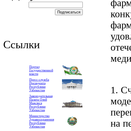
фарм
конк
фарм
удов
Ссылки
отеч
меди
Портал
Государственной
власти
Пресс-служба
Президента
1. С
Республики
Узбекистан
Законодательная
моде
Палата Олий
Мажлиса
Республики
пере
Узбекистан
Министерство
Здравоохранения
на п
Республики
Узбекистан