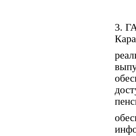
3. Г
Кара
реал
выпу
обес
дост
пенс
обес
инфо