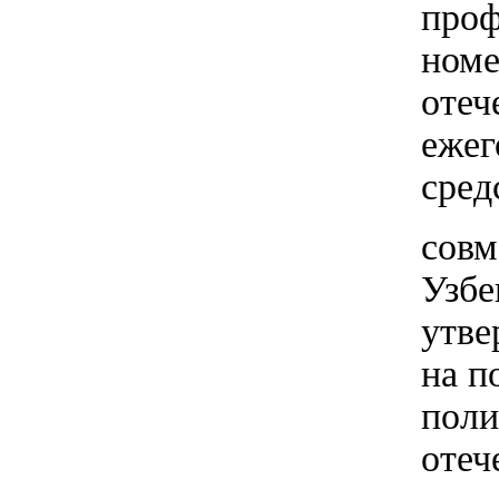
проф
номе
отеч
ежег
сред
совм
Узбе
утве
на п
поли
отеч