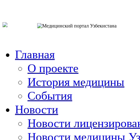
o`zb
рус
eng
Главная
О проекте
История медицины
События
Новости
Новости лицензирова
Новости медицины Уз