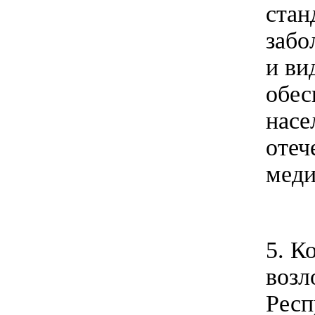
стан
забо
и ви
обес
насе
отеч
меди
5. К
возл
Респ