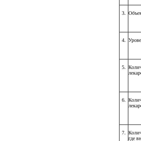
3.
Объем
4.
Урове
5.
Колич
лекар
6.
Колич
лекар
7.
Колич
где в