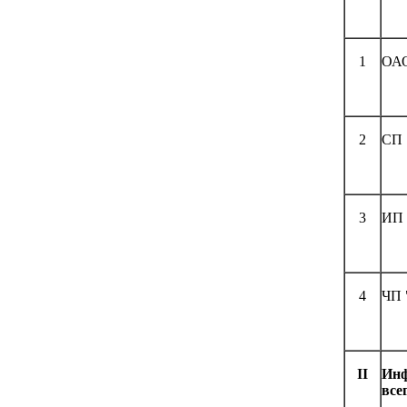
1
ОАО
2
СП 
3
ИП 
4
ЧП 
II
Инф
все