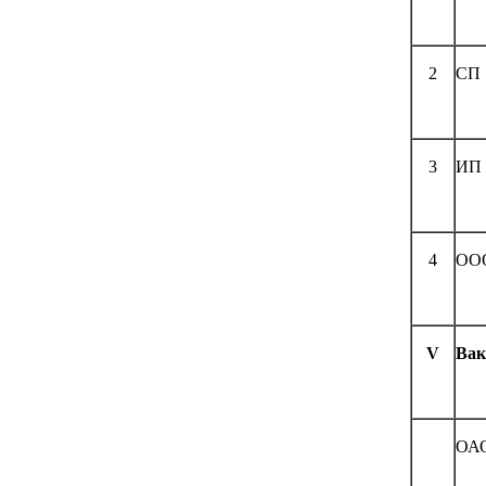
2
СП 
3
ИП 
4
ООО
V
Вак
ОАО