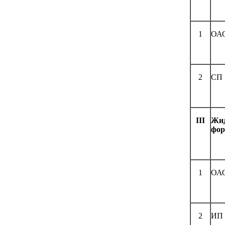
1
ОАО
2
СП 
III
Жид
фор
1
ОАО
2
ИП 