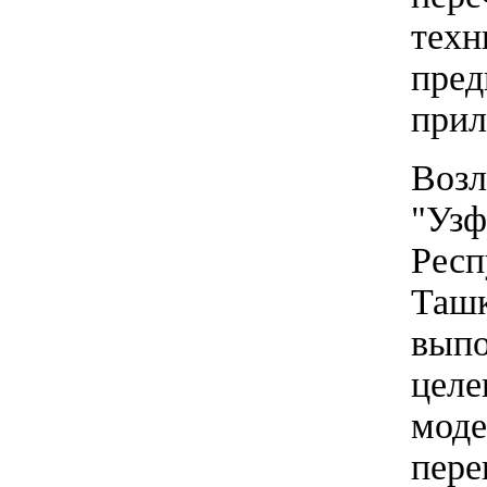
техн
пред
прил
Возл
"Узф
Респ
Ташк
выпо
целе
моде
пере