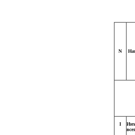
N
На
I
Инъ
все