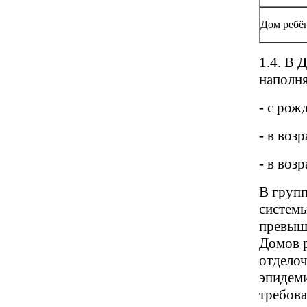
Дом ребён
1.4. В 
наполня
- с рож
- в возр
- в возр
В групп
системы
превыша
Домов р
отдело
эпидеми
требова