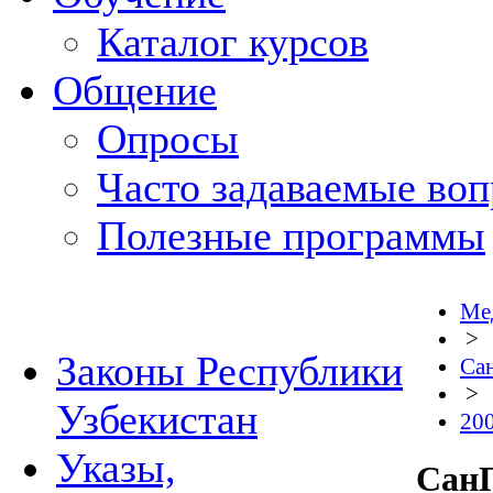
Каталог курсов
Общение
Опросы
Часто задаваемые во
Полезные программы
Ме
>
Законы Республики
Са
>
Узбекистан
20
Указы,
СанП