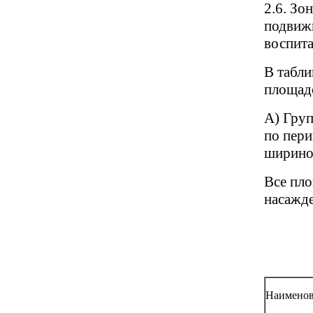
2.6. Зо
подвижн
воспита
В табли
площадо
А) Груп
по пери
шириной
Все пло
насажде
Наименов