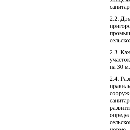
санитар
2.2. До
пригоро
промыш
сельско
2.3. Ка
участок
на 30 м.
2.4. Ра
правил
сооруже
санитар
развити
определ
сельско
норме.