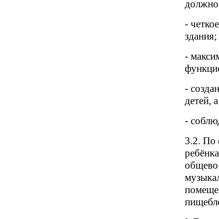
должно 
- четко
здания;
- макси
функци
- созда
детей, 
- соблю
3.2. По
ребёнка
общевос
музыкал
помеще
пищебл