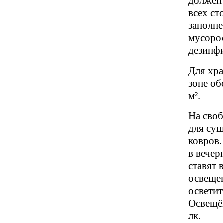
должен 
всех ст
заполне
мусоро
дезинф
Для хра
зоне о
м².
На сво
для суш
ковров.
в вечер
ставят 
освещен
осветит
Освещён
лк.