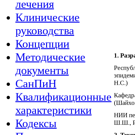
лечения
Клинические
руководства
Концепции
Методические
1.
Разр
документы
Республ
эпидеми
СанПиН
Н.С.)
Квалификационные
Кафедра
(Шайхов
характеристики
НИИ пе
Кодексы
Ш.Ш., 