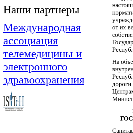
настоящ
Наши партнеры
нормати
учрежд
Международная
от их 
собстве
ассоциация
Госуда
Республ
телемедицины и
На объе
электронного
внутре
Республ
здравоохранения
дороги
Центра
Министе
ГОС
Санитар