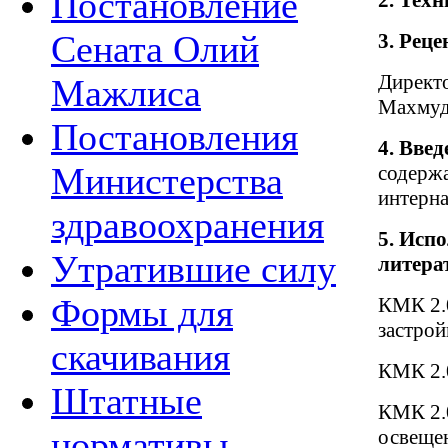
Постановление
2.
Техн
Сената Олий
3.
Реце
Директо
Мажлиса
Махмуд
Постановления
4. Вве
Министерства
содержа
интерна
здравоохранения
5.
Испо
Утратившие силу
литера
Формы для
КМК 2.0
застрой
скачивания
КМК 2.
Штатные
КМК 2.0
нормативы
освеще