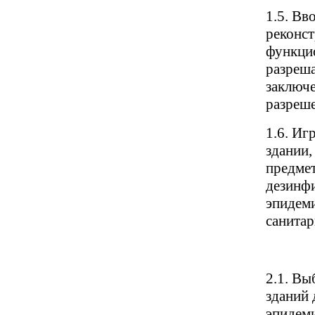
1.5. Вв
реконст
функци
разреша
заключе
разреш
1.6. Иг
здании,
предмет
дезинф
эпидеми
санита
2.1. Вы
зданий 
эпидеми