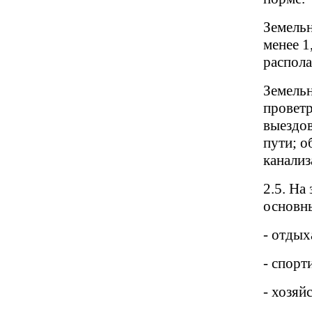
Земельн
менее 1
распола
Земель
проветр
выездов
пути; о
канализ
2.5. На
основн
- отдых
- спорт
- хозяй