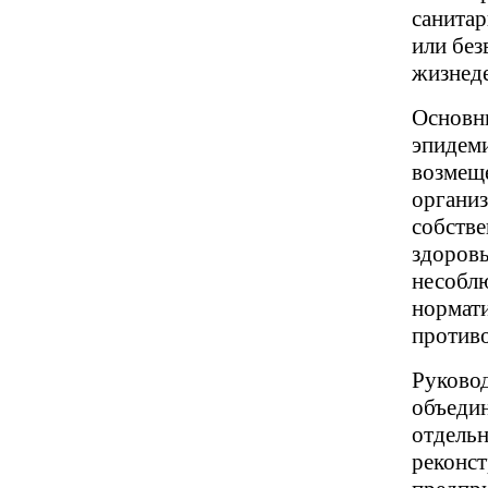
санитар
или без
жизнеде
Основн
эпидеми
возмещ
организ
собстве
здоровь
несобл
нормати
противо
Руковод
объедин
отдельн
реконст