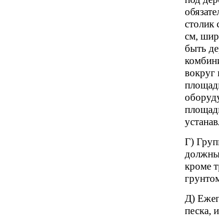
обязате
столик 
см, шир
быть д
комбин
вокруг 
площадк
оборуду
площадк
устанав
Г) Груп
должны 
кроме 
грунтом
Д) Ежег
песка,