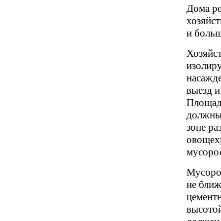
Дома ре
хозяйст
и больш
Хозяйст
изолиру
насажде
выезд и
Площадь
должны 
зоне ра
овощехр
мусорос
Мусорос
не ближ
цемент
высотой