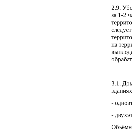
2.9. Уб
за 1-2 
террито
следует
террито
на терр
выплода
обраба
3.1. До
зданиях
- одноэ
- двухэ
Объёмн