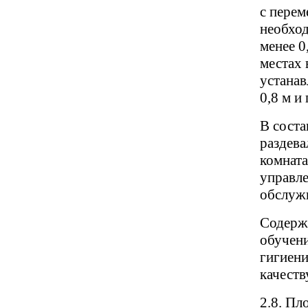
с перем
необхо
менее 0
местах
устана
0,8 м и
В соста
раздева
комната
управле
обслужи
Содержа
обучени
гигиени
качеств
2.8. Пл