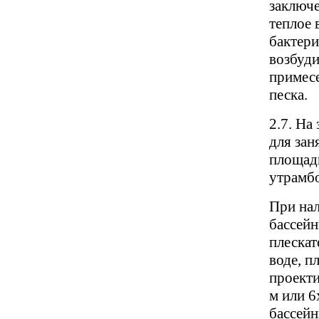
заключ
теплое 
бактери
возбуди
примесе
песка.
2.7. На
для зан
площад
утрамбо
При нал
бассейн
плескат
воде, п
проекти
м или 6
бассейн