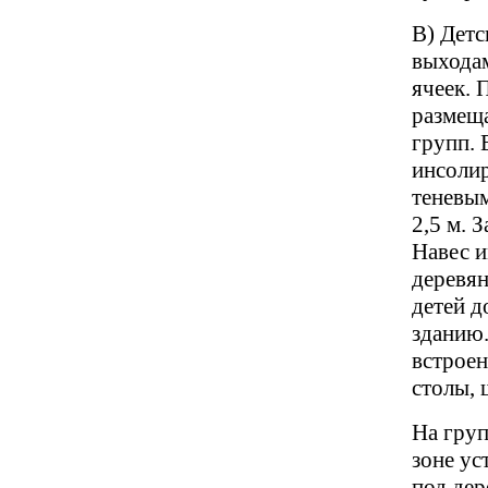
В) Детс
выхода
ячеек. 
размеща
групп.
инсолир
теневым
2,5 м. 
Навес и
деревян
детей д
зданию
встроен
столы, 
На груп
зоне ус
под дер