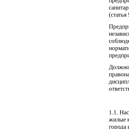
предпри
санитар
(статья 
Предпри
независ
соблюде
нормат
предпри
Должно
правона
дисципл
ответст
1.1. На
жилые 
города 