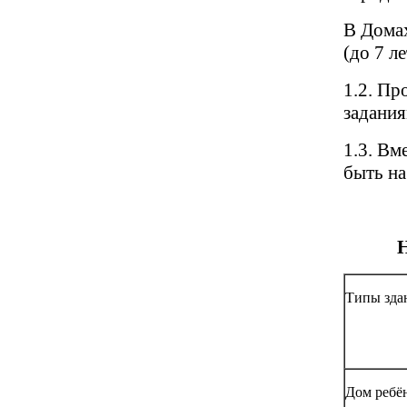
В Домах
(до 7 л
1.2. Пр
задания
1.3. В
быть на
Н
Типы зда
Дом ребён