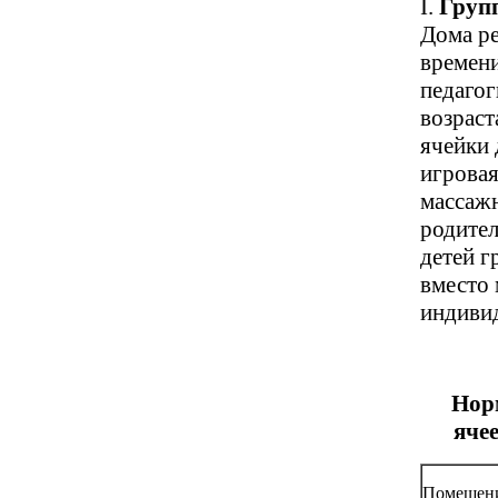
I.
Груп
Дома ре
времени
педагог
возраст
ячейки 
игровая
массажн
родител
детей г
вместо 
индивид
Нор
ячее
Помещен