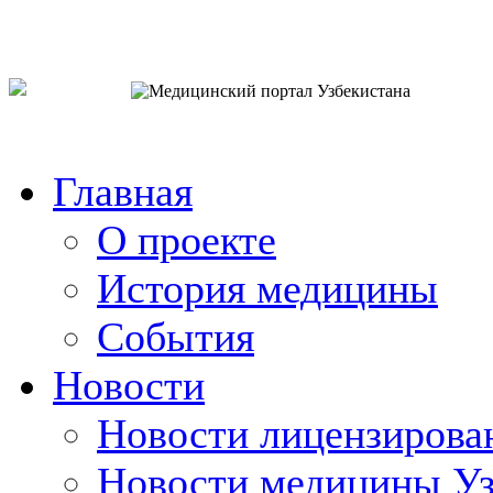
o`zb
рус
eng
Главная
О проекте
История медицины
События
Новости
Новости лицензирова
Новости медицины Уз