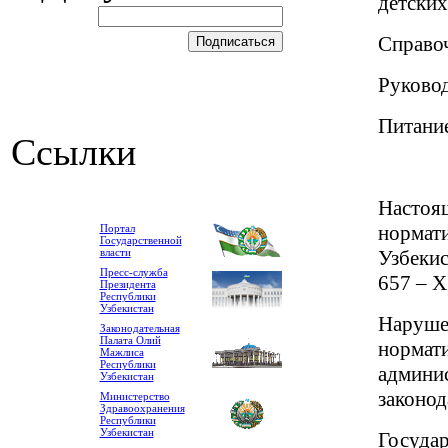
детски
Справоч
Руковод
Питание
Ссылки
Настоящ
нормати
Портал
Государственной
власти
Узбекис
Пресс-служба
657 – X
Президента
Республики
Узбекистан
Нарушен
Законодательная
Палата Олий
нормати
Мажлиса
Республики
админис
Узбекистан
законод
Министерство
Здравоохранения
Республики
Узбекистан
Государ