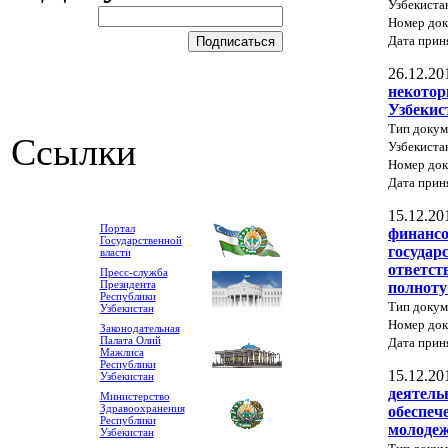
Узбекиста
Номер док
Дата прин
26.12.20
некотор
Узбекис
Тип докум
Ссылки
Узбекиста
Номер док
Дата прин
15.12.20
Портал
финансо
Государственной
государ
власти
ответст
Пресс-служба
Президента
полноту
Республики
Тип докум
Узбекистан
Номер до
Законодательная
Палата Олий
Дата прин
Мажлиса
Республики
15.12.20
Узбекистан
деятель
Министерство
Здравоохранения
обеспеч
Республики
молоде
Узбекистан