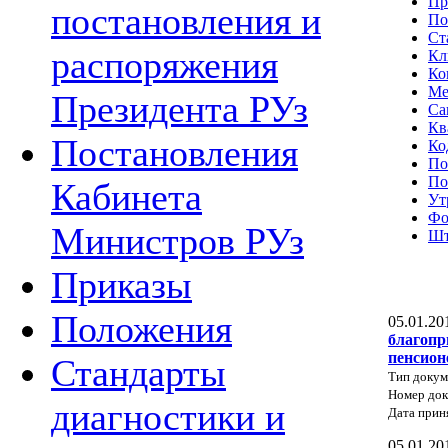
Пр
постановления и
По
Ст
распоряжения
Кл
Ко
Ме
Президента РУз
Са
Кв
Постановления
Ко
По
По
Кабинета
Ут
Фо
Министров РУз
Шт
Приказы
Положения
05.01.20
благопр
пенсион
Стандарты
Тип докум
Номер до
диагностики и
Дата прин
05.01.20