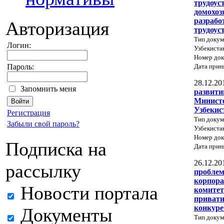
трудоус
домохоз
разрабо
Авторизация
трудоус
Тип докум
Логин:
Узбекиста
Номер док
Дата прин
Пароль:
28.12.20
Запомнить меня
развити
Министе
Узбекис
Регистрация
Тип докум
Забыли свой пароль?
Узбекиста
Номер док
Подписка на
Дата прин
26.12.20
рассылку
проблем
корпора
Новости портала
комитет
привати
конкур
Документы
Тип докум