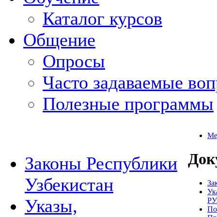
Каталог курсов
Общение
Опросы
Часто задаваемые во
Полезные программы
Ме
Док
Законы Республики
Узбекистан
За
Ук
Указы,
РУ
По