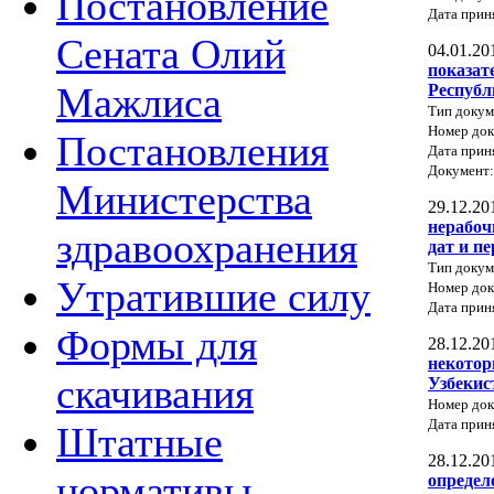
Постановление
Дата прин
Сената Олий
04.01.20
показат
Мажлиса
Республ
Тип докум
Номер до
Постановления
Дата прин
Документ
Министерства
29.12.20
нерабоч
здравоохранения
дат и п
Тип докум
Утратившие силу
Номер до
Дата прин
Формы для
28.12.20
некотор
скачивания
Узбекис
Номер док
Дата прин
Штатные
28.12.20
нормативы
определ