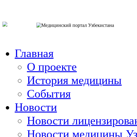
o`zb
рус
eng
Главная
О проекте
История медицины
События
Новости
Новости лицензирова
Новости медицины Уз