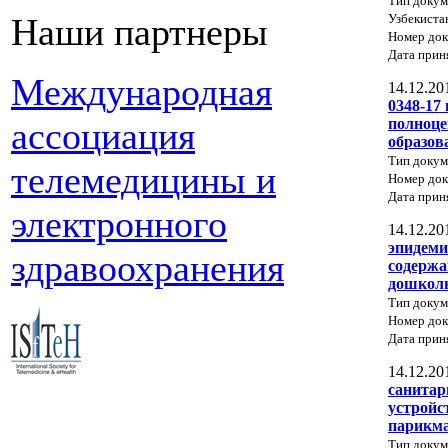
Тип докум
Узбекиста
Наши партнеры
Номер док
Дата прин
Международная
14.12.20
0348-17
полноце
ассоциация
образов
Тип доку
телемедицины и
Номер док
Дата прин
электронного
14.12.20
эпидеми
здравоохранения
содержа
дошколь
Тип доку
Номер док
Дата прин
14.12.20
санитар
устройс
парикма
Тип доку