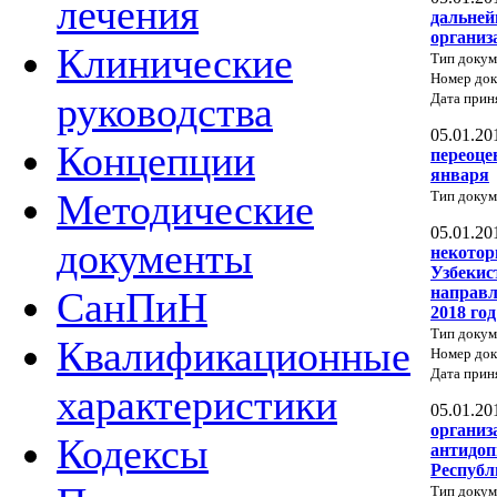
лечения
дальней
организ
Клинические
Тип докум
Номер до
руководства
Дата прин
05.01.20
Концепции
переоце
января
Методические
Тип докум
05.01.20
документы
некотор
Узбекис
направл
СанПиН
2018 год
Тип докум
Квалификационные
Номер док
Дата прин
характеристики
05.01.20
организ
Кодексы
антидоп
Республ
Тип докум