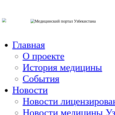
o`zb
рус
eng
Главная
О проекте
История медицины
События
Новости
Новости лицензирова
Новости медицины Уз