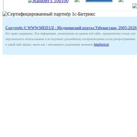
Copyright © WWW.MED.UZ - Медицинский портал Узбекистана, 2005-2026
Все права защищены. Вся информация, размещённая на данном веб-сайте, предназначена только для
персонального использования и не подлежит дальнейшему воспроизведению и/или распространению
в какой-либо форме, иначе как с письменного разрешения компании
MedNetSoft