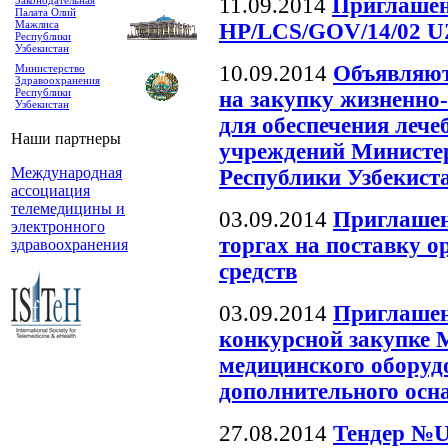
11.09.2014
Приглашен
Законодательная
Палата Олий
Мажлиса
HP/LCS/GOV/14/02 U
Республики
Узбекистан
10.09.2014
Объявляют
Министерство
Здравоохранения
Республики
на закупку жизненно
Узбекистан
для обеспечения леч
Наши партнеры
учреждений Министер
Международная
Республики Узбекист
ассоциация
телемедицины и
03.09.2014
Приглашен
электронного
торгах на поставку 
здравоохранения
средств
03.09.2014
Приглашен
конкурсной закупке 
медицинского оборуд
дополнительного осн
27.08.2014
Тендер №U