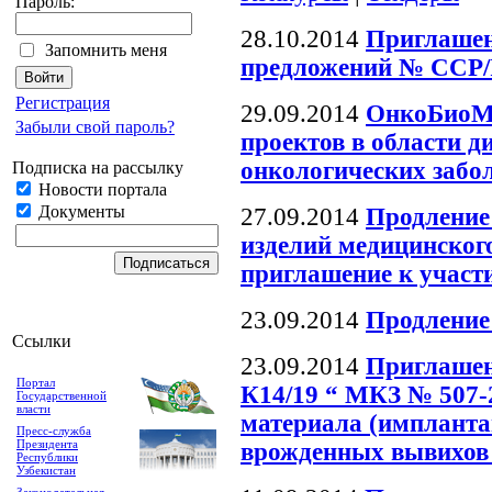
Пароль:
28.10.2014
Приглашен
Запомнить меня
предложений № ССР/
Регистрация
29.09.2014
ОнкоБиоМе
Забыли свой пароль?
проектов в области д
онкологических забо
Подписка на рассылку
Новости портала
Документы
27.09.2014
Продление
изделий медицинског
приглашение к участи
23.09.2014
Продление
Ссылки
23.09.2014
Приглашен
Портал
К14/19 “ МКЗ № 507-
Государственной
власти
материала (имплантан
Пресс-служба
Президента
врожденных вывихов
Республики
Узбекистан