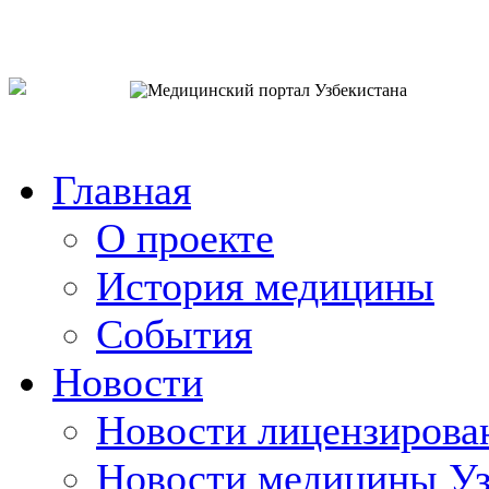
o`zb
рус
eng
Главная
О проекте
История медицины
События
Новости
Новости лицензирова
Новости медицины Уз