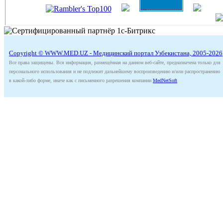
Copyright © WWW.MED.UZ - Медицинский портал Узбекистана, 2005-2026
Все права защищены. Вся информация, размещённая на данном веб-сайте, предназначена только для
персонального использования и не подлежит дальнейшему воспроизведению и/или распространению
в какой-либо форме, иначе как с письменного разрешения компании
MedNetSoft