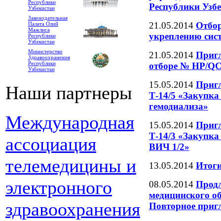
Республики
Республики Узб
Узбекистан
Законодательная
21.05.2014
Отбор
Палата Олий
Мажлиса
укреплению сис
Республики
Узбекистан
Министерство
21.05.2014
Пригл
Здравоохранения
Республики
отборе № HP/QC
Узбекистан
15.05.2014
Пригл
Наши партнеры
Т-14/5 «Закупка
гемодиализа»
Международная
15.05.2014
Пригл
Т-14/3 «Закупка
ассоциация
ВИЧ 1/2»
телемедицины и
13.05.2014
Итоги
электронного
08.05.2014
Продл
медицинского о
здравоохранения
Повторное пригл