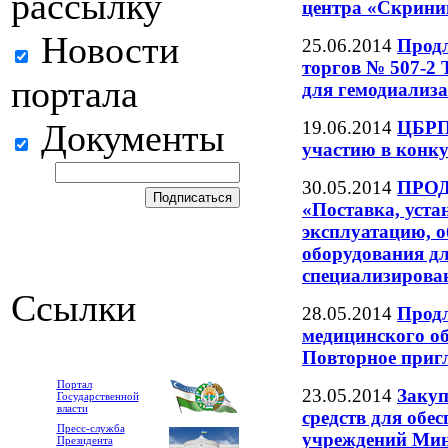
рассылку
центра «Скринин
Новости
25.06.2014
Прод
торгов № 507-2 
портала
для гемодиализ
19.06.2014
ЦБРП 
Документы
участию в конк
30.05.2014
ПРОД
«Поставка, устан
эксплуатацию, о
оборудования д
специализирова
Ссылки
28.05.2014
Продл
медицинского о
Повторное пригл
Портал
23.05.2014
Закуп
Государственной
власти
средств для обе
Пресс-служба
учреждений Мин
Президента