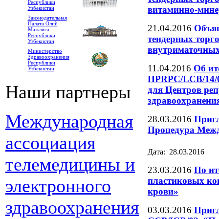
Республики
витаминно-мине
Узбекистан
Законодательная
Палата Олий
21.04.2016
Объяв
Мажлиса
Республики
тендерных торго
Узбекистан
внутриматочных
Министерство
Здравоохранения
Республики
11.04.2016
Об ит
Узбекистан
HPRPC/LCB/14/0
Наши партнеры
для Центров ре
здравоохранени
Международная
28.03.2016
Пригл
Процедура Меж
ассоциация
Дата: 28.03.2016
телемедицины и
23.03.2016
По ит
пластиковых кон
электронного
крови»
здравоохранения
03.03.2016
Пригл