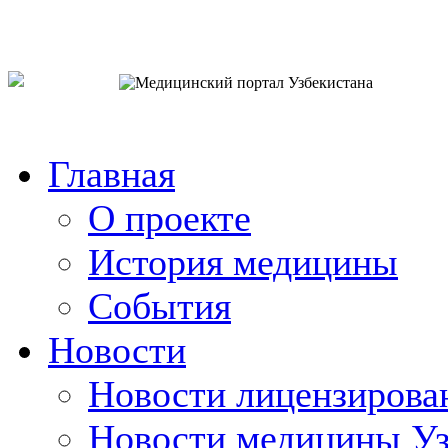
o`zb
рус
eng
Главная
О проекте
История медицины
События
Новости
Новости лицензирова
Новости медицины Уз