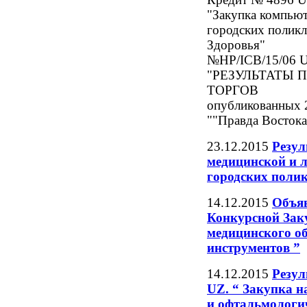
"Закупка компью
городских поликл
Здоровья"
№HP/ICB/1
"РЕЗУЛЬТАТЫ
ТОРГОВ
опубликованных 2
""Правда Во
23.12.2015
Резул
медицинской и 
городских поли
14.12.2015
Объяв
Конкурсной Заку
медицинского о
инструментов ”
14.12.2015
Резул
UZ. “ Закупка н
и офтальмологи