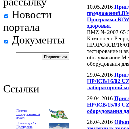
рассылку
10.05.2016
Пригл
Новости
предложений.BM
Программа KfW.
портала
здоровья.
BMZ № 2007 65 5
Документы
Компонент Репро
HPRPC/ICB/16/01,
тестирование и вв
обслуживание Ме
оборудования для
29.04.2016
Пригл
HP/ICB/16/02 UZ
Ссылки
лабораторной м
29.04.2016
Пригл
HP/ICB/15/03 UZ
оборудования д
Портал
Государственной
власти
26.04.2016
Объяв
Пресс-служба
Президента
тендерных торг