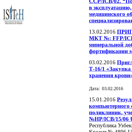
ССР/ICB/02. “По
в эксплуатацию,
медицинского о
специализирова
13.02.2016
ПРИ
МКТ №: FFP/ICB
минеральной до
фортификации 
03.02.2016
Пригл
Т-16/1 «Закупка
хранения крови
Дата: 03.02.2016
15.01.2016
Резул
компьютерного 
поликлиник, уч
№HP/ICB/15/06
Республика Узбек
Кредит № 4896 U