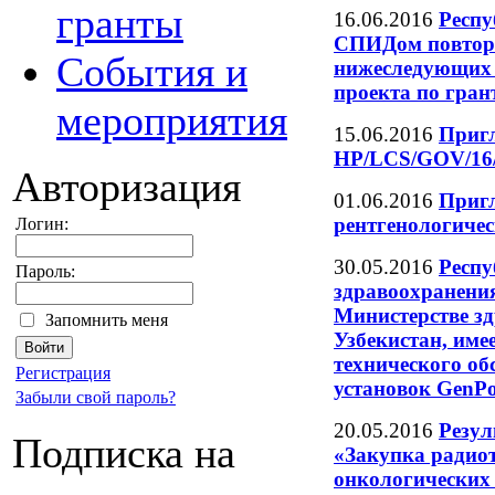
гранты
16.06.2016
Респу
СПИДом повторн
События и
нижеследующих 
проекта по гран
мероприятия
15.06.2016
Пригл
HP/LCS/GOV/16
Авторизация
01.06.2016
Пригл
рентгенологиче
Логин:
30.05.2016
Респу
Пароль:
здравоохранен
Министерстве з
Запомнить меня
Узбекистан, име
технического о
Регистрация
установок GenP
Забыли свой пароль?
20.05.2016
Резул
Подписка на
«Закупка радиот
онкологических