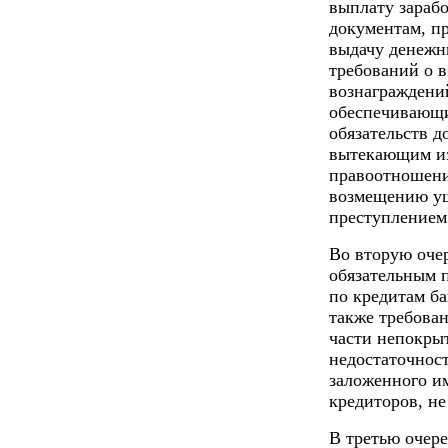
выплату зараб
документам, п
выдачу денежны
требований о 
вознаграждени
обеспечивающи
обязательств д
вытекающим из
правоотношени
возмещению ущ
преступлением
Во вторую оче
обязательным 
по кредитам ба
также требован
части непокры
недостаточнос
заложенного им
кредиторов, не
В третью очере