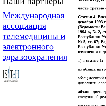
Наши партнеры
часть третью
Международная
Статья 4. Вне
декабря 1993 
ассоциация
(Ведомости Ве
1994 г., № 2,
телемедицины и
Республики Узбе
№ 5, ст. 67; 
электронного
Республики Узб
изменения и д
здравоохранения
1) в
статье 1:
из
абзаца пято
абзац десятый
дополнить сло
абзацы двена
следующей ред
«аккредитация