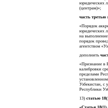
юридических л
(центрам)»;
часть третью
«Порядок аккр
юридических л
на выполнение
порядок прове
агентством «Уз
дополнить
час
«Признание в Р
калибровки ср
пределами Респ
установленном
Узбекистан, с
Республики Уз
13)
статью 18(
«Статья 18(1)