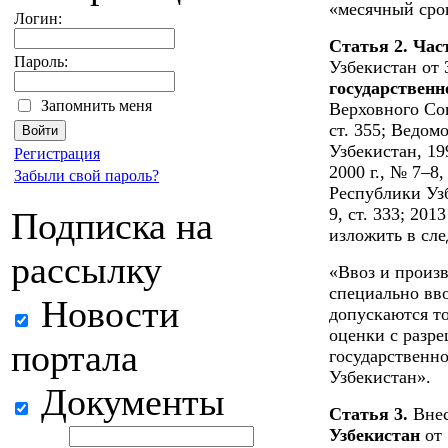
«месячный сро
Логин:
Статья 2. Час
Пароль:
Узбекистан от 
государственн
Запомнить меня
Верховного Сов
ст. 355; Ведо
Узбекистан, 1995
Регистрация
2000 г., № 7–8
Забыли свой пароль?
Республики Узбе
9, ст. 333; 2013
Подписка на
изложить в сл
рассылку
«Ввоз и произ
специально вв
Новости
допускаются то
оценки с разре
портала
государственно
Узбекистан».
Документы
Статья 3.
Внес
Узбекистан
от