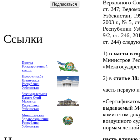
Верховного Сов
ст. 247; Ведо
Узбекистан, 1998
2003 г., № 5, 
Республики Узбе
Ссылки
9/2, ст. 246; 20
ст. 244) следу
1)
в части вто
Министров Рес
Портал
«Межгосударст
Государственной
власти
Пресс-служба
2) в
статье 38:
Президента
Республики
Узбекистан
часть первую 
Законодательная
Палата Олий
«Сертификатом
Мажлиса
Республики
выдаваемый М
Узбекистан
комитетом док
Министерство
Здравоохранения
воздушного су
Республики
Узбекистан
нормам летной
часть вторую