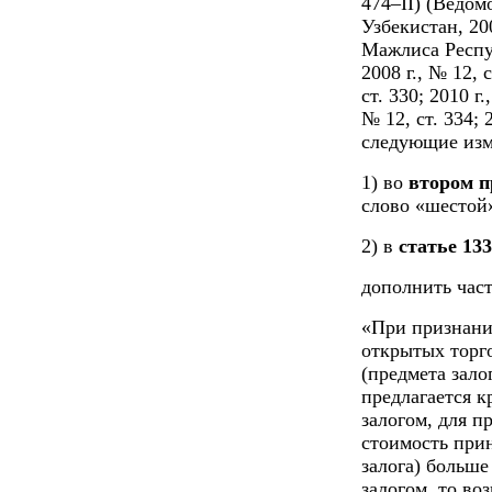
474–II) (Ведо
Узбекистан, 20
Мажлиса Респуб
2008 г., № 12, с
ст. 330; 2010 г.
№ 12, ст. 334; 2
следующие изм
1) во
втором п
слово «шестой»
2) в
статье 133
дополнить час
«При признани
открытых торг
(предмета зал
предлагается к
залогом, для п
стоимость при
залога) больше
залогом, то во