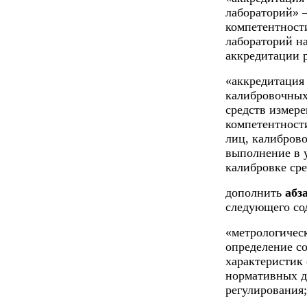
лабораторий» 
компетентност
лабораторий н
аккредитации 
«аккредитация
калибровочных
средств измер
компетентност
лиц, калибров
выполнение в 
калибровке сре
дополнить
абз
следующего со
«метрологическ
определение с
характеристик
нормативных д
регулирования;