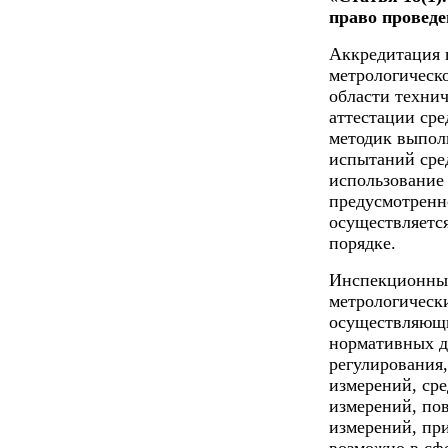
право проведе
Аккредитация 
метрологическ
области технич
аттестации сре
методик выпол
испытаний сре
использование
предусмотренно
осуществляется
порядке.
Инспекционный
метрологически
осуществляющи
нормативных д
регулирования
измерений, ср
измерений, пов
измерений, пр