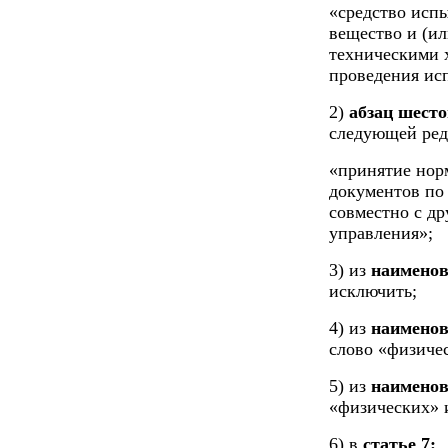
«средство испы
вещество и (и
техническими 
проведения ис
2)
абзац шесто
следующей ред
«принятие нор
документов по 
совместно с др
управления»;
3) из
наименов
исключить;
4) из
наименов
слово «физиче
5) из
наименов
«физических» 
6) в
статье 7: