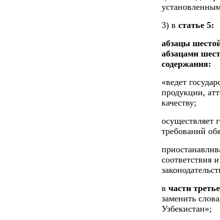
установленным
3) в
статье 5:
абзацы шестой
абзацами шес
содержания:
«ведет госуда
продукции, ат
качеству;
осуществляет 
требований об
приостанавлив
соответствия и
законодательст
в
части треть
заменить слов
Узбекистан»;