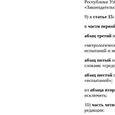
Республики Уз
«Законодатель
9) в
статье 15:
в
части перво
абзац третий
и
«метрологическ
испытаний и м
абзац пятый
п
словами «сред
абзац шестой
п
«испытаний»;
из
абзаца втор
исключить;
10)
часть четв
редакции: