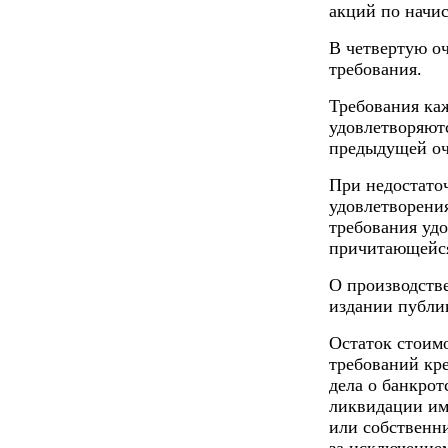
акций по начи
В четвертую о
требования.
Требования ка
удовлетворяют
предыдущей оч
При недостато
удовлетворения
требования уд
причитающейся
О производств
издании публи
Остаток стоим
требований кр
дела о банкрот
ликвидации им
или собственн