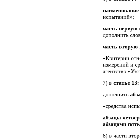
наименовани
испытаний»;
часть первую
дополнить сло
часть вторую
«Критерии отне
измерений и с
агентство «Узс
7) в
статье 13:
дополнить
абз
«средства исп
абзацы четвер
абзацами пят
8) в части вто