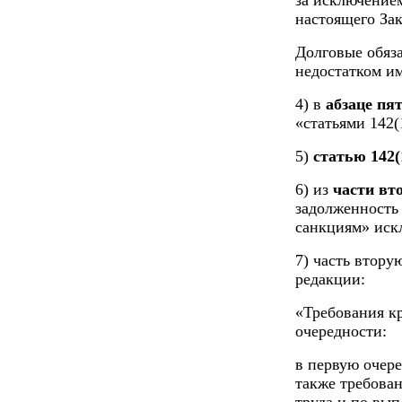
за исключением
настоящего Зак
Долговые обяза
недостатком и
4) в
абзаце пя
«статьями 142(
5)
статью 142(
6) из
части вт
задолженность
санкциям» иск
7) часть втору
редакции:
«Требования к
очередности:
в первую очере
также требова