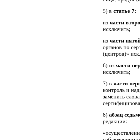
5) в
статье 7:
из
части втор
исключить;
из
части пято
органов по се
(центров)» иск
6) из
части пе
исключить;
7) в
части пер
контроль и на
заменить слов
сертифицирова
8)
абзац седьм
редакции:
«осуществление
соблюдением т