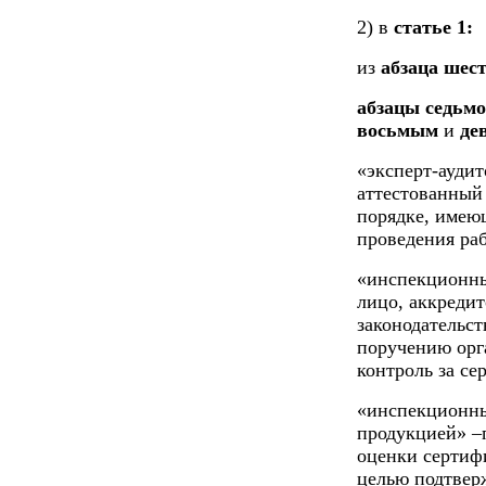
2) в
статье 1:
из
абзаца шес
абзацы седьмо
восьмым
и
де
«эксперт-аудит
аттестованный
порядке, имею
проведения раб
«инспекционны
лицо, аккреди
законодательс
поручению орг
контроль за с
«инспекционны
продукцией» –
оценки сертиф
целью подтверж