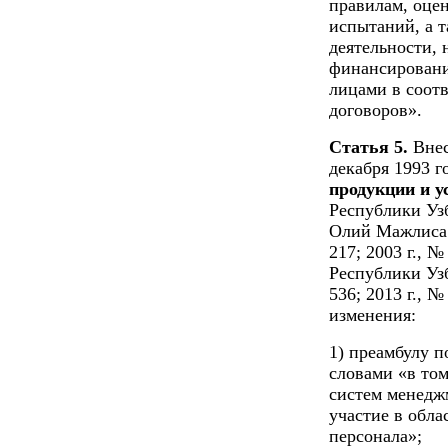
правилам, оце
испытаний, а 
деятельности, 
финансировани
лицами в соот
договоров».
Статья 5.
Внес
декабря 1993 
продукции и у
Республики Узб
Олий Мажлиса Р
217; 2003 г., 
Республики Узбе
536; 2013 г., 
изменения:
1) преамбулу п
словами «в то
систем менедж
участие в обла
персонала»;