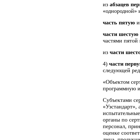
из
абзацев пер
«однородной» 
часть пятую
и
части шестую
частями пятой 
из
части шест
4)
части перв
следующей ред
«Объектом сер
программную и
Субъектами се
«Узстандарт»,
испытательные
органы по серт
персонал, при
оценке соответ
лица, продукц