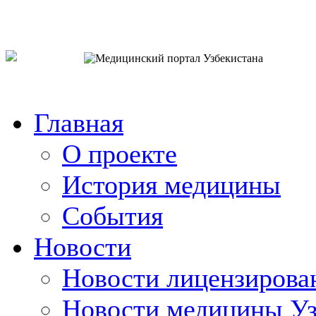
o`zb
рус
eng
Главная
О проекте
История медицины
События
Новости
Новости лицензирова
Новости медицины Уз