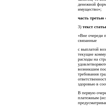
денежной форм
имущество»;
часть третью
3)
текст стать
«Вне очереди 
связанные
с выплатой во
текущие комму
расходы на стр
удовлетворяютс
возникшим посл
требования гр
ответственнос
здоровью в соо
В первую очер
платежным (ис
предусматрива