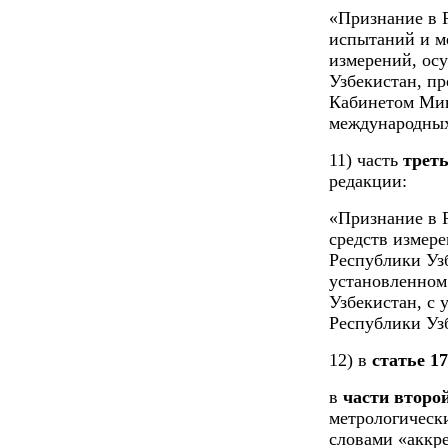
«Признание в Р
испытаний и м
измерений, ос
Узбекистан, пр
Кабинетом Мин
международных
11) часть
треть
редакции:
«Признание в 
средств измер
Республики Узб
установленном
Узбекистан, с
Республики Уз
12) в
статье 17
в
части второ
метрологическ
словами «аккр