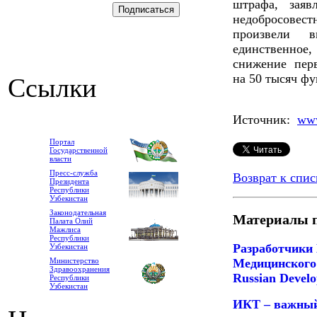
штрафа, заяв
недобросовест
произвели в
единственное
снижение пер
на 50 тысяч фу
Ссылки
Источник:
www
Портал
Государственной
власти
Пресс-служба
Возврат к спис
Президента
Республики
Узбекистан
Законодательная
Материалы п
Палата Олий
Мажлиса
Республики
Разработчики
Узбекистан
Медицинского 
Министерство
Здравоохранения
Russian Devel
Республики
Узбекистан
ИКТ – важный