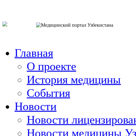
o`zb
рус
eng
Главная
О проекте
История медицины
События
Новости
Новости лицензирова
Новости медицины Уз