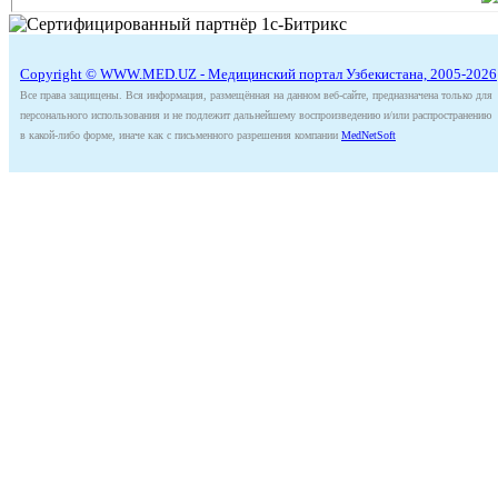
Copyright © WWW.MED.UZ - Медицинский портал Узбекистана, 2005-2026
Все права защищены. Вся информация, размещённая на данном веб-сайте, предназначена только для
персонального использования и не подлежит дальнейшему воспроизведению и/или распространению
в какой-либо форме, иначе как с письменного разрешения компании
MedNetSoft