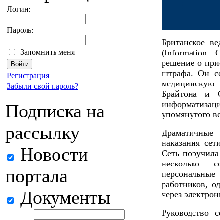
Логин:
Пароль:
Британское в
Запомнить меня
(Information
решение о при
штрафа. Он с
Регистрация
медицинскую 
Забыли свой пароль?
Брайтона и С
информатизац
Подписка на
упомянутого в
рассылку
Драматичные 
наказания сет
Новости
Сеть поручила
несколько с
портала
персональны
работников, о
Документы
через электрон
Руководство 