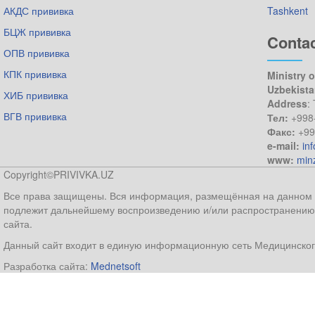
АКДС прививка
Tashkent
БЦЖ прививка
Conta
ОПВ прививка
КПК прививка
Ministry o
Uzbekist
ХИБ прививка
Address
:
ВГВ прививка
Тел:
+998
Факс:
+99
e-mail:
in
www:
min
Copyright©PRIVIVKA.UZ
Все права защищены. Вся информация, размещённая на данном ве
подлежит дальнейшему воспроизведению и/или распространению 
сайта.
Данный сайт входит в единую информационную сеть Медицинског
Разработка сайта:
Mednetsoft