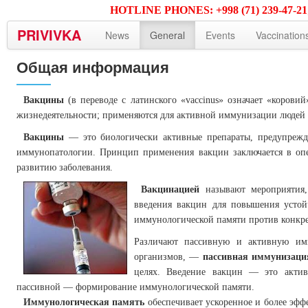
HOTLINE PHONES: +998 (71) 239-47-21; 2
PRIVIVKA
News
General
Events
Vaccination
Общая информация
Вакцины
(в переводе с латинского «vaccinus» означает «корови
жизнедеятельности; применяются для активной иммунизации людей 
Вакцины
— это биологически активные препараты, предупрежд
иммунопатологии. Принцип применения вакцин заключается в опе
развитию заболевания.
Вакцинацией
называют мероприятия,
введения вакцин для повышения устой
иммунологической памяти против конкре
Различают пассивную и активную им
организмов, —
пассивная иммунизаци
целях. Введение вакцин — это акти
пассивной — формирование иммунологической памяти.
Иммунологическая память
обеспечивает ускоренное и более эфф