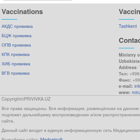
Vaccinations
Vaccin
АКДС прививка
Tashkent
БЦЖ прививка
Conta
ОПВ прививка
КПК прививка
Ministry o
Uzbekist
ХИБ прививка
Address
:
ВГВ прививка
Тел:
+998
Факс:
+99
e-mail:
in
www:
min
Copyright©PRIVIVKA.UZ
Все права защищены. Вся информация, размещённая на данном ве
подлежит дальнейшему воспроизведению и/или распространению 
сайта.
Данный сайт входит в единую информационную сеть Медицинског
Разработка сайта:
Mednetsoft