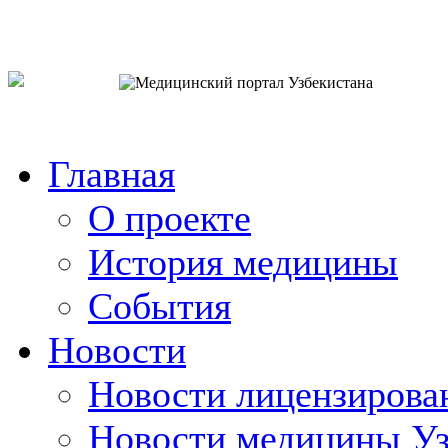
o`zb
рус
eng
Главная
О проекте
История медицины
События
Новости
Новости лицензирова
Новости медицины Уз