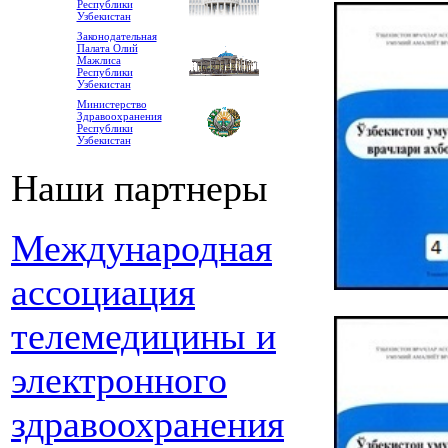
Республики
Узбекистан
Законодательная
Палата Олий
Мажлиса
Республики
Узбекистан
Министерство
Здравоохранения
Республики
Узбекистан
Наши партнеры
Международная
ассоциация
телемедицины и
электронного
здравоохранения