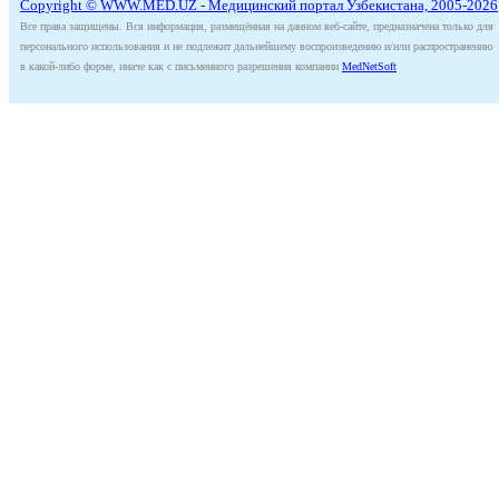
Copyright © WWW.MED.UZ - Медицинский портал Узбекистана, 2005-2026
Все права защищены. Вся информация, размещённая на данном веб-сайте, предназначена только для
персонального использования и не подлежит дальнейшему воспроизведению и/или распространению
в какой-либо форме, иначе как с письменного разрешения компании
MedNetSoft