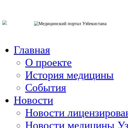
o`zb
рус
eng
Главная
О проекте
История медицины
События
Новости
Новости лицензирова
Новости медицины Уз