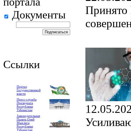
портала
Принято 
Документы
совершен
Ссылки
Портал
Государственной
власти
Пресс-служба
Президента
12.05.20
Республики
Узбекистан
Законодательная
Усиливаю
Палата Олий
Мажлиса
Республики
Узбекистан