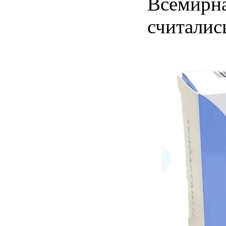
Всемирна
считалис