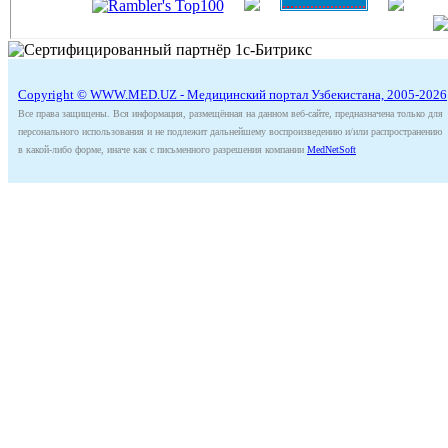
Copyright © WWW.MED.UZ - Медицинский портал Узбекистана, 2005-2026
Все права защищены. Вся информация, размещённая на данном веб-сайте, предназначена только для
персонального использования и не подлежит дальнейшему воспроизведению и/или распространению
в какой-либо форме, иначе как с письменного разрешения компании
MedNetSoft