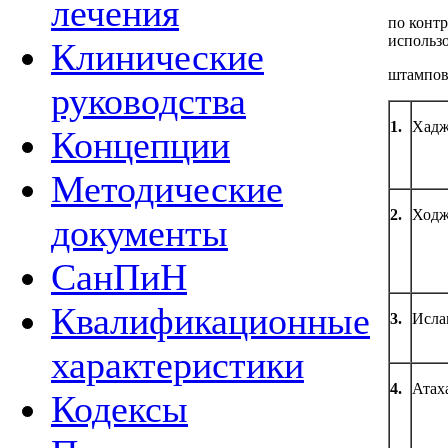
лечения
по контр
использ
Клинические
штампов
руководства
1.
Хадж
Концепции
Методические
2.
Ходж
документы
СанПиН
Квалификационные
3.
Исла
характеристики
4.
Атах
Кодексы