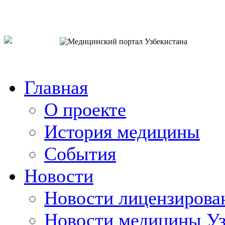
o`zb
рус
eng
Главная
О проекте
История медицины
События
Новости
Новости лицензирова
Новости медицины Уз