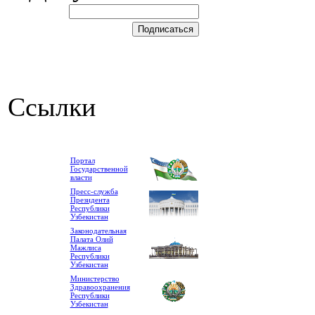
Ссылки
Портал
Государственной
власти
Пресс-служба
Президента
Республики
Узбекистан
Законодательная
Палата Олий
Мажлиса
Республики
Узбекистан
Министерство
Здравоохранения
Республики
Узбекистан