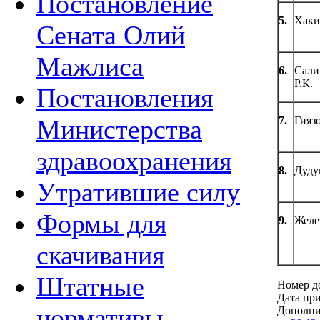
Постановление
5.
Хаки
Сената Олий
Мажлиса
6.
Сали
Р.К.
Постановления
7.
Гиязо
Министерства
здравоохранения
8.
Дуду
Утратившие силу
Формы для
9.
Желе
скачивания
Штатные
Номер д
Дата при
нормативы
Дополни