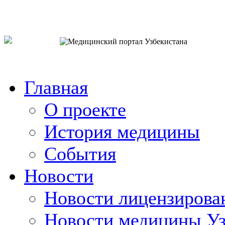
o`zb
рус
eng
Главная
О проекте
История медицины
События
Новости
Новости лицензирова
Новости медицины Уз