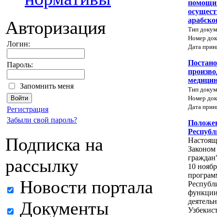
помощи 
осущест
арабско
Авторизация
Тип докум
Номер док
Логин:
Дата прин
Постано
Пароль:
произво
медицин
Запомнить меня
Тип докум
Номер док
Дата прин
Регистрация
Забыли свой пароль?
Положен
Республ
Подписка на
Настояще
Законом
граждан
рассылку
10 ноябр
програм
Новости портала
Республи
функции
деятель
Документы
Узбекис