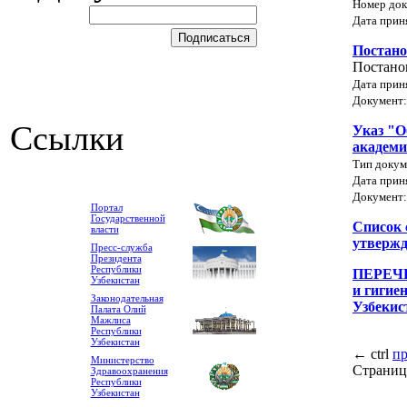
Номер док
Дата прин
Постано
Постано
Дата прин
Документ
Ссылки
Указ "О
академ
Тип докум
Дата прин
Документ
Портал
Государственной
Список 
власти
утвержд
Пресс-служба
Президента
Республики
ПЕРЕЧЕ
Узбекистан
и гигие
Законодательная
Узбекис
Палата Олий
Мажлиса
Республики
Узбекистан
←
ctrl
п
Министерство
Страниц
Здравоохранения
Республики
Узбекистан