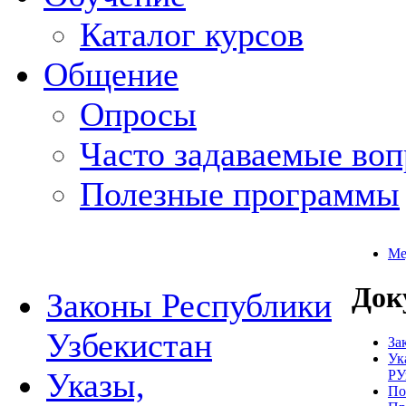
Каталог курсов
Общение
Опросы
Часто задаваемые во
Полезные программы
Ме
Док
Законы Республики
Узбекистан
За
Ук
Указы,
РУ
По