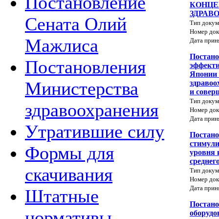
Постановление
КОНЦЕ
ЗДРАВО
Сената Олий
Тип докум
Номер док
Мажлиса
Дата прин
Постано
Постановления
эффекти
Японии 
Министерства
здравоо
и совер
Тип докум
здравоохранения
Номер док
Дата прин
Утратившие силу
Постано
стимул
Формы для
уровня 
среднег
скачивания
Тип докум
Номер док
Дата прин
Штатные
Постано
нормативы
оборудо