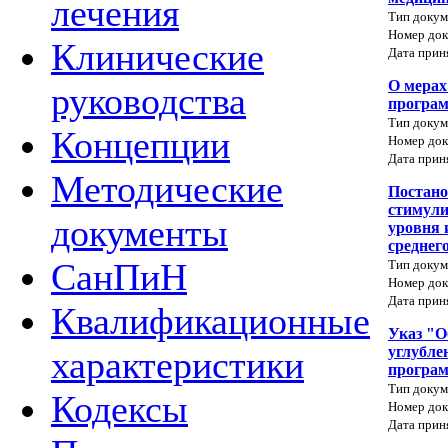
лечения
Тип докум
Номер док
Клинические
Дата прин
О мерах
руководства
програм
Тип докум
Концепции
Номер док
Дата прин
Методические
Постано
стимул
документы
уровня 
среднег
СанПиН
Тип докум
Номер док
Дата прин
Квалификационные
Указ "О
углубле
характеристики
програм
Тип докум
Кодексы
Номер док
Дата прин