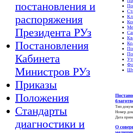
Пр
постановления и
По
Ст
распоряжения
Кл
Ко
Ме
Президента РУз
Са
Кв
Постановления
Ко
По
По
Кабинета
Ут
Фо
Министров РУз
Шт
Приказы
Положения
Постано
благотв
Тип докум
Стандарты
Номер док
Дата прин
диагностики и
О совер
медицин