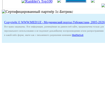
Copyright © WWW.MED.UZ - Медицинский портал Узбекистана, 2005-2026
Все права защищены. Вся информация, размещённая на данном веб-сайте, предназначена только для
персонального использования и не подлежит дальнейшему воспроизведению и/или распространению
в какой-либо форме, иначе как с письменного разрешения компании
MedNetSoft