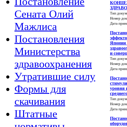
Постановление
КОНЦЕ
ЗДРАВО
Сената Олий
Тип докум
Номер док
Мажлиса
Дата прин
Постано
Постановления
эффекти
Японии 
Министерства
здравоо
и совер
Тип докум
здравоохранения
Номер док
Дата прин
Утратившие силу
Постано
стимул
Формы для
уровня 
среднег
скачивания
Тип докум
Номер док
Дата прин
Штатные
Постано
нормативы
оборудо