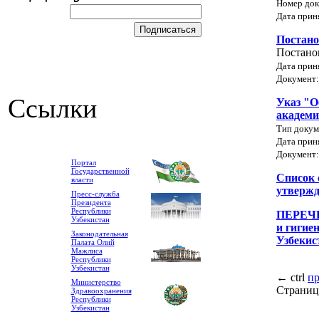
Номер док
Дата прин
Постано
Постано
Дата прин
Документ
Ссылки
Указ "О
академ
Тип докум
Дата прин
Документ
Портал
Государственной
Список 
власти
утвержд
Пресс-служба
Президента
Республики
ПЕРЕЧЕ
Узбекистан
и гигие
Законодательная
Узбекис
Палата Олий
Мажлиса
Республики
Узбекистан
←
ctrl
п
Министерство
Страниц
Здравоохранения
Республики
Узбекистан