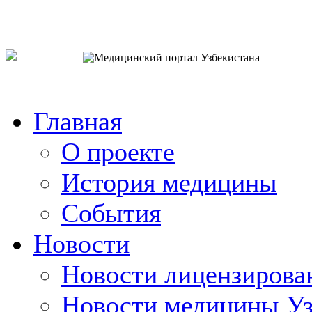
o`zb
рус
eng
Главная
О проекте
История медицины
События
Новости
Новости лицензирова
Новости медицины Уз