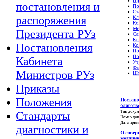
Пр
постановления и
По
Ст
распоряжения
Кл
Ко
Ме
Президента РУз
Са
Кв
Постановления
Ко
По
По
Кабинета
Ут
Фо
Министров РУз
Шт
Приказы
Положения
Постано
благотв
Тип докум
Стандарты
Номер док
Дата прин
диагностики и
О совер
медицин