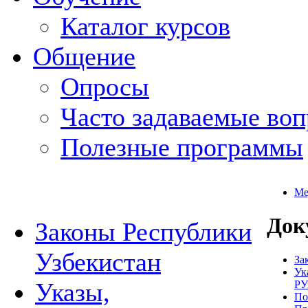
Каталог курсов
Общение
Опросы
Часто задаваемые во
Полезные программы
Ме
Док
Законы Республики
Узбекистан
За
Ук
Указы,
РУ
По