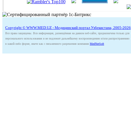
Copyright © WWW.MED.UZ - Медицинский портал Узбекистана, 2005-2026
Все права защищены. Вся информация, размещённая на данном веб-сайте, предназначена только для
персонального использования и не подлежит дальнейшему воспроизведению и/или распространению
в какой-либо форме, иначе как с письменного разрешения компании
MedNetSoft