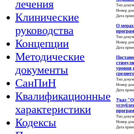
лечения
Тип докум
Номер док
Клинические
Дата прин
О мерах
руководства
програм
Тип докум
Концепции
Номер док
Дата прин
Методические
Постано
стимул
документы
уровня 
среднег
СанПиН
Тип докум
Номер док
Дата прин
Квалификационные
Указ "О
углубле
характеристики
програм
Тип докум
Кодексы
Номер док
Дата прин