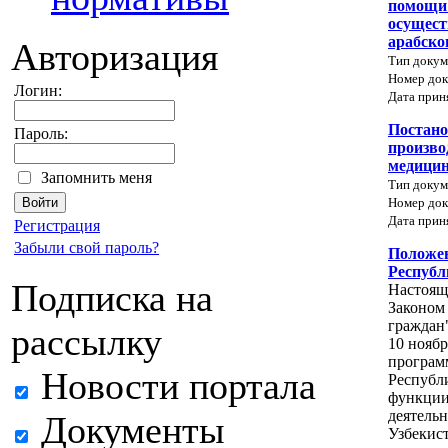
помощи 
осущест
арабско
Авторизация
Тип докум
Номер док
Логин:
Дата прин
Постано
Пароль:
произво
медицин
Запомнить меня
Тип докум
Номер док
Дата прин
Регистрация
Забыли свой пароль?
Положен
Республ
Подписка на
Настояще
Законом
граждан
рассылку
10 ноябр
програм
Новости портала
Республи
функции
деятель
Документы
Узбекис