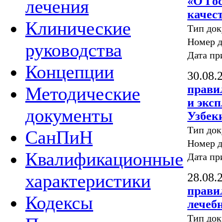
«О Го
лечения
качес
Клинические
Тип до
Номер д
руководства
Дата пр
Концепции
30.08.
прави
Методические
и экс
документы
Узбек
Тип до
СанПиН
Номер д
Квалификационные
Дата пр
характеристики
28.08.
прави
Кодексы
лечеб
Тип до