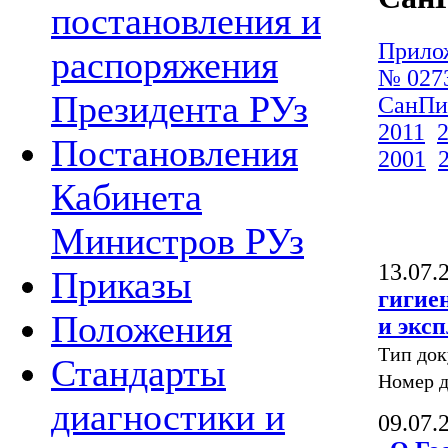
постановления и
Прило
распоряжения
№ 027
Президента РУз
СанП
2011
Постановления
2001
Кабинета
Министров РУз
13.07.
Приказы
гигие
Положения
и экс
Тип до
Стандарты
Номер 
диагностики и
09.07.