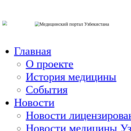
o`zb
рус
eng
Главная
О проекте
История медицины
События
Новости
Новости лицензирова
Новости медицины Уз