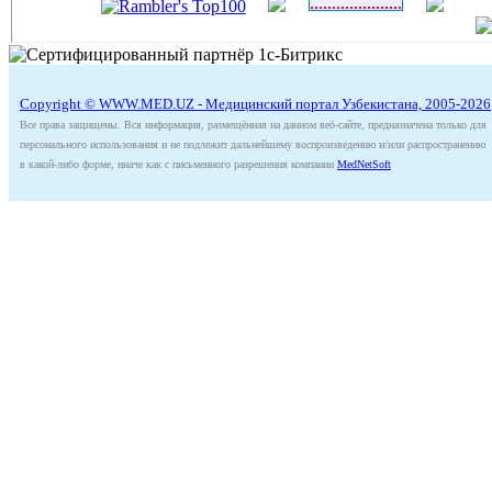
Copyright © WWW.MED.UZ - Медицинский портал Узбекистана, 2005-2026
Все права защищены. Вся информация, размещённая на данном веб-сайте, предназначена только для
персонального использования и не подлежит дальнейшему воспроизведению и/или распространению
в какой-либо форме, иначе как с письменного разрешения компании
MedNetSoft