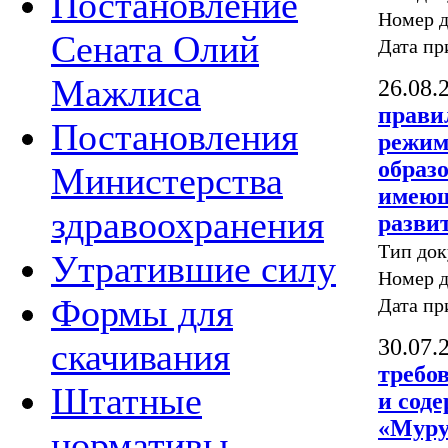
Постановление
Номер д
Сената Олий
Дата пр
Мажлиса
26.08.
прави
Постановления
режим
образ
Министерства
имеющ
здравоохранения
разви
Тип до
Утратившие силу
Номер д
Формы для
Дата пр
30.07.
скачивания
требо
Штатные
и сод
«Муру
нормативы