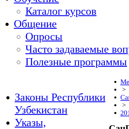
Каталог курсов
Общение
Опросы
Часто задаваемые во
Полезные программы
Ме
>
Законы Республики
Са
>
Узбекистан
20
Указы,
СанП