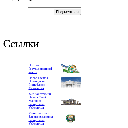
Ссылки
Портал
Государственной
власти
Пресс-служба
Президента
Республики
Узбекистан
Законодательная
Палата Олий
Мажлиса
Республики
Узбекистан
Министерство
Здравоохранения
Республики
Узбекистан