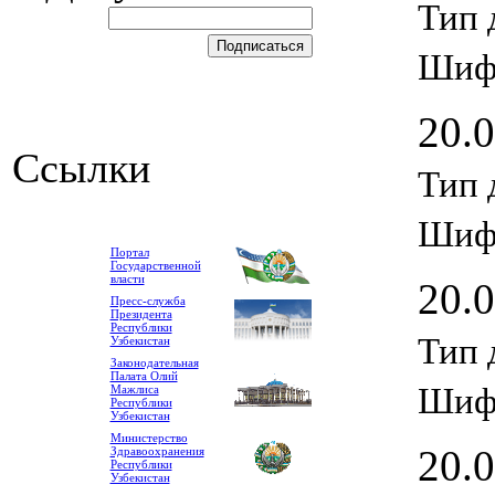
Тип 
Шиф
20.
Ссылки
Тип 
Шиф
Портал
Государственной
власти
20.
Пресс-служба
Президента
Республики
Тип 
Узбекистан
Законодательная
Палата Олий
Шиф
Мажлиса
Республики
Узбекистан
Министерство
20.
Здравоохранения
Республики
Узбекистан