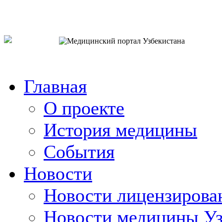
o`zb
рус
eng
Главная
О проекте
История медицины
События
Новости
Новости лицензирова
Новости медицины Уз