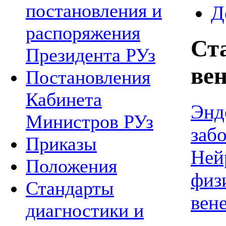
постановления и
Д
распоряжения
Ст
Президента РУз
вен
Постановления
Кабинета
Энд
Министров РУз
заб
Приказы
Ней
Положения
физ
Стандарты
вен
диагностики и