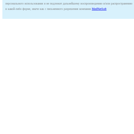
персонального использования и не подлежит дальнейшему воспроизведению и/или распространению
в какой-либо форме, иначе как с письменного разрешения компании
MedNetSoft