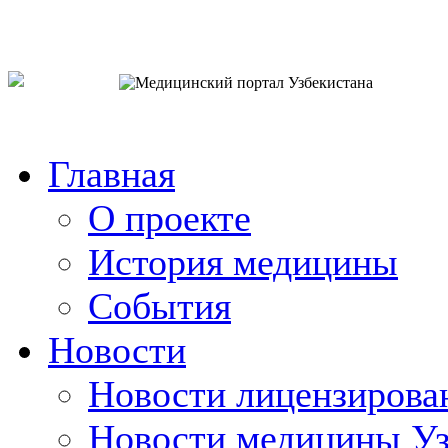
o`zb
рус
eng
Главная
О проекте
История медицины
События
Новости
Новости лицензирова
Новости медицины Уз