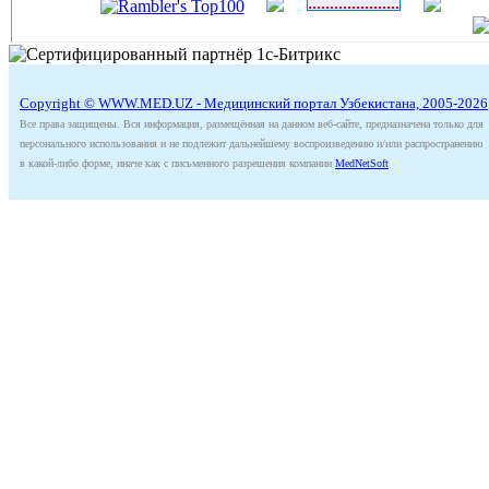
Copyright © WWW.MED.UZ - Медицинский портал Узбекистана, 2005-2026
Все права защищены. Вся информация, размещённая на данном веб-сайте, предназначена только для
персонального использования и не подлежит дальнейшему воспроизведению и/или распространению
в какой-либо форме, иначе как с письменного разрешения компании
MedNetSoft