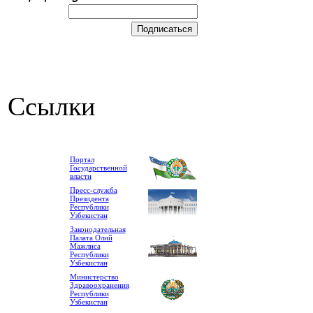
Ссылки
Портал
Государственной
власти
Пресс-служба
Президента
Республики
Узбекистан
Законодательная
Палата Олий
Мажлиса
Республики
Узбекистан
Министерство
Здравоохранения
Республики
Узбекистан